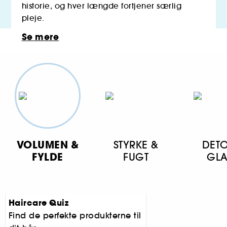
historie, og hver længde fortjener særlig
Just Dropped
pleje.
Oplev vores nye skønheds-highlights!
Se mere
VOLUMEN &
STYRKE &
DET
FYLDE
FUGT
GL
Haircare Quiz
Find de perfekte produkterne til