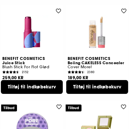
BENEFIT COSMETICS
BENEFIT COSMETICS
Juice Stick
Boiing CAKELESS Concealer
Blush Stick For Flot Glød
Cover More!
2152
2380
259,00 KR
189,00 KR
5 tilgængelige farver
19 tilgængelige farver
Tilføj til indkøbskurv
Tilføj til indkøbskurv
Tilbud
Tilbud