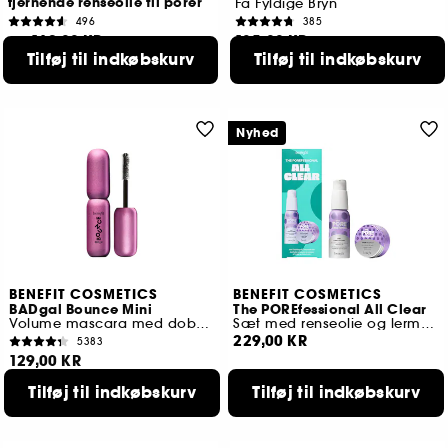
fjernende renseolie til porer
Få Fyldige Bryn
496
385
169,00 KR
185,00 KR
Fra:
Tilføj til indkøbskurv
Tilføj til indkøbskurv
2 størrelser tilgængelige
10 tilgængelige farver
Nyhed
BENEFIT COSMETICS
BENEFIT COSMETICS
BADgal Bounce Mini
The POREfessional All Clear
Volume mascara med dobbeltsidet børste
Sæt med renseolie og lermaske
229,00 KR
5383
129,00 KR
Tilføj til indkøbskurv
Tilføj til indkøbskurv