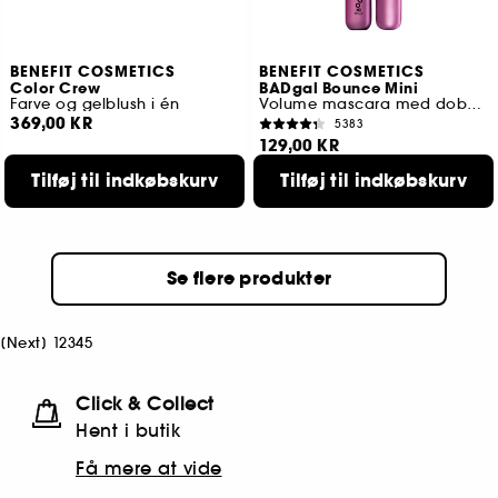
BENEFIT COSMETICS
BENEFIT COSMETICS
Color Crew
BADgal Bounce Mini
Farve og gelblush i én
Volume mascara med dobbeltsidet børste
369,00 KR
5383
129,00 KR
Tilføj til indkøbskurv
Tilføj til indkøbskurv
Se flere produkter
[
Next
]
1
2
3
4
5
Click & Collect
Hent i butik
Få mere at vide