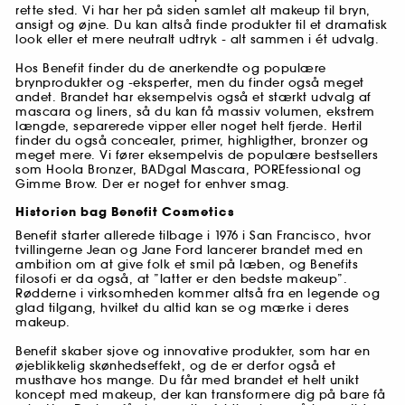
rette sted. Vi har her på siden samlet alt makeup til bryn,
ansigt og øjne. Du kan altså finde produkter til et dramatisk
look eller et mere neutralt udtryk - alt sammen i ét udvalg.
Hos Benefit finder du de anerkendte og populære
brynprodukter og -eksperter, men du finder også meget
andet. Brandet har eksempelvis også et stærkt udvalg af
mascara og liners, så du kan få massiv volumen, ekstrem
længde, separerede vipper eller noget helt fjerde. Hertil
finder du også concealer, primer, highligther, bronzer og
meget mere. Vi fører eksempelvis de populære bestsellers
som Hoola Bronzer, BADgal Mascara, POREfessional og
Gimme Brow. Der er noget for enhver smag.
Historien bag Benefit Cosmetics
Benefit starter allerede tilbage i 1976 i San Francisco, hvor
tvillingerne Jean og Jane Ford lancerer brandet med en
ambition om at give folk et smil på læben, og Benefits
filosofi er da også, at ”latter er den bedste makeup”.
Rødderne i virksomheden kommer altså fra en legende og
glad tilgang, hvilket du altid kan se og mærke i deres
makeup.
Benefit skaber sjove og innovative produkter, som har en
øjeblikkelig skønhedseffekt, og de er derfor også et
musthave hos mange. Du får med brandet et helt unikt
koncept med makeup, der kan transformere dig på bare få