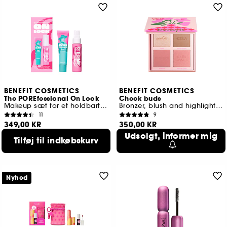
BENEFIT COSMETICS
BENEFIT COSMETICS
The POREfessional On Lock
Cheek buds
Makeup sæt for et holdbart look
Bronzer, blush and highlighter palette
11
9
349,00 KR
350,00 KR
Udsolgt, informer mig
Tilføj til indkøbskurv
Nyhed