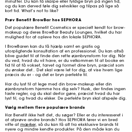
minutter. Du kan få skarpe eller fyldige bryn på ingen tid,
og du kan derved føle dig selvsikker og tilpas på lige så
kort tid. What’s not to like?
Prøv Benefit BrowBar hos SEPHORA
Det populære Benefit Cosmetics er specielt kendt for brow-
makeup og deres BrowBar Beauty Lounges, hvilket du har
mulighed for at opleve hos din lokale SEPHORA.
I BrowBaren kan du få hjælp samt en gratis og
uforpligtende konsultation af en professionel. Du kan altså
blive guidet til at finde den rette øjenbrynsform for dig. Når
du ved, hvad du vil have, er du velkommen til at booke en
tid til at få vokset, farvet og formet dine bryn, præcist som
du ønsker det.. Det skal være let for dig, at vise hvem lige
præcis du er - og det er bryn perfekte til.
Har du lyst til at lege med din brow-makeup eller din
øjenbrynsform hjemme hos dig selv? Husk, der findes ingen
faste regler, og du skal derfor gøre, præcist hvad du har
lyst til, og hvad du elsker. De perfekte bryn skal afspejle dig.
Vælg mellem flere populære brands
Har Benefit ikke helt det, du søger? Eller er du interesseret i
at afprøve andre brands? Hos SEPHORA fører vi en bred
vifte af
mærker
, så du kan få alt fra eksklusive brands til
nyere og mindre kendte produkter. På den måde kan du