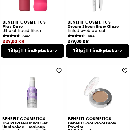
BENEFIT COSMETICS
BENEFIT COSMETICS
Play Daze
Dream Sheen Brow Glaze
Ultralet Liquid Blush
Tinted eyebrow gel
2442
1044
229,00 KR
279,00 KR
Laveste pris
239,00 KR
3 tilgængelige farver
Tilføj til indkøbskurv
Tilføj til indkøbskurv
5 tilgængelige farver
BENEFIT COSMETICS
BENEFIT COSMETICS
The POREfessional Get
Benefit Goof Proof Brow
Unblocked – makeup-
Powder