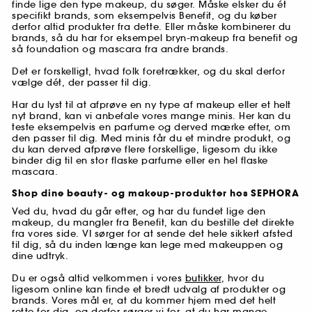
finde lige den type makeup, du søger. Måske elsker du ét
specifikt brands, som eksempelvis Benefit, og du køber
derfor altid produkter fra dette. Eller måske kombinerer du
brands, så du har for eksempel bryn-makeup fra benefit og
så foundation og mascara fra andre brands.
Det er forskelligt, hvad folk foretrækker, og du skal derfor
vælge dét, der passer til dig.
Har du lyst til at afprøve en ny type af makeup eller et helt
nyt brand, kan vi anbefale vores mange minis. Her kan du
teste eksempelvis en parfume og derved mærke efter, om
den passer til dig. Med minis får du et mindre produkt, og
du kan derved afprøve flere forskellige, ligesom du ikke
binder dig til en stor flaske parfume eller en hel flaske
mascara.
Shop dine beauty- og makeup-produkter hos SEPHORA
Ved du, hvad du går efter, og har du fundet lige den
makeup, du mangler fra Benefit, kan du bestille det direkte
fra vores side. VI sørger for at sende det hele sikkert afsted
til dig, så du inden længe kan lege med makeuppen og
dine udtryk.
Du er også altid velkommen i vores
butikker
, hvor du
ligesom online kan finde et bredt udvalg af produkter og
brands. Vores mål er, at du kommer hjem med det helt
rette for dig, og derfor sørger vi for, at du har mange