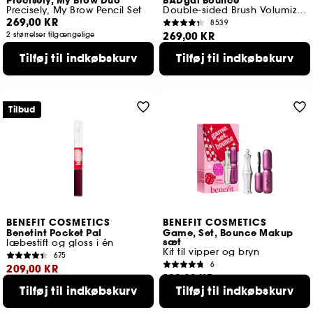
Precisely, My Brow Duo
BADgal Bounce
Precisely, My Brow Pencil Set
Double-sided Brush Volumizing Mascara
269,00 KR
8539
269,00 KR
2 størrelser tilgængelige
3 tilgængelige farver
Tilføj til indkøbskurv
Tilføj til indkøbskurv
Tilbud
BENEFIT COSMETICS
BENEFIT COSMETICS
Benetint Pocket Pal
Game, Set, Bounce Makup
sæt
læbestift og gloss i én
Kit til vipper og bryn
675
6
209,00 KR
139,00 KR
Tilføj til indkøbskurv
Tilføj til indkøbskurv
Laveste pris : 259,00 KR
3 tilgængelige farver