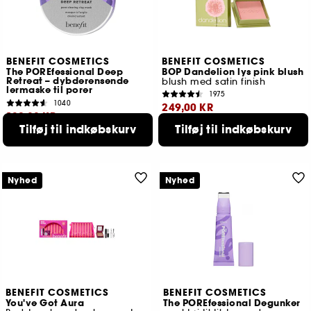
BENEFIT COSMETICS
BENEFIT COSMETICS
The POREfessional Deep
BOP Dandelion lys pink blush
Retreat – dybderensende
blush med satin finish
lermaske til porer
1975
1040
249,00 KR
139,00 KR
Tilføj til indkøbskurv
Tilføj til indkøbskurv
Laveste pris : 309,00 KR
Laveste pris
149,00 KR
2 tilgængelige farver
2 størrelser tilgængelige
Nyhed
Nyhed
BENEFIT COSMETICS
BENEFIT COSMETICS
You've Got Aura
The POREfessional Degunker