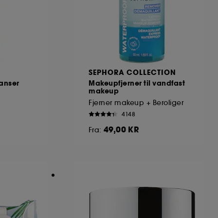
SEPHORA COLLECTION
eanser
Makeupfjerner til vandfast
makeup
Fjerner makeup + Beroliger
4148
49,00 KR
Fra: