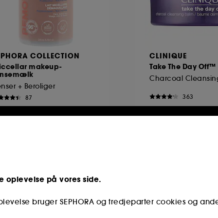
EPHORA COLLECTION
CLINIQUE
iccellar makeup-
Take The Day Off™
ensemælk
Charcoal Cleansin
nser + Beroliger
363
87
19,00 KR
299,00 KR
n at Sephora
e oplevelse på vores side.
oplevelse bruger SEPHORA og tredjeparter cookies og and