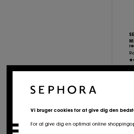
YEPODA (1)
YOUTH TO THE PEOPLE (1)
S
M
r
Re
1
Clea
Vi bruger cookies for at give dig den bedst
For at give dig en optimal online shopping