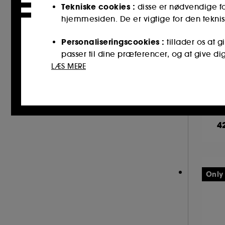
Tekniske cookies :
disse er nødvendige fo
hjemmesiden. De er vigtige for den teknis
Personaliseringscookies :
tillader os at 
passer til dine præferencer, og at give di
T
LÆS MERE
Cookies til sociale medier og reklamer :
Th
reklamer, herunder på tredjepartswebstede
interaktionshistorik.
4
Statistiske cookies :
de gør det muligt fo
for at forbedre dets ydeevne.
Cookies til sikring af onlinebetalinger :
d
Only
Bortset fra tekniske cookies kræver deponeri
placeringen af ​​disse cookies ved hjælp af kn
enhver tid vælge at trække dit samtykke til