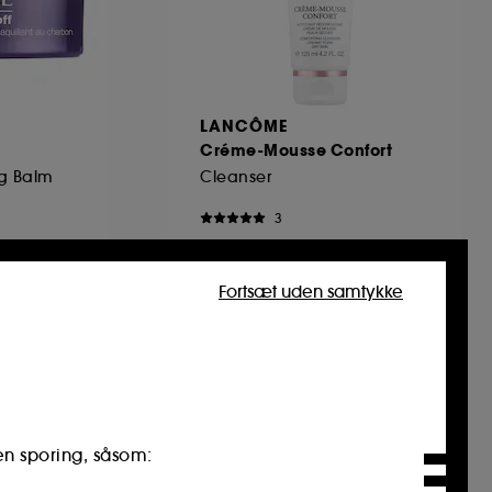
LANCÔME
Créme-Mousse Confort
g Balm
Cleanser
3
279,00 KR
Fortsæt uden samtykke
Only at Sephora**
en sporing, såsom: