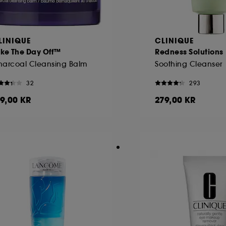
LINIQUE
CLINIQUE
ake The Day Off™
Redness Solutions
harcoal Cleansing Balm
Soothing Cleanser
32
293
19,00 KR
279,00 KR