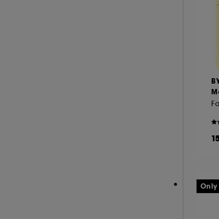
B
M
F
1
Only