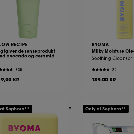
LOW RECIPE
BYOMA
ugtgivende renseprodukt
Milky Moisture Cl
ed avocado og ceramid
Soothing Cleanser
835
22
89,00 KR
139,00 KR
 at Sephora**
Only at Sephora**