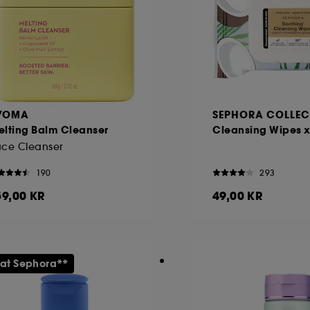
YOMA
SEPHORA COLLEC
elting Balm Cleanser
Cleansing Wipes x
ace Cleanser
190
293
59,00 KR
49,00 KR
 at Sephora**