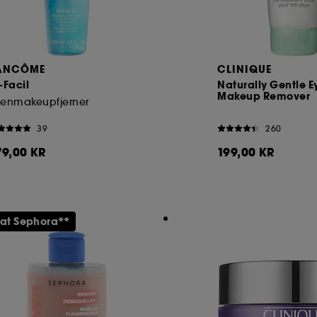
ANCÔME
CLINIQUE
-Facil
Naturally Gentle E
Makeup Remover
jenmakeupfjerner
39
260
79,00 KR
199,00 KR
 at Sephora**