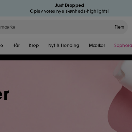
Just Dropped
Oplev vores nye skønheds-highlights!
Fjern
me
Hår
Krop
Nyt & Trending
Mærker
Sephora
r