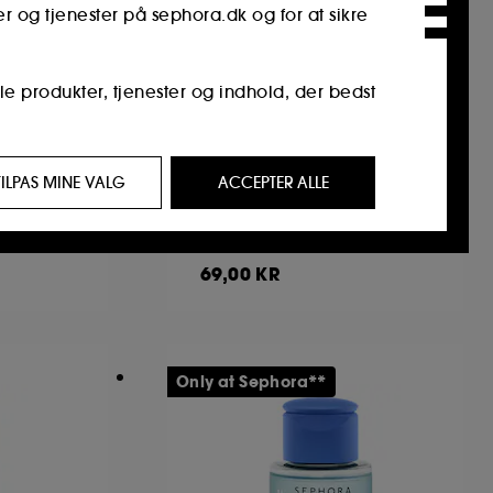
er og tjenester på sephora.dk og for at sikre
le produkter, tjenester og indhold, der bedst
GLOW RECIPE
 7 dage –
Blueberry Bounce
 af interesse for dig, gennem personlige
TILPAS MINE VALG
ACCEPTER ALLE
rvietter,
 besøgt, din browserhistorik og din
Mild renseprodukt i mini størrelse
en
2071
69,00 KR
 på vores hjemmeisde og deres browservaner
tetstyveri.
Only at Sephora**
kan tilpasse dine valg vedrørende
re alle" eller "afvise alle". Du kan til
kies, skal du klikke
her
.