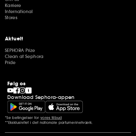
Karriere
International
Stores
Aktuelt
SEPHORA Prize
Clean at Sephora
Pride
Følg os
Download Sephora-appen
*Se betingelser for
vores tilbud
Yderligere bemærkninger
**Eksklusivitet i det nationale parfumerinetværk.