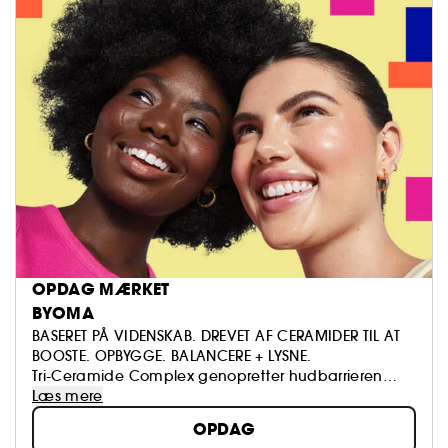
OPDAG MÆRKET
BYOMA
BASERET PÅ VIDENSKAB. DREVET AF CERAMIDER TIL AT
BOOSTE. OPBYGGE. BALANCERE + LYSNE.
Tri-Ceramide Complex genopretter hudbarrieren
Dermatologisk godkendt + klinisk bevist
Læs mere
Vegansk + cruelty-free
OPDAG
Genanvendelig