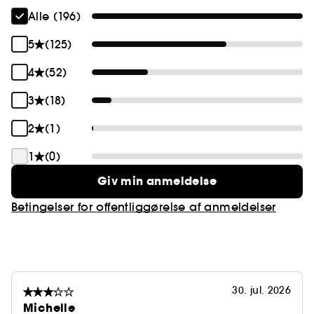
den optimerer hudens fornyelse og giver en
Alle (196)
strålende og lysende teint.
5
(125)
4
(52)
3
(18)
2
(1)
1
(0)
Giv min anmeldelse
Betingelser for offentliggørelse af anmeldelser
30. jul. 2026
Michelle