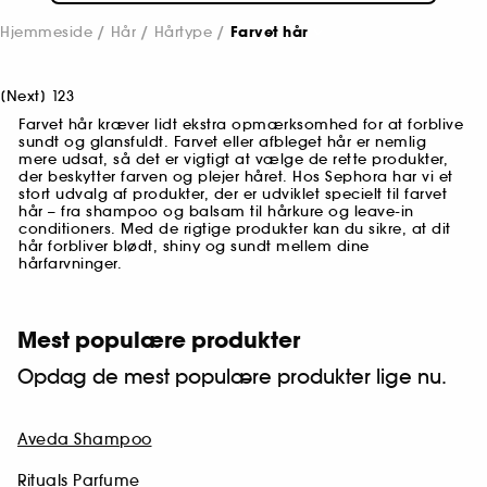
Hjemmeside
Hår
Hårtype
Farvet hår
[
Next
]
1
2
3
Farvet hår kræver lidt ekstra opmærksomhed for at forblive
sundt og glansfuldt. Farvet eller afbleget hår er nemlig
mere udsat, så det er vigtigt at vælge de rette produkter,
der beskytter farven og plejer håret. Hos Sephora har vi et
stort udvalg af produkter, der er udviklet specielt til farvet
hår – fra shampoo og balsam til hårkure og leave-in
conditioners. Med de rigtige produkter kan du sikre, at dit
hår forbliver blødt, shiny og sundt mellem dine
hårfarvninger.
Mest populære produkter
Opdag de mest populære produkter lige nu.
Aveda Shampoo
Rituals Parfume