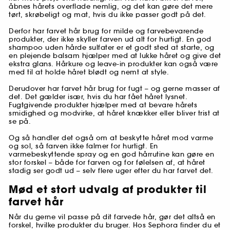
åbnes hårets overflade nemlig, og det kan gøre det mere
tørt, skrøbeligt og mat, hvis du ikke passer godt på det.
Derfor har farvet hår brug for milde og farvebevarende
produkter, der ikke skyller farven ud alt for hurtigt. En god
shampoo uden hårde sulfater er et godt sted at starte, og
en plejende balsam hjælper med at lukke håret og give det
ekstra glans. Hårkure og leave-in produkter kan også være
med til at holde håret blødt og nemt at style.
Derudover har farvet hår brug for fugt – og gerne masser af
det. Det gælder især, hvis du har fået håret lysnet.
Fugtgivende produkter hjælper med at bevare hårets
smidighed og modvirke, at håret knækker eller bliver trist at
se på.
Og så handler det også om at beskytte håret mod varme
og sol, så farven ikke falmer for hurtigt. En
varmebeskyttende spray og en god hårrutine kan gøre en
stor forskel – både for farven og for følelsen af, at håret
stadig ser godt ud – selv flere uger efter du har farvet det.
Mød et stort udvalg af produkter til
farvet hår
Når du gerne vil passe på dit farvede hår, gør det altså en
forskel, hvilke produkter du bruger. Hos Sephora finder du et