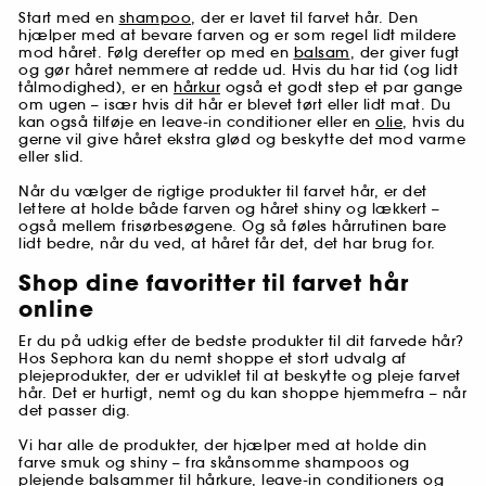
Start med en
shampoo
, der er lavet til farvet hår. Den
hjælper med at bevare farven og er som regel lidt mildere
mod håret. Følg derefter op med en
balsam
, der giver fugt
og gør håret nemmere at redde ud. Hvis du har tid (og lidt
tålmodighed), er en
hårkur
også et godt step et par gange
om ugen – især hvis dit hår er blevet tørt eller lidt mat. Du
kan også tilføje en leave-in conditioner eller en
olie
, hvis du
gerne vil give håret ekstra glød og beskytte det mod varme
eller slid.
Når du vælger de rigtige produkter til farvet hår, er det
lettere at holde både farven og håret shiny og lækkert –
også mellem frisørbesøgene. Og så føles hårrutinen bare
lidt bedre, når du ved, at håret får det, det har brug for.
Shop dine favoritter til farvet hår
online
Er du på udkig efter de bedste produkter til dit farvede hår?
Hos Sephora kan du nemt shoppe et stort udvalg af
plejeprodukter, der er udviklet til at beskytte og pleje farvet
hår. Det er hurtigt, nemt og du kan shoppe hjemmefra – når
det passer dig.
Vi har alle de produkter, der hjælper med at holde din
farve smuk og shiny – fra skånsomme shampoos og
plejende balsammer til hårkure, leave-in conditioners og