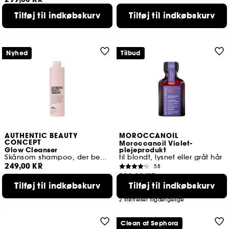
2 tilgængelige farver
Tilføj til indkøbskurv
Tilføj til indkøbskurv
Nyhed
Tilbud
AUTHENTIC BEAUTY
MOROCCANOIL
CONCEPT
Moroccanoil Violet-
Glow Cleanser
plejeprodukt
Skånsom shampoo, der bevarer hårfarven
til blondt, lysnet eller gråt hår
249,00 KR
58
129,00 KR
Tilføj til indkøbskurv
Tilføj til indkøbskurv
Laveste pris : 159,00 KR
2 størrelser tilgængelige
Clean at Sephora