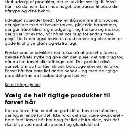
stort udvalg af produkter, der er udviklet særligt til farvet
hår – så du nemt kan finde noget, der passer til både din
hårtype og dine behov.
Udvalget spænder bredt: Der er skånsomme shampooer,
der hjælper med at bevare farven, plejende balsammer,
der gør håret blødt og medgørligt, og hårkure og masker,
der giver lidt ekstra, når håret har brug for endnu mere
pleje. Du finder også leave-in conditioners og olier, som er
gode til at give glans og ekstra fugt.
Produkterne er udviklet med fokus på at beskytte farven,
bevare hårets styrke og give det den pleje, det har brug for,
når du har farvet eller afbleget det. Det gælder altså
uanset, om du har fået striber, balayage eller en helfarve.
Farvet hår har bare lidt andre behov – og med de rigtige
produkter kan du hjælpe det godt på vej.
Se alt hårpleje her
.
Vælg de helt rigtige produkter til
farvet hår
Har du farvet hår, er det en god idé at have en hårrutine,
der tager højde for det. Ikke fordi det skal være avanceret –
bare fordi farvet hår har brug for lidt ekstra pleje, hvis det
skal blive ved med at se sundt og glansfuldt ud.