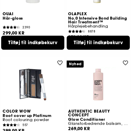
OUAI
OLAPLEX
Hår-gloss
No.0 Intensive Bond Building
Hair Treatment™
Hårplejebehandling
2390
8878
299,00 KR
279,00 KR
Tilføj til indkøbskurv
Tilføj til indkøbskurv
Nyhed
COLOR WOW
AUTHENTIC BEAUTY
CONCEPT
Root cover up Platinum
Glow Conditioner
Root colouring powder
Glansforbedrende balsam, der bevarer hårfarven
557
269,00 KR
299,00 KR