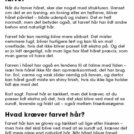
Når du farver håret, sker der noget med strukturen. Uanset
om det er en lysning, en toning eller en helfarve, bliver
håret påvirket – både udenpå og indeni. Det er helt
normalt, men det betyder også, at farvet hår har lidt andre
behov end naturligt hår.
Farvet hår kan nemlig blive mere sårbart. Det mister
nemmere fugt, bliver hurtigere tørt og kan få en mat
overflade, hvis det ikke bliver passet lidt ekstra på. Og det
er jo lidt ærgerligt, når man lige har fået håret præcis, som
man gerne vil have det.
Farven i håret har også en tendens til at falme med tiden –
især hvis håret ikke får den opmærksomhed, det har brug
for. Sol, varme og vask slider nemlig på farven, og derfor
kan håret godt miste sin shiny finish, hvis du ikke lige holder
lidt øje med det.
Kort sagt: Farvet hår er lækkert, men det kræver, at du
passer lidt ekstra på det, hvis det skal blive ved med at se
sundt, levende og friskt ud – også mellem frisørbesøgene.
Hvad kræver farvet hår?
Farvet hår kan se glowy og lækkert ud lige efter frisøren –
men hvis det skal blive ved med at se sundt ud, kræver det
lidt mere pleje end naturligt hår. Når håret bliver farvet,