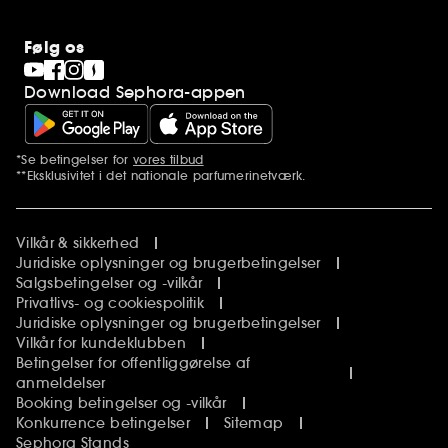
Følg os
Download Sephora-appen
*Se betingelser for
vores tilbud
Yderligere bemærkninger
**Eksklusivitet i det nationale parfumerinetværk.
Vilkår & sikkerhed
Juridiske oplysninger og brugerbetingelser
Salgsbetingelser og -vilkår
Privatlivs- og cookiespolitik
Juridiske oplysninger og brugerbetingelser
Vilkår for kundeklubben
Betingelser for offentliggørelse af
anmeldelser
Booking betingelser og -vilkår
Konkurrence betingelser
Sitemap
Sephora Stands