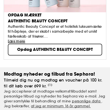
OPDAG MÆRKET
AUTHENTIC BEAUTY CONCEPT
Authentic Beauty Concept er et holistisk luksusmærke
til hårpleje, der er skabt i samarbejde med et unikt
fællesskab af frisører.
Læs mere
Vi tror på ingredienser med omhyggeligt udvalgte
Opdag AUTHENTIC BEAUTY CONCEPT
(1)
oprindelser og veganske
formler uden
(2)
sulfatholdige overfladeaktive stoffer
eller silikoner.
Vi mener, at ægte skønhed er naturlig og enkel.
Udfordringen består i at fremhæve den naturlige
skønhed, der bare venter på at blive afsløret.
Modtag nyheder og tilbud fra Sephora!
Tilmeld dig nu og modtag en voucher på 100 kr.
Den ægte skønhed i dit hår starter her!
(1)
til dit køb over 699 kr.
(1)uden ingredienser af animalsk oprindelse.
Jeg accepterer at modtage velkomsttilbuddet samt
(2)som normalt kan være til stede i badeformler.
personlige tilbud og nyheder fra Sephora via e-mail. Jeg
giver samtykke til behandling af mine
personlige data
.
Jeg bekræfter,
at jeg er minimum 16 år gammel.