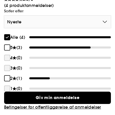
om koralrev
(4 produktanmeldelser)
Sorter efter
Nyeste
Alle (4)
5
(3)
4
(0)
3
(0)
2
(1)
1
(0)
Giv min anmeldelse
Betingelser for offentliggørelse af anmeldelser