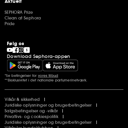
Aktuelt
SEPHORA Prize
Clean at Sephora
Pride
Følg os
Download Sephora-appen
*Se betingelser for
vores tilbud
Yderligere bemærkninger
**Eksklusivitet i det nationale parfumerinetværk.
Vilkår & sikkerhed
Juridiske oplysninger og brugerbetingelser
Salgsbetingelser og -vilkår
Privatlivs- og cookiespolitik
Juridiske oplysninger og brugerbetingelser