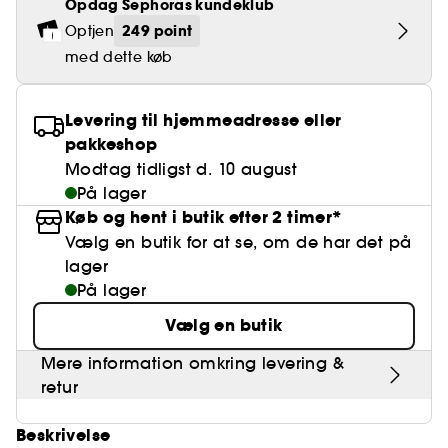
Falske øjenvipper
Opdag Sephoras kundeklub
Blyantspidsere
Clean hudpleje
BB- & CC-cream
Rødme
Parfumer under 400 kr.
High-Performance Hårpleje
Powdery
Krølle & Bølgedefinition
Personal Care
Se alt
249 point
Optjen
Makeup-trends
Hovedbundsscrub
Neglefil & negleklippere
Clean parfume
Paletter
med dette køb
Dækning
Fragrance Layering
Hair Styling
Water
Hydrering
Best Skin Ever Shade Finder
Skincare meets Makeup
Se alt
Blotting Paper
Clean hårpleje
Porer
Sæsonens dufte
Haircare Guide
Musk
Solbeskyttelse
Cream Lip Stain Shade Finder
Skin Longevity
Levering til hjemmeadresse eller
Make it last
pakkeshop
Parfume Highlights
Hårpleje under 250 kr
Glatning
Self-Care Moment
Modtag tidligst d. 10 august
Skincare meets Makeup
På lager
Dufte fortæller historier
Haircare Finder
Farvet hår
Affordable Skincare
Køb og hent i butik efter 2 timer*
Makeup Routine
Wonder Treatment
Vælg en butik for at se, om de har det på
Do you speak Skincare
Find your favourite finish
lager
På lager
Dear skin, I love you
Instant Lip Love
Vælg en butik
Feel good makeup
Mere information omkring levering &
retur
Beskrivelse