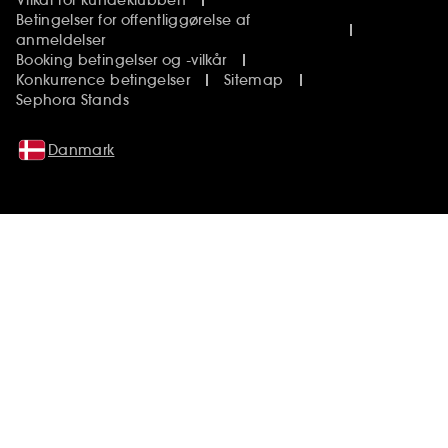
Vilkår for kundeklubben
Betingelser for offentliggørelse af
anmeldelser
Booking betingelser og -vilkår
Konkurrence betingelser
Sitemap
Sephora Stands
Danmark