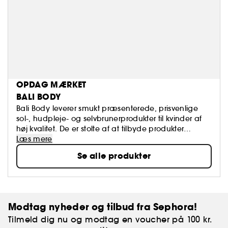
OPDAG MÆRKET
BALI BODY
Bali Body leverer smukt præsenterede, prisvenlige
sol-, hudpleje- og selvbrunerprodukter til kvinder af
høj kvalitet. De er stolte af at tilbyde produkter
fremstillet i Australien, der er rige på naturlige, aktive
Læs mere
og fugtgivende ingredienser. Hos Bali Body er målet
Se alle produkter
at sikre at du altid kan tage en solstråle med dig,
hvor som helst og ved enhver lejlighed. Bali Body er
sol i en flaske.
Modtag nyheder og tilbud fra Sephora!
Tilmeld dig nu og modtag en voucher på 100 kr.