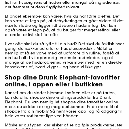
lidt for hyppig rens af huden eller mangel på ingredienser,
der fremmer hudens fugtighedsniveau.
Et andet eksempel kan være, hvis du har tørre pletter. Det
kan være et tegn på, at dehydreringen er gået videre til det
næste stadie og ligger lidt dybere i hudens lag. Det kan
også være et tegn på, at du bruger for meget retinol eller
et andet aktivt stof for ofte.
Hvor ofte skal du så lytte til din hud? Det skal du faktisk hver
gang, du rækker ud efter et hudplejeprodukt. Målet er
nemlig at få en vane med at udfordre din rutine, forstå at
din hud altid vil opføre sig en smule anderledes, og at
mange af de hudproblemer, vi kæmper med, er en direkte
konsekvens af, hvad vi gør – og hvad vi ikke gør.
Shop dine Drunk Elephant-favoritter
online, i appen eller i butikken
Uanset om du sidder hjemme i sofaen eller er på farten,
kan du altid shoppe dine yndlingsprodukter fra Drunk
Elephant. Du kan nemlig let shoppe dine favoritter online,
mens du sidder i ro og mag derhjemme. Er du mere til at
shoppe fra din mobil? Så hent
vores app
, og få adgang til
hele vores sortiment lige ved hånden.
Måske er du typen, der elsker at se og føle produkterne, før