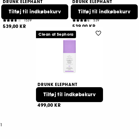
DRUNK ELEPHANT
DRUNK ELEPHANT
C-Tango™ Multivitamin Eye
A-Shaba Complex™ Eye
Cream
Serum
Tilføj til indkøbskurv
Tilføj til indkøbskurv
Øjencreme Mod Mørke Rander
Anti aging eye serum
1539
539
539,00 KR
539,00 KR
Clean at Sephora
DRUNK ELEPHANT
Ceramighty™ AF Eye Balm
Tilføj til indkøbskurv
Øjencreme Mod Mørke Rander
846
499,00 KR
1