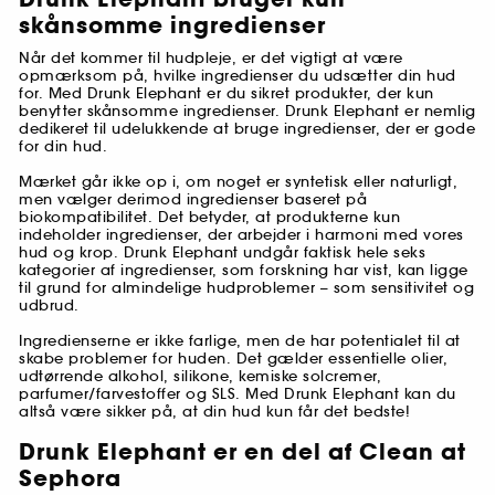
skånsomme ingredienser
Når det kommer til hudpleje, er det vigtigt at være
opmærksom på, hvilke ingredienser du udsætter din hud
for. Med Drunk Elephant er du sikret produkter, der kun
benytter skånsomme ingredienser. Drunk Elephant er nemlig
dedikeret til udelukkende at bruge ingredienser, der er gode
for din hud.
Mærket går ikke op i, om noget er syntetisk eller naturligt,
men vælger derimod ingredienser baseret på
biokompatibilitet. Det betyder, at produkterne kun
indeholder ingredienser, der arbejder i harmoni med vores
hud og krop. Drunk Elephant undgår faktisk hele seks
kategorier af ingredienser, som forskning har vist, kan ligge
til grund for almindelige hudproblemer – som sensitivitet og
udbrud.
Ingredienserne er ikke farlige, men de har potentialet til at
skabe problemer for huden. Det gælder essentielle olier,
udtørrende alkohol, silikone, kemiske solcremer,
parfumer/farvestoffer og SLS. Med Drunk Elephant kan du
altså være sikker på, at din hud kun får det bedste!
Drunk Elephant er en del af Clean at
Sephora