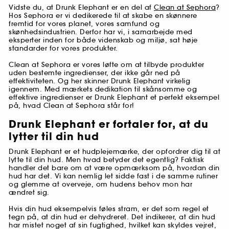
Vidste du, at Drunk Elephant er en del af
Clean at Sephora
?
Hos Sephora er vi dedikerede til at skabe en skønnere
fremtid for vores planet, vores samfund og
skønhedsindustrien. Derfor har vi, i samarbejde med
eksperter inden for både videnskab og miljø, sat høje
standarder for vores produkter.
Clean at Sephora er vores løfte om at tilbyde produkter
uden bestemte ingredienser, der ikke går ned på
effektiviteten. Og her skinner Drunk Elephant virkelig
igennem. Med mærkets dedikation til skånsomme og
effektive ingredienser er Drunk Elephant et perfekt eksempel
på, hvad Clean at Sephora står for!
Drunk Elephant er fortaler for, at du
lytter til din hud
Drunk Elephant er et hudplejemærke, der opfordrer dig til at
lytte til din hud. Men hvad betyder det egentlig? Faktisk
handler det bare om at være opmærksom på, hvordan din
hud har det. Vi kan nemlig let sidde fast i de samme rutiner
og glemme at overveje, om hudens behov mon har
ændret sig.
Hvis din hud eksempelvis føles stram, er det som regel et
tegn på, at din hud er dehydreret. Det indikerer, at din hud
har mistet noget af sin fugtighed, hvilket kan skyldes vejret,