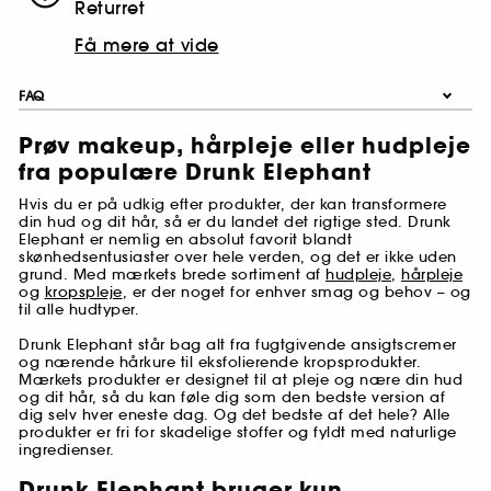
Returret
Få mere at vide
FAQ
Prøv makeup, hårpleje eller hudpleje
fra populære Drunk Elephant
Hvis du er på udkig efter produkter, der kan transformere
din hud og dit hår, så er du landet det rigtige sted. Drunk
Elephant er nemlig en absolut favorit blandt
skønhedsentusiaster over hele verden, og det er ikke uden
grund. Med mærkets brede sortiment af
hudpleje
,
hårpleje
og
kropspleje
, er der noget for enhver smag og behov – og
til alle hudtyper.
Drunk Elephant står bag alt fra fugtgivende ansigtscremer
og nærende hårkure til eksfolierende kropsprodukter.
Mærkets produkter er designet til at pleje og nære din hud
og dit hår, så du kan føle dig som den bedste version af
dig selv hver eneste dag. Og det bedste af det hele? Alle
produkter er fri for skadelige stoffer og fyldt med naturlige
ingredienser.
Drunk Elephant bruger kun