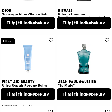
DIOR
RITUALS
Sauvage After-Shave Balm
Rituals Homme
Beroligende aftershave-balsam
219,00 KR
Tilføj til indkøbskurv
Tilføj til indkøbskurv
3
489,00 KR
Tilbud
FIRST AID BEAUTY
JEAN PAUL GAULTIER
Ultra Repair Rescue Balm
"Le Male"
Ultrareparerende sikkerhedsbalsam med dimethcone
After Shave
Tilføj til indkøbskurv
Tilføj til indkøbskurv
282
3
195,00 KR
399,00 KR
Laveste pris :
279,00 KR