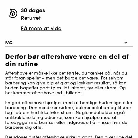
30 dages
Returret
Få mere at vide
FAQ
Derfor bør aftershave være en del af
din rutine
Aftershave er måske ikke det første, du tænker på, når du
står foran spejlet – men det burde det være. For selvom
barbering kan give dig et glat og lækkert resultat, så kan
huden bagefter godt føles lidt irriteret, tør eller stram. Og
her kommer aftershave ind i billedet.
En god aftershave hjælper med at berolige huden lige efter
barbering. Den mindsker rødme, dulmer irritation og tilfører
fugt, så din hud ikke føles stram. Nogle indeholder også
antibakterielle ingredienser, som kan hjælpe med at
forebygge små bumser eller indgroede hår – især hvis du
barberer dig ofte.
Derudover dufter aftershave virkelig godt. Den giver lige det