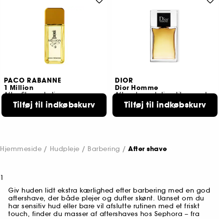
PACO RABANNE
DIOR
1 Million
Dior Homme
After Shave Lotion
After-shave lotion til mænd
Tilføj til indkøbskurv
Tilføj til indkøbskurv
150
1
579,00 KR
569,00 KR
Hjemmeside
Hudpleje
Barbering
After shave
1
Giv huden lidt ekstra kærlighed efter barbering med en god
aftershave, der både plejer og dufter skønt. Uanset om du
har sensitiv hud eller bare vil afslutte rutinen med et friskt
touch, finder du masser af aftershaves hos Sephora – fra