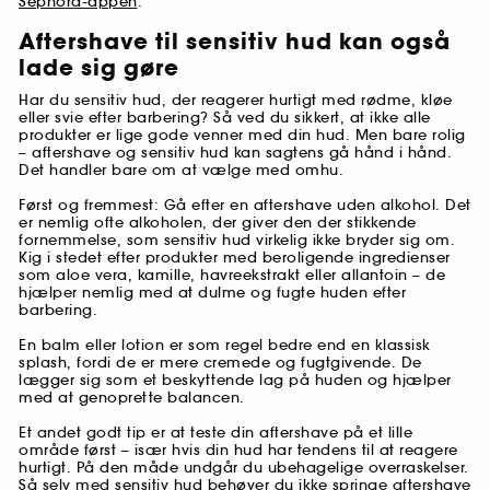
Sephora-appen
.
Aftershave til sensitiv hud kan også
lade sig gøre
Har du sensitiv hud, der reagerer hurtigt med rødme, kløe
eller svie efter barbering? Så ved du sikkert, at ikke alle
produkter er lige gode venner med din hud. Men bare rolig
– aftershave og sensitiv hud kan sagtens gå hånd i hånd.
Det handler bare om at vælge med omhu.
Først og fremmest: Gå efter en aftershave uden alkohol. Det
er nemlig ofte alkoholen, der giver den der stikkende
fornemmelse, som sensitiv hud virkelig ikke bryder sig om.
Kig i stedet efter produkter med beroligende ingredienser
som aloe vera, kamille, havreekstrakt eller allantoin – de
hjælper nemlig med at dulme og fugte huden efter
barbering.
En balm eller lotion er som regel bedre end en klassisk
splash, fordi de er mere cremede og fugtgivende. De
lægger sig som et beskyttende lag på huden og hjælper
med at genoprette balancen.
Et andet godt tip er at teste din aftershave på et lille
område først – især hvis din hud har tendens til at reagere
hurtigt. På den måde undgår du ubehagelige overraskelser.
Så selv med sensitiv hud behøver du ikke springe aftershave