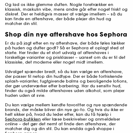
Og lad os ikke glemme duften. Nogle foretrækker en
klassisk, maskulin vibe, mens andre går efter noget friskt og
diskret. Der er heldigvis masser at vælge imellem – så du
kan finde en aftershave, der både plejer din hud og
matcher din stil.
Shop din nye aftershave hos Sephora
Er du på jagt efter en ny aftershave, der både føles lækker
på huden og dufter godt? Så er Sephora et oplagt sted at
starte. Her finder du et stort udvalg af aftershaves i
forskellige varianter og prisklasser – uanset om du er til det
klassiske, det moderne eller noget midt imellem.
Udvalget spænder bredt, så du kan vælge en aftershave,
der passer til netop din hudtype. Der er både forfriskende
splash-varianter, fugtgivende balms og beroligende lotions,
der gør underværker efter barbering. Har du sensitiv hud,
finder du også milde aftershaves uden alkohol, som plejer
huden uden at svie.
Du kan vælge mellem kendte favoritter og nye spændende
brands, der måske bliver din nye go-to. Og hvis du ikke er
helt sikker på, hvad du leder efter, kan du få hjælp i
Sephora-butikken
eller læse beskrivelser og anmeldelser
online – det gør det nemt at finde den aftershave, der
matcher dig og din stil. Du kan endda også shoppe i