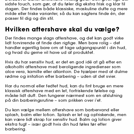
sidste touch, som gør, at du føler dig ekstra frisk og klar til
dagen. Der findes både klassiske, maskuline dufte og mere
milde eller friske varianter, så du kan sagtens finde én, der
passer til dig og din stil.
Hvilken aftershave skal du vælge?
Der findes mange slags aftershave, og det kan godt virke
lidt forvirrende at finde den rigtige. Men bare rolig – det
handler egentlig bare om at tage udgangspunkt i din hud,
og hvad du gerne vil have ud af produktet.
Hvis du har sensitiv hud, er det en god idé at gå efter en
alkoholfri aftershave med beroligende ingredienser som
aloe vera, kamille eller allantoin. De hjælper med at dulme
rødme og irritation efter barbering – uden at det svier.
Har du normal eller fedtet hud, kan du fint bruge en mere
klassisk aftershave med en let, forfriskende følelse og
måske lidt duft. Den fungerer nærmest som en afslutning
på din barberingsrutine – som prikken over i’et.
Du kan vælge mellem aftershave som barbervand eller
splash, balm eller lotion. Splash er let og opfriskende, men
kan være lidt skrap for sensitiv hud. Balm og lotion giver
ekstra fugt – især godt hvis din hud føles tør efter
barbering.