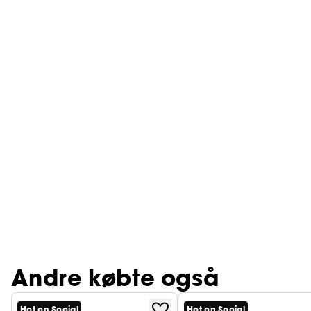
Andre købte også
Hot on Social
Hot on Social