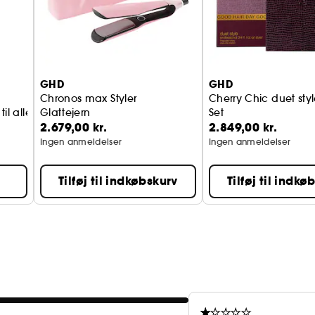
GHD
GHD
Chronos max Styler
Cherry Chic duet sty
il alle hårtyper
Glattejern
Set
2.679,00 kr.
2.849,00 kr.
2-in-1 Hot Air Styler
Ingen anmeldelser
Ingen anmeldelser
Tilføj til indkøbskurv
Tilføj til indkø