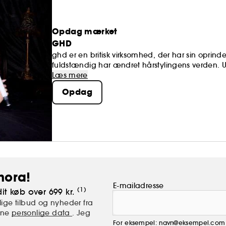
Opdag mærket
GHD
ghd er en britisk virksomhed, der har sin oprind
fuldstændig har ændret hårstylingens verden. Uans
produkter imponerer med fantastiske stylingresul
Læs mere
Opdag
hora!
E-mailadresse
(1)
it køb over 699 kr.
ige tilbud og nyheder fra
mine
personlige data
. Jeg
For eksempel: navn@eksempel.com