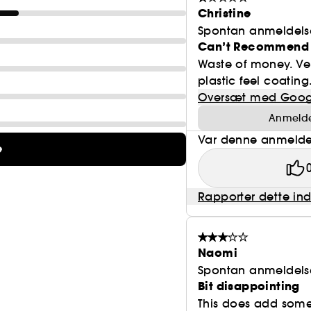
Christine
Spontan anmeldels
Can’t Recommend
Waste of money. Ver
plastic feel coating
Oversæt med Goog
Anmeldel
Var denne anmeldel
e
Rapporter dette in
Naomi
Spontan anmeldels
Bit disappointing
This does add some 