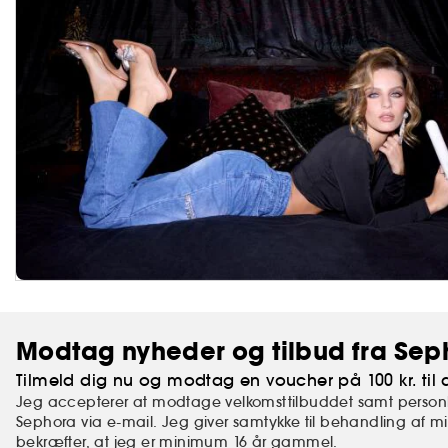
Modtag nyheder og tilbud fra Sep
Tilmeld dig nu og modtag en voucher på 100 kr. til d
Jeg accepterer at modtage velkomsttilbuddet samt personl
Sephora via e-mail. Jeg giver samtykke til behandling af 
bekræfter,
at jeg er minimum 16 år gammel.