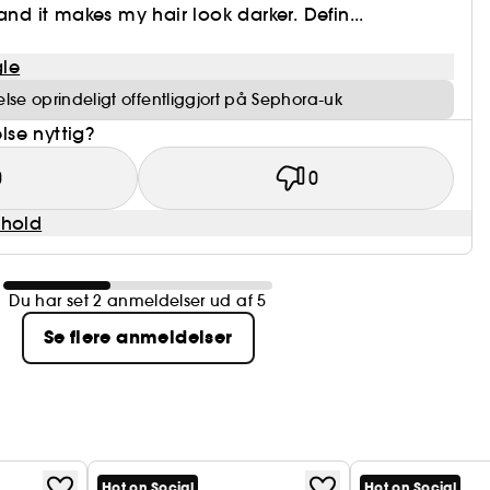
and it makes my hair look darker. Defin...
le
se oprindeligt offentliggjort på Sephora-uk
se nyttig?
0
0
dhold
Du har set 2 anmeldelser ud af 5
Se flere anmeldelser
Hot on Social
Hot on Social