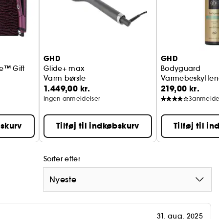
GHD
GHD
le™ Gift
Glide+ max
Bodyguard
Varm børste
Varmebeskyttende
1.449,00 kr.
219,00 kr.
Ingen anmeldelser
3
anmelde
bskurv
Tilføj til indkøbskurv
Tilføj til i
Sorter efter
Nyeste
31. aug. 2025