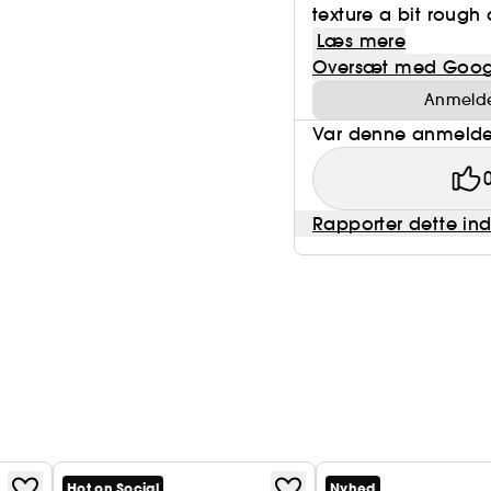
texture a bit rough 
Læs mere
Oversæt med Goog
Anmeldel
Var denne anmeldel
Rapporter dette in
Hot on Social
Nyhed