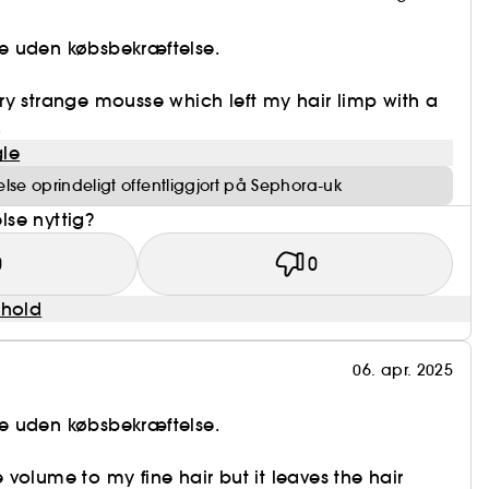
e uden købsbekræftelse.
y strange mousse which left my hair limp with a
.
le
se oprindeligt offentliggjort på Sephora-uk
se nyttig?
0
0
dhold
06. apr. 2025
e uden købsbekræftelse.
volume to my fine hair but it leaves the hair