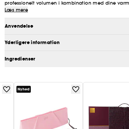
professionelt volumen i kombination med dine var
hårskummet er udviklet med professionelle ghd styli
Læs mere
unikke ghd Heat Protection System, for at beskytte 
**Forbrugertest, 107 kvinder, september 2020
Anvendelse
Yderligere information
Ingredienser
Nyhed