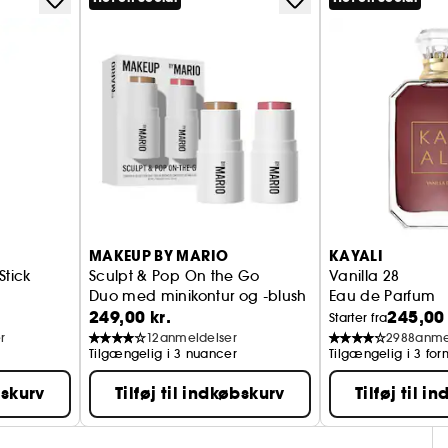
MAKEUP BY MARIO
KAYALI
Stick
Sculpt & Pop On the Go
Vanilla 28
Duo med minikontur og -blush
Eau de Parfum
249,00 kr.
245,00 
Starter fra
r
12
anmeldelser
2988
anme
Tilgængelig i 3 nuancer
Tilgængelig i 3 for
bskurv
Tilføj til indkøbskurv
Tilføj til i