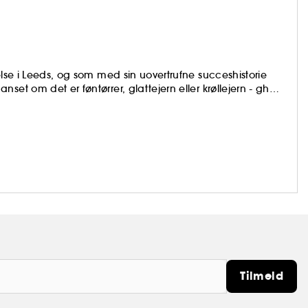
else i Leeds, og som med sin uovertrufne succeshistorie
et om det er føntørrer, glattejern eller krøllejern - ghd-
tater.
Tilmeld