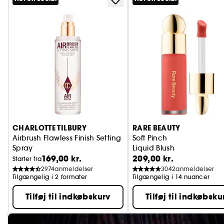
CHARLOTTE TILBURY
RARE BEAUTY
Airbrush Flawless Finish Setting
Soft Pinch
Spray
Liquid Blush
169,00 kr.
209,00 kr.
Fikseringsspray til makeup
Starter fra
2974
anmeldelser
3042
anmeldelser
Tilgængelig i 2 formater
Tilgængelig i 14 nuancer
Tilføj til indkøbskurv
Tilføj til indkøbsku