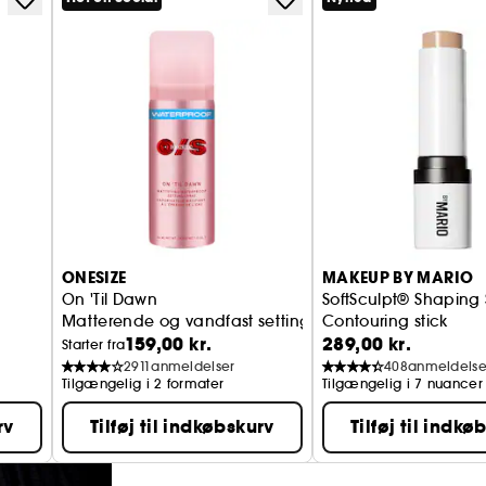
ONESIZE
MAKEUP BY MARIO
On 'Til Dawn
SoftSculpt® Shaping 
Matterende og vandfast setting spray
Contouring stick
159,00 kr.
289,00 kr.
Starter fra
2911
anmeldelser
408
anmeldelse
Tilgængelig i 2 formater
Tilgængelig i 7 nuancer
rv
Tilføj til indkøbskurv
Tilføj til indkø