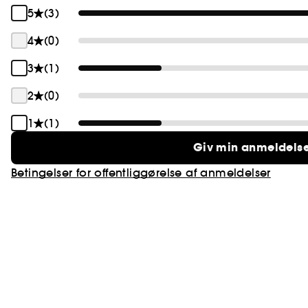
5
(3)
4
(0)
3
(1)
2
(0)
1
(1)
Giv min anmeldels
Betingelser for offentliggørelse af anmeldelser