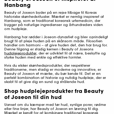
Hanbang
Beauty of Joseon byder på en rejse tilbage til Koreas
historiske skønhedsritualer. Mærket er nemlig inspireret af
Hanbang, som er traditionel koreansk urtemedicin, der
bygger på naturlige ingredienser og århundreders viden
om hudpleje.
Hanbang har rødder i Joseon-dynastiet og blev oprindeligt
brugt til at pleje huden på en skånsom måde. Filosofien
handler om harmoni – at give huden det, den har brug for.
Denne tilgang er stadig kernen i Beauty of Joseons
hudplejeprodukter
, der er udviklet til at nære, beskytte og
styrke huden med enkle og effektive formler.
Hvis du elsker skønhedsprodukter, der respekterer
traditionerne, men stadig er moderne og innovative, er
Beauty of Joseon et mærke, du bør kende til. Det er en
perfekt kombination af historie og nutidig hudpleje, der er
skabt til at give dig en sund og strålende hud.
Shop hudplejeprodukter fra Beauty
of Joseon til din hud
Uanset om du kæmper med tør hud, synlige porer, rødme
eller fine linjer, har Beauty of Joseon en løsning til dig.
Mærket er kendt for at kombinere traditionel koreansk