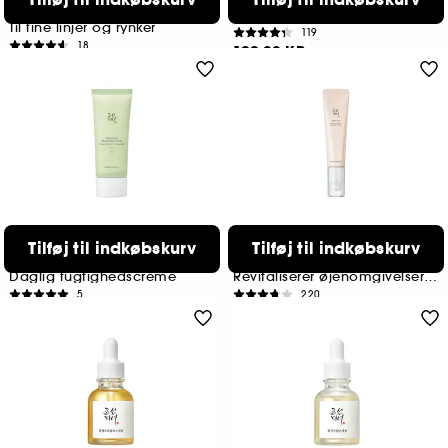
Revive Under Eye Patch
Dynasty Cream- Plejende
Ginseng + Retinal
creme med anti-age fordele
Til fine linjer og rynker
119
18
199,00 KR
149,00 KR
BEAUTY OF JOSEON
BEAUTY OF JOSEON
Tilføj til indkøbskurv
Tilføj til indkøbskurv
Dayscreen Moisturizer SPF 30
Revive Eye Serum: Ginseng +
Green Tea-HA + Ceramide
Retinal
Daglig fugtighedscreme
Revitaliserer øjenomgivelserne
5
220
179,00 KR
169,00 KR