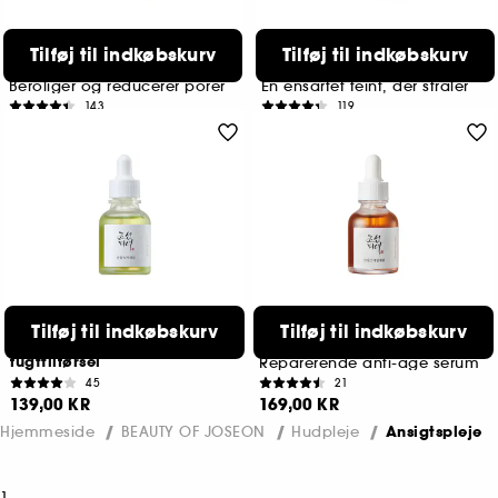
BEAUTY OF JOSEON
BEAUTY OF JOSEON
Tilføj til indkøbskurv
Tilføj til indkøbskurv
Glow Serum: Propolis +
Glow Deep Serum: Rice +
Niacinamide
Alpha Arbutin
Beroliger og reducerer porer
En ensartet teint, der stråler
143
119
125,00 KR
139,00 KR
BEAUTY OF JOSEON
BEAUTY OF JOSEON
Tilføj til indkøbskurv
Tilføj til indkøbskurv
Calming Serum: Green Tea +
Revive Serum: Ginseng +
Panthenol- Bedre lindring og
Snail Mucin
fugttilførsel
Reparerende anti-age serum
45
21
139,00 KR
169,00 KR
Hjemmeside
BEAUTY OF JOSEON
Hudpleje
Ansigtspleje
1