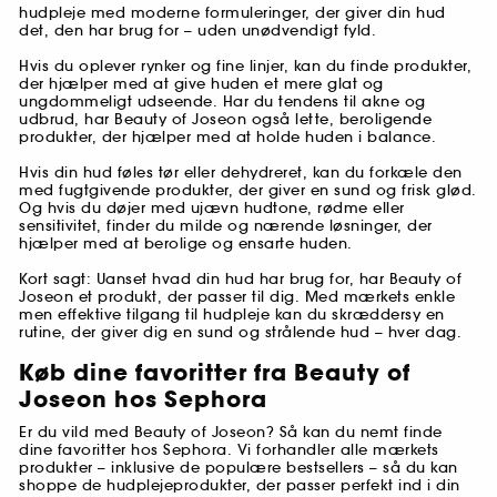
hudpleje med moderne formuleringer, der giver din hud
det, den har brug for – uden unødvendigt fyld.
Hvis du oplever rynker og fine linjer, kan du finde produkter,
der hjælper med at give huden et mere glat og
ungdommeligt udseende. Har du tendens til akne og
udbrud, har Beauty of Joseon også lette, beroligende
produkter, der hjælper med at holde huden i balance.
Hvis din hud føles tør eller dehydreret, kan du forkæle den
med fugtgivende produkter, der giver en sund og frisk glød.
Og hvis du døjer med ujævn hudtone, rødme eller
sensitivitet, finder du milde og nærende løsninger, der
hjælper med at berolige og ensarte huden.
Kort sagt: Uanset hvad din hud har brug for, har Beauty of
Joseon et produkt, der passer til dig. Med mærkets enkle
men effektive tilgang til hudpleje kan du skræddersy en
rutine, der giver dig en sund og strålende hud – hver dag.
Køb dine favoritter fra Beauty of
Joseon hos Sephora
Er du vild med Beauty of Joseon? Så kan du nemt finde
dine favoritter hos Sephora. Vi forhandler alle mærkets
produkter – inklusive de populære bestsellers – så du kan
shoppe de hudplejeprodukter, der passer perfekt ind i din