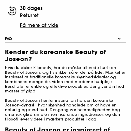
30 dages
Returret
Få mere at vide
FAQ
Kender du koreanske Beauty of
Joseon?
Hvis du elsker K-beauty, har du måske allerede hørt om
Beauty of Joseon. Og hvis ikke, så er det på tide. Mærket er
inspireret af traditionelle koreanske skønhedsidealer og
kombinerer mange års viden med moderne hudpleje.
Resultatet er enkle og effektive produkter, der giver din hud
masser af glød.
Beauty of Joseon henter inspiration fra den koreanske
Joseon-dynasti, hvor skønhed handlede om at have en
naturlig og sund hud. Dengang var hemmeligheden bag
en smuk glød simple men nærende ingredienser, og den
filosofi lever videre i mærkets produkter i dag.
Beauty of Joseon er inspireret af