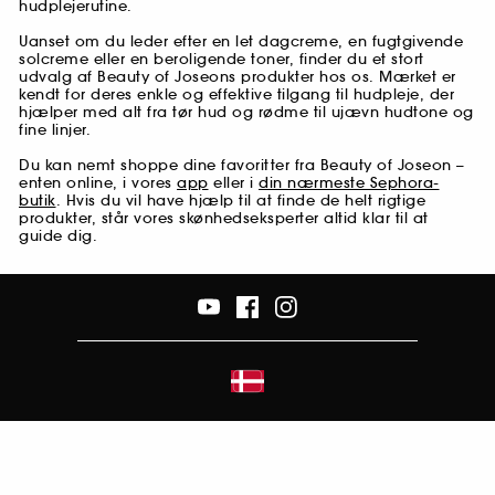
hudplejerutine.
Uanset om du leder efter en let dagcreme, en fugtgivende
solcreme eller en beroligende toner, finder du et stort
udvalg af Beauty of Joseons produkter hos os. Mærket er
kendt for deres enkle og effektive tilgang til hudpleje, der
hjælper med alt fra tør hud og rødme til ujævn hudtone og
fine linjer.
Du kan nemt shoppe dine favoritter fra Beauty of Joseon –
enten online, i vores
app
eller i
din nærmeste Sephora-
butik
. Hvis du vil have hjælp til at finde de helt rigtige
produkter, står vores skønhedseksperter altid klar til at
guide dig.