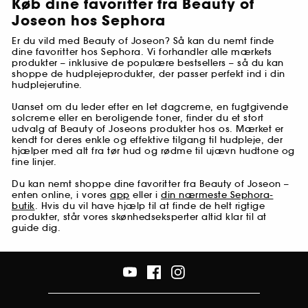
Køb dine favoritter fra Beauty of
Joseon hos Sephora
Er du vild med Beauty of Joseon? Så kan du nemt finde
dine favoritter hos Sephora. Vi forhandler alle mærkets
produkter – inklusive de populære bestsellers – så du kan
shoppe de hudplejeprodukter, der passer perfekt ind i din
hudplejerutine.
Uanset om du leder efter en let dagcreme, en fugtgivende
solcreme eller en beroligende toner, finder du et stort
udvalg af Beauty of Joseons produkter hos os. Mærket er
kendt for deres enkle og effektive tilgang til hudpleje, der
hjælper med alt fra tør hud og rødme til ujævn hudtone og
fine linjer.
Du kan nemt shoppe dine favoritter fra Beauty of Joseon –
enten online, i vores
app
eller i
din nærmeste Sephora-
butik
. Hvis du vil have hjælp til at finde de helt rigtige
produkter, står vores skønhedseksperter altid klar til at
guide dig.