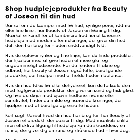
Shop hudplejeprodukter fra Beauty
of Joseon til din hud
Uanset om du kæmper med tør hud, synlige porer, rødme
eller fine linjer, har Beauty of Joseon en løsning til dig.
Mærket er kendt for at kombinere traditionel koreansk
hudpleje med moderne formuleringer, der giver din hud
det, den har brug for – uden unødvendigt fyld.
Hvis du oplever rynker og fine linjer, kan du finde produkter,
der hjælper med at give huden et mere glat og
ungdommeligt udseende. Har du tendens til akne og
udbrud, har Beauty of Joseon også lette, beroligende
produkter, der hjælper med at holde huden i balance.
Hvis din hud føles tør eller dehydreret, kan du forkæle den
med fugtgivende produkter, der giver en sund og frisk glød.
Og hvis du døjer med ujævn hudtone, rødme eller
sensitivitet, finder du milde og nærende løsninger, der
hjælper med at berolige og ensarte huden.
Kort sagt: Uanset hvad din hud har brug for, har Beauty of
Joseon et produkt, der passer til dig. Med mærkets enkle
men effektive tilgang til hudpleje kan du skræddersy en
rutine, der giver dig en sund og strålende hud – hver dag.