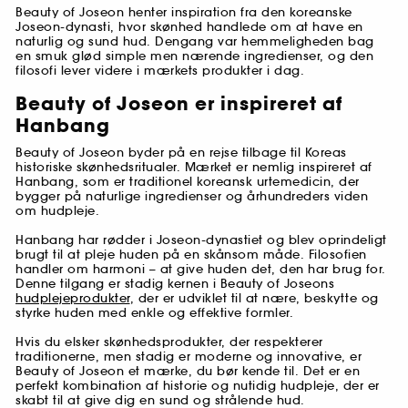
Beauty of Joseon henter inspiration fra den koreanske
Joseon-dynasti, hvor skønhed handlede om at have en
naturlig og sund hud. Dengang var hemmeligheden bag
en smuk glød simple men nærende ingredienser, og den
filosofi lever videre i mærkets produkter i dag.
Beauty of Joseon er inspireret af
Hanbang
Beauty of Joseon byder på en rejse tilbage til Koreas
historiske skønhedsritualer. Mærket er nemlig inspireret af
Hanbang, som er traditionel koreansk urtemedicin, der
bygger på naturlige ingredienser og århundreders viden
om hudpleje.
Hanbang har rødder i Joseon-dynastiet og blev oprindeligt
brugt til at pleje huden på en skånsom måde. Filosofien
handler om harmoni – at give huden det, den har brug for.
Denne tilgang er stadig kernen i Beauty of Joseons
hudplejeprodukter
, der er udviklet til at nære, beskytte og
styrke huden med enkle og effektive formler.
Hvis du elsker skønhedsprodukter, der respekterer
traditionerne, men stadig er moderne og innovative, er
Beauty of Joseon et mærke, du bør kende til. Det er en
perfekt kombination af historie og nutidig hudpleje, der er
skabt til at give dig en sund og strålende hud.