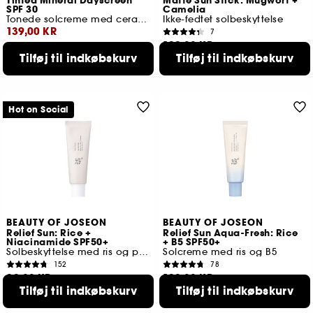
Tinted Mineral Dayscreen
Matte Sun Stick: Mugwort +
SPF 30
Camelia
Tonede solcreme med ceramider
Ikke-fedtet solbeskyttelse
139,00 KR
7
129,00 KR
Laveste pris : 179,00 KR
-22.4%
Tilføj til indkøbskurv
Tilføj til indkøbskurv
10 størrelser tilgængelige
Hot on Social
BEAUTY OF JOSEON
BEAUTY OF JOSEON
Relief Sun: Rice +
Relief Sun Aqua-Fresh: Rice
Niacinamide SPF50+
+ B5 SPF50+
Solbeskyttelse med ris og probiotika
Solcreme med ris og B5
152
78
99,00 KR
129,00 KR
Tilføj til indkøbskurv
Tilføj til indkøbskurv