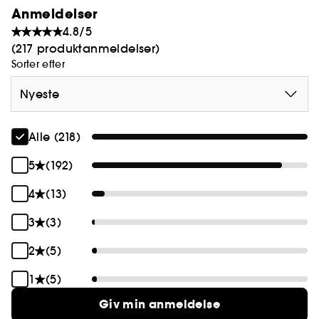
Anmeldelser
4.8/5
(217 produktanmeldelser)
Sorter efter
Nyeste
Alle (218)
5
(192)
4
(13)
3
(3)
2
(5)
1
(5)
Giv min anmeldelse