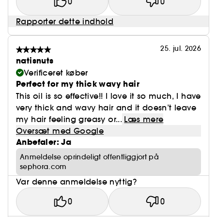
0
0
Rapporter dette indhold
25. jul. 2026
natisnuts
Verificeret køber
Perfect for my thick wavy hair
This oil is so effective!! I love it so much, I have
very thick and wavy hair and it doesn’t leave
my hair feeling greasy or...
Læs mere
Oversæt med Google
Anbefaler: Ja
Anmeldelse oprindeligt offentliggjort på
sephora.com
Var denne anmeldelse nyttig?
0
0