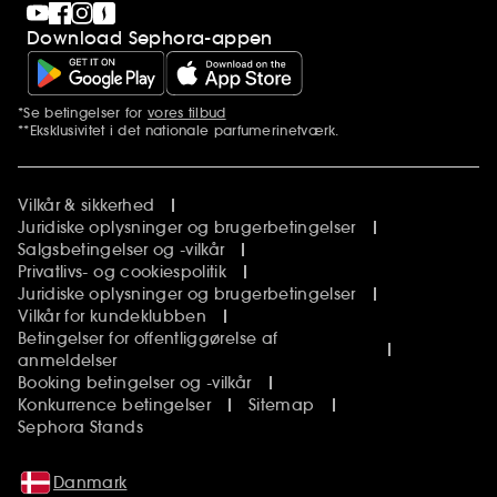
Download Sephora-appen
*Se betingelser for
vores tilbud
Yderligere bemærkninger
**Eksklusivitet i det nationale parfumerinetværk.
Vilkår & sikkerhed
Juridiske oplysninger og brugerbetingelser
Salgsbetingelser og -vilkår
Privatlivs- og cookiespolitik
Juridiske oplysninger og brugerbetingelser
Vilkår for kundeklubben
Betingelser for offentliggørelse af
anmeldelser
Booking betingelser og -vilkår
Konkurrence betingelser
Sitemap
Sephora Stands
Danmark