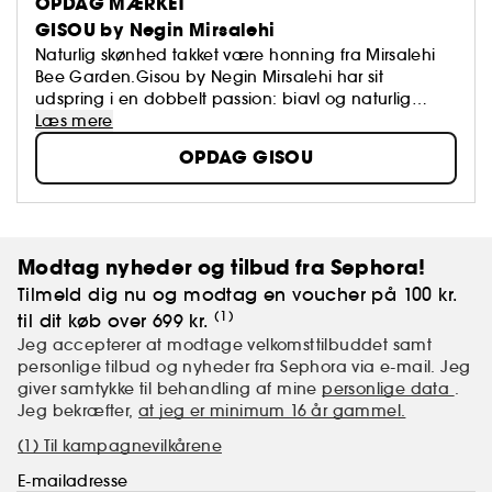
OPDAG MÆRKET
GISOU by Negin Mirsalehi
Naturlig skønhed takket være honning fra Mirsalehi
Bee Garden.Gisou by Negin Mirsalehi har sit
udspring i en dobbelt passion: biavl og naturlig
skønhed. Mærket bærer arven fra seks generationer
Læs mere
af biavlere videre og skaber unikke
OPDAG GISOU
hårplejeprodukter, herunder shampoo, hårmasker
og hårolier. Produkterne er sammensat af udsøgte
ingredienser, der er dyrket og høstet på en økologisk
ansvarlig måde i Mirsalehi Bee Garden. Gisous
honningbaserede hårplejeprodukter nærer, fugter
Modtag nyheder og tilbud fra Sephora!
og styrker hårene og hovedbunden.
Tilmeld dig nu og modtag en voucher på 100 kr.
(1)
til dit køb over 699 kr.
Jeg accepterer at modtage velkomsttilbuddet samt
personlige tilbud og nyheder fra Sephora via e-mail. Jeg
giver samtykke til behandling af mine
personlige data
.
Jeg bekræfter,
at jeg er minimum 16 år gammel.
(1) Til kampagnevilkårene
E-mailadresse