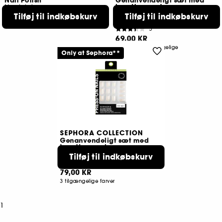
Nail Polish
Genanvendeligt sæt med
kunstige negle,
Neglelak
selvklæbende pads
49,00 KR
Tilføj til indkøbskurv
Tilføj til indkøbskurv
geleffekt
32 tilgængelige farver
5
69,00 KR
3 størrelser tilgængelige
Only at Sephora**
SEPHORA COLLECTION
Genanvendeligt sæt med
kunstige negle
geleffekt, professionelt resultat
Tilføj til indkøbskurv
1
79,00 KR
3 tilgængelige farver
1