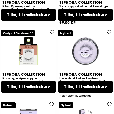
SEPHORA COLLECTION
SEPHORA COLLECTION
Klar Øjenvippelim
Skrå applikator til kunstige
øjenvipper
Langtidsholdbar, Usynlig, Transparent Lim
for nem påsætning af vipper
Tilføj til indkøbskurv
Tilføj til indkøbskurv
123
60
89,00 KR
99,00 KR
Only at Sephora**
Nyhed
SEPHORA COLLECTION
SEPHORA COLLECTION
Kunstige øjenvipper
Essential False Lashes
Kunstige øjenvipper, lette og genanvendelige
Genanvendelige Essentielle Kunstige Øjenvipper
79,00 KR
Tilføj til indkøbskurv
Tilføj til indkøbskurv
1
109,00 KR
7 størrelser tilgængelige
Nyhed
Nyhed