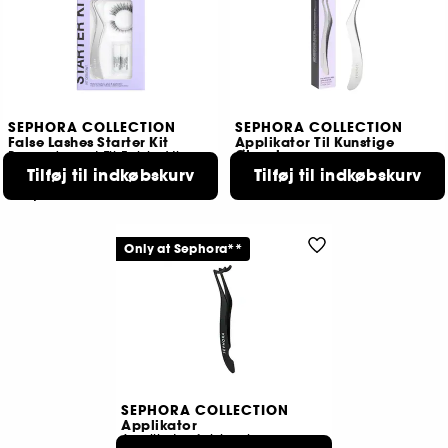
SEPHORA COLLECTION
SEPHORA COLLECTION
False Lashes Starter Kit
Applikator Til Kunstige
Øjenvipper
Begyndersæt Til Falske Vipper Der Kan Genanvendes
I Rustfrit Stål
Tilføj til indkøbskurv
Tilføj til indkøbskurv
130
99,00 KR
169,00 KR
Only at Sephora**
SEPHORA COLLECTION
Applikator
Applikator falske vipper