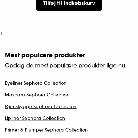
Tilføj til indkøbskurv
1
89,00 KR
1
Mest populære produkter
Opdag de mest populære produkter lige nu.
Eyeliner Sephora Collection
Mascara Sephora Collection
Øjenskygge Sephora Collection
Lipliner Sephora Collection
Primer & Plumper Sephora Collection