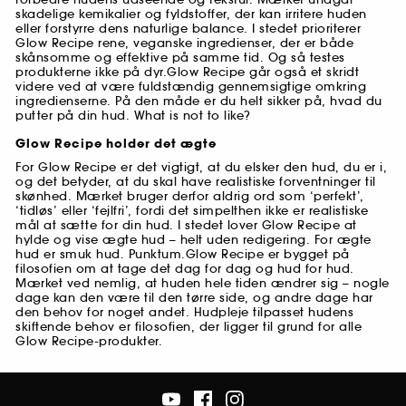
skadelige kemikalier og fyldstoffer, der kan irritere huden
eller forstyrre dens naturlige balance. I stedet prioriterer
Glow Recipe rene, veganske ingredienser, der er både
skånsomme og effektive på samme tid. Og så testes
produkterne ikke på dyr.Glow Recipe går også et skridt
videre ved at være fuldstændig gennemsigtige omkring
ingredienserne. På den måde er du helt sikker på, hvad du
putter på din hud. What is not to like?
Glow Recipe holder det ægte
For Glow Recipe er det vigtigt, at du elsker den hud, du er i,
og det betyder, at du skal have realistiske forventninger til
skønhed. Mærket bruger derfor aldrig ord som ‘perfekt’,
‘tidløs’ eller ‘fejlfri’, fordi det simpelthen ikke er realistiske
mål at sætte for din hud. I stedet lover Glow Recipe at
hylde og vise ægte hud – helt uden redigering. For ægte
hud er smuk hud. Punktum.Glow Recipe er bygget på
filosofien om at tage det dag for dag og hud for hud.
Mærket ved nemlig, at huden hele tiden ændrer sig – nogle
dage kan den være til den tørre side, og andre dage har
den behov for noget andet. Hudpleje tilpasset hudens
skiftende behov er filosofien, der ligger til grund for alle
Glow Recipe-produkter.