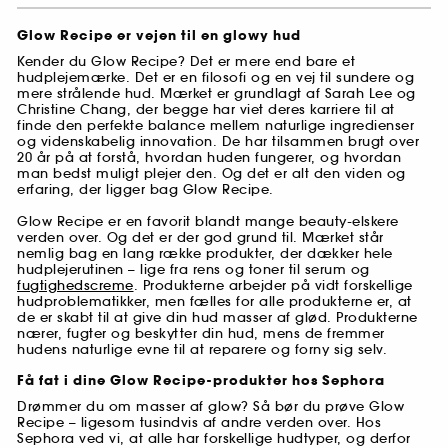
Glow Recipe er vejen til en glowy hud
Kender du Glow Recipe? Det er mere end bare et
hudplejemærke. Det er en filosofi og en vej til sundere og
mere strålende hud. Mærket er grundlagt af Sarah Lee og
Christine Chang, der begge har viet deres karriere til at
finde den perfekte balance mellem naturlige ingredienser
og videnskabelig innovation. De har tilsammen brugt over
20 år på at forstå, hvordan huden fungerer, og hvordan
man bedst muligt plejer den. Og det er alt den viden og
erfaring, der ligger bag Glow Recipe.
Glow Recipe er en favorit blandt mange beauty-elskere
verden over. Og det er der god grund til. Mærket står
nemlig bag en lang række produkter, der dækker hele
hudplejerutinen – lige fra rens og toner til serum og
fugtighedscreme
. Produkterne arbejder på vidt forskellige
hudproblematikker, men fælles for alle produkterne er, at
de er skabt til at give din hud masser af glød. Produkterne
nærer, fugter og beskytter din hud, mens de fremmer
hudens naturlige evne til at reparere og forny sig selv.
Få fat i dine Glow Recipe-produkter hos Sephora
Drømmer du om masser af glow? Så bør du prøve Glow
Recipe – ligesom tusindvis af andre verden over. Hos
Sephora ved vi, at alle har forskellige hudtyper, og derfor