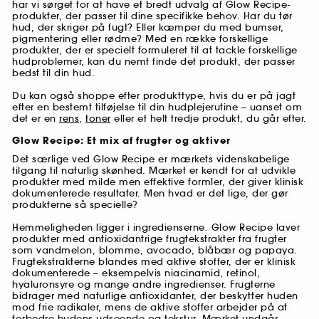
har vi sørget for at have et bredt udvalg af Glow Recipe-
produkter, der passer til dine specifikke behov. Har du tør
hud, der skriger på fugt? Eller kæmper du med bumser,
pigmentering eller rødme? Med en række forskellige
produkter, der er specielt formuleret til at tackle forskellige
hudproblemer, kan du nemt finde det produkt, der passer
bedst til din hud.
Du kan også shoppe efter produkttype, hvis du er på jagt
efter en bestemt tilføjelse til din hudplejerutine – uanset om
det er en
rens
,
toner
eller et helt tredje produkt, du går efter.
Glow Recipe: Et mix af frugter og aktiver
Det særlige ved Glow Recipe er mærkets videnskabelige
tilgang til naturlig skønhed. Mærket er kendt for at udvikle
produkter med milde men effektive formler, der giver klinisk
dokumenterede resultater. Men hvad er det lige, der gør
produkterne så specielle?
Hemmeligheden ligger i ingredienserne. Glow Recipe laver
produkter med antioxidantrige frugtekstrakter fra frugter
som vandmelon, blomme, avocado, blåbær og papaya.
Frugtekstrakterne blandes med aktive stoffer, der er klinisk
dokumenterede – eksempelvis niacinamid, retinol,
hyaluronsyre og mange andre ingredienser. Frugterne
bidrager med naturlige antioxidanter, der beskytter huden
mod frie radikaler, mens de aktive stoffer arbejder på at
forbedre hudens udseende og tekstur. Mærket undgår