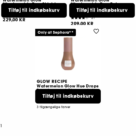
Watermelon Glow
Watermelon Glow
Niacinamide Dew Shield
Niacinamide Dew Balm
Sunscreen stick
Solcreme SPF 30
Tilføj til indkøbskurv
Tilføj til indkøbskurv
SPF 30
17
21
229,00 KR
209,00 KR
Only at Sephora**
GLOW RECIPE
Watermelon Glow Hue Drops
Tonede rosa dråber med niacinamid
Tilføj til indkøbskurv
1533
149,00 KR
Fra:
3 tilgængelige farver
1