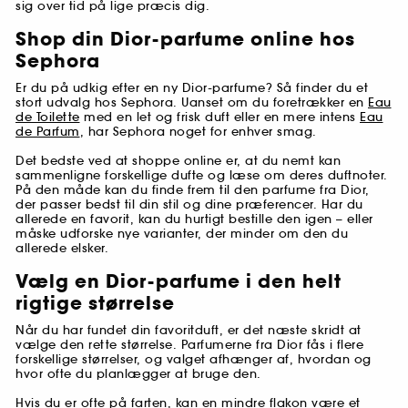
sig over tid på lige præcis dig.
Shop din Dior-parfume online hos
Sephora
Er du på udkig efter en ny Dior-parfume? Så finder du et
stort udvalg hos Sephora. Uanset om du foretrækker en
Eau
de Toilette
med en let og frisk duft eller en mere intens
Eau
de Parfum
, har Sephora noget for enhver smag.
Det bedste ved at shoppe online er, at du nemt kan
sammenligne forskellige dufte og læse om deres duftnoter.
På den måde kan du finde frem til den parfume fra Dior,
der passer bedst til din stil og dine præferencer. Har du
allerede en favorit, kan du hurtigt bestille den igen – eller
måske udforske nye varianter, der minder om den du
allerede elsker.
Vælg en Dior-parfume i den helt
rigtige størrelse
Når du har fundet din favoritduft, er det næste skridt at
vælge den rette størrelse. Parfumerne fra Dior fås i flere
forskellige størrelser, og valget afhænger af, hvordan og
hvor ofte du planlægger at bruge den.
Hvis du er ofte på farten, kan en mindre flakon være et