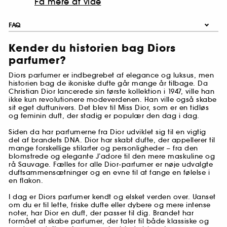
Få mere at vide
FAQ
Kender du historien bag Diors
parfumer?
Diors parfumer er indbegrebet af elegance og luksus, men
historien bag de ikoniske dufte går mange år tilbage. Da
Christian Dior lancerede sin første kollektion i 1947, ville han
ikke kun revolutionere modeverdenen. Han ville også skabe
sit eget duftunivers. Det blev til Miss Dior, som er en tidløs
og feminin duft, der stadig er populær den dag i dag.
Siden da har parfumerne fra Dior udviklet sig til en vigtig
del af brandets DNA. Dior har skabt dufte, der appellerer til
mange forskellige stilarter og personligheder – fra den
blomstrede og elegante J’adore til den mere maskuline og
rå Sauvage. Fælles for alle Dior-parfumer er nøje udvalgte
duftsammensætninger og en evne til at fange en følelse i
en flakon.
I dag er Diors parfumer kendt og elsket verden over. Uanset
om du er til lette, friske dufte eller dybere og mere intense
noter, har Dior en duft, der passer til dig. Brandet har
formået at skabe parfumer, der taler til både klassiske og