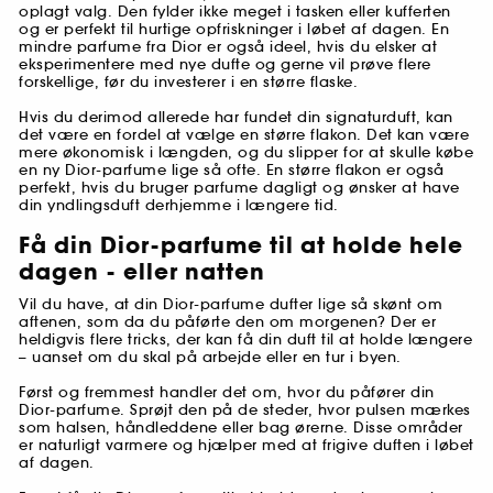
oplagt valg. Den fylder ikke meget i tasken eller kufferten
og er perfekt til hurtige opfriskninger i løbet af dagen. En
mindre parfume fra Dior er også ideel, hvis du elsker at
eksperimentere med nye dufte og gerne vil prøve flere
forskellige, før du investerer i en større flaske.
Hvis du derimod allerede har fundet din signaturduft, kan
det være en fordel at vælge en større flakon. Det kan være
mere økonomisk i længden, og du slipper for at skulle købe
en ny Dior-parfume lige så ofte. En større flakon er også
perfekt, hvis du bruger parfume dagligt og ønsker at have
din yndlingsduft derhjemme i længere tid.
Få din Dior-parfume til at holde hele
dagen - eller natten
Vil du have, at din Dior-parfume dufter lige så skønt om
aftenen, som da du påførte den om morgenen? Der er
heldigvis flere tricks, der kan få din duft til at holde længere
– uanset om du skal på arbejde eller en tur i byen.
Først og fremmest handler det om, hvor du påfører din
Dior-parfume. Sprøjt den på de steder, hvor pulsen mærkes
som halsen, håndleddene eller bag ørerne. Disse områder
er naturligt varmere og hjælper med at frigive duften i løbet
af dagen.