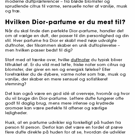
moderne duftpræferencer – fra bløde blomster og
sprudlende citrus til varme, sensuelle noter af vanilje, musk
og træ.
Hvilken Dior-parfume er du mest til?
Når du skal finde den perfekte Dior-parfume, handler det
om at vælge en duft, der passer til din personlighed og din
stil. Hver parfume fra Dior er skabt med nøje udvalgte
duftnoter, der tilsammen skaber en unik duftoplevelse –
men hvilken passer bedst til dig?
Start med at tænke over, hvilke
duftnoter
du typisk bliver
tiltrukket af. Er du vild med lette, friske noter som citrus og
blomster, der giver en ren og energisk følelse? Eller
foretrækker du de dybere, varme noter som træ, musk og
vanilje, der skaber en mere sensuel og sofistikeret
stemning?
Det kan også være en god idé at overveje, hvornår og hvor
du vil bruge din Dior-parfume. Lettere dufte fungerer ofte
godt til daglig brug, mens mere intense og krydrede
aromaer kan være perfekte til aftener og særlige
lejligheder.
Husk, at en parfume udvikler sig forskelligt på huden fra
person til person. Derfor kan det være en fordel at prøve
flere dufte direkte på huden for at se, hvordan de udvikler