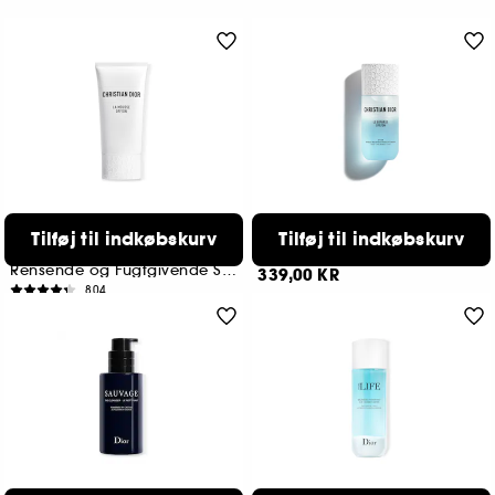
DIOR
DIOR
Tilføj til indkøbskurv
Tilføj til indkøbskurv
La Mousse OFF/ON Foaming
Le Biphase OFF/ON
Cleanser
Tofaset makeup-fjerner til øjne, øjenvipper og læber
Rensende og Fugtgivende Skum
339,00 KR
804
399,00 KR