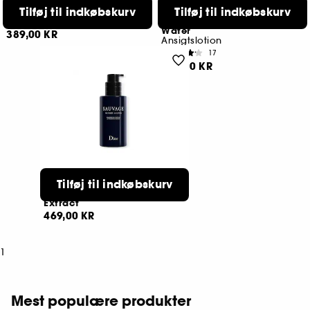
DIOR
DIOR
Tilføj til indkøbskurv
Tilføj til indkøbskurv
Sauvage The Cleanser Face
Dior Hydra Life Balancing
Cleanser
Hydration 2 in 1 Sorbet
Water
389,00 KR
Ansigtslotion
17
309,00 KR
DIOR
Tilføj til indkøbskurv
Sauvage The Toner Face
Toner Lotion with Cactus
Extract
469,00 KR
1
Mest populære produkter