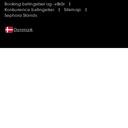
Booking betingelser og -vilkår
Konkurrence betingelser
Sitemap
Sephora Stands
Danmark