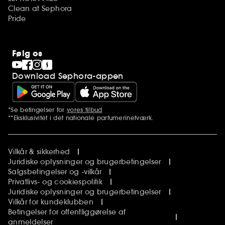
Clean at Sephora
Pride
Følg os
Download Sephora-appen
*Se betingelser for
vores tilbud
Yderligere bemærkninger
**Eksklusivitet i det nationale parfumerinetværk.
Vilkår & sikkerhed
Juridiske oplysninger og brugerbetingelser
Salgsbetingelser og -vilkår
Privatlivs- og cookiespolitik
Juridiske oplysninger og brugerbetingelser
Vilkår for kundeklubben
Betingelser for offentliggørelse af
anmeldelser