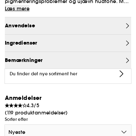
pigmenteringsproblemer og ujævn hudtone. Med
68 % risklidvand og 2 % alfa-arbutin hjælper den
Læs mere
der
med at forbedre hudfarven og giver et ansigt,
stråler og ser sundere ud
. Den forhindrer
Anvendelse
dannelsen af melanin forårsaget af UV-stråler og
forbedrer udseendet af områder, der allerede er
Ingredienser
pigmenterede.
Bemærkninger
Du finder det nye sortiment her
Anmeldelser
4.3/5
(119 produktanmeldelser)
Sorter efter
Nyeste