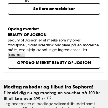
119
Se flere anmeldelser
Opdag mærket
BEAUTY OF JOSEON
Beauty of Joseon er et merke som nytolker
tradisjonell, tidløs koreansk hudpleie på en moderne
måte, ved hjelp av naturlige ingredienser. Her
kombineres Hanbang (tradisjonell koreansk
Læs mere
plantebasert medisin) med effektive, trendy
OPPDAG MERKET BEAUTY OF JOSEON
ingredienser for å skape produkter som forbedrer
huden og gjør den sunnere og mer strålende.
Modtag nyheder og tilbud fra Sephora!
Tilmeld dig nu og modtag en voucher på 100 kr.
(1)
til dit køb over 699 kr.
Jeg accepterer at modtage velkomsttilbuddet samt