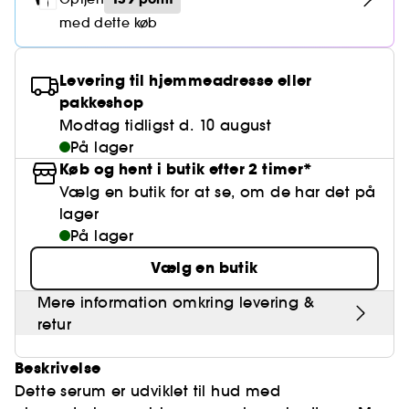
Falske øjenvipper
Blyantspidsere
Clean hudpleje
BB- & CC-cream
Rødme
Parfumer under 400 kr.
High-Performance Hårpleje
med dette køb
Powdery
Krølle & Bølgedefinition
Personal Care
Se alt
Makeup-trends
Hovedbundsscrub
Neglefil & negleklippere
Clean parfume
Paletter
Dækning
Fragrance Layering
Hair Styling
Water
Hydrering
Best Skin Ever Shade Finder
Skincare meets Makeup
Se alt
Levering til hjemmeadresse eller
Blotting Paper
Clean hårpleje
Porer
Sæsonens dufte
Haircare Guide
pakkeshop
Musk
Solbeskyttelse
Cream Lip Stain Shade Finder
Skin Longevity
Make it last
Modtag tidligst d. 10 august
Parfume Highlights
Hårpleje under 250 kr
Glatning
På lager
Self-Care Moment
Skincare meets Makeup
Køb og hent i butik efter 2 timer*
Dufte fortæller historier
Haircare Finder
Farvet hår
Affordable Skincare
Vælg en butik for at se, om de har det på
Makeup Routine
lager
Wonder Treatment
Do you speak Skincare
På lager
Find your favourite finish
Vælg en butik
Dear skin, I love you
Instant Lip Love
Mere information omkring levering &
Feel good makeup
retur
Beskrivelse
Dette serum er udviklet til hud med