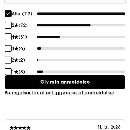
Alle (119)
5
(72)
4
(31)
3
(6)
2
(2)
1
(8)
Giv min anmeldelse
Betingelser for offentliggørelse af anmeldelser
11. jul. 2026