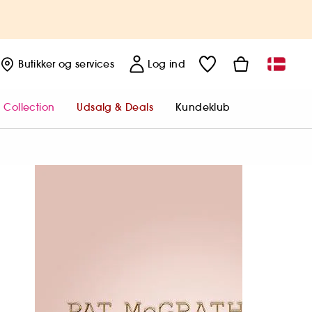
Butikker
og services
Log ind
 Collection
Udsalg & Deals
Kundeklub