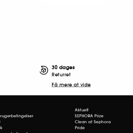
30 dages
Returret
Få mere at vide
Aktuelt
brugerbetingelser
SEPHORA Prize
r
Clean at Sephora
ik
Pride