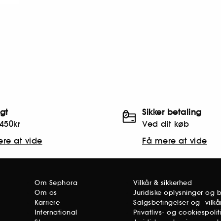
agt
Sikker betaling
450kr
Ved dit køb
re at vide
Få mere at vide
Om Sephora
Vilkår & sikkerhed
Om os
Juridiske oplysninger og 
Karriere
Salgsbetingelser og -vilkå
International
Privatlivs- og cookiespolit