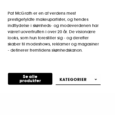
Pat McGrath er en af verdens mest
prestigefyldte makeupartister, og hendes
indflydelse i skønheds- og modeverdenen har
været uovertruffen i over 20 år. De visionære
looks, som hun forestiller sig - og derefter
skaber til modeshows, reklamer og magasiner
- definerer fremtidens skønhedskanon.
Se alle
Opdag
KATEGORIER
produkter