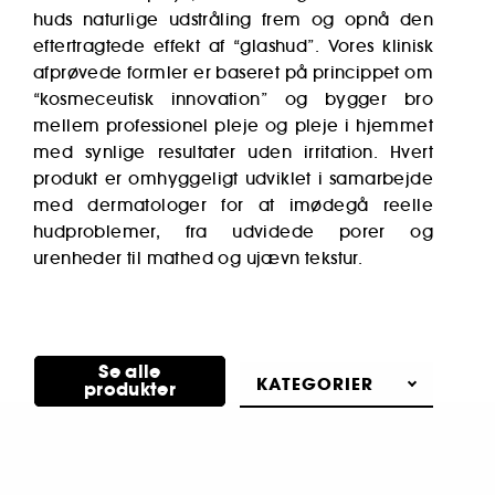
huds naturlige udstråling frem og opnå den
eftertragtede effekt af “glashud”. Vores klinisk
afprøvede formler er baseret på princippet om
“kosmeceutisk innovation” og bygger bro
mellem professionel pleje og pleje i hjemmet
med synlige resultater uden irritation. Hvert
produkt er omhyggeligt udviklet i samarbejde
med dermatologer for at imødegå reelle
hudproblemer, fra udvidede porer og
urenheder til mathed og ujævn tekstur.
OPDAG
Se alle
KATEGORIER
produkter