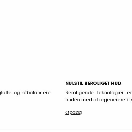
NULSTIL BEROLIGET HUD
latte og afbalancere
Beroligende teknologier e
huden med at regenerere i ly
Opdag