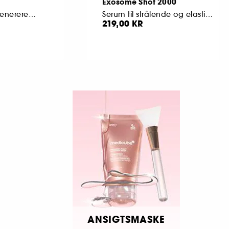
Exosome Shot 2000
Fugtgivende og regenererende gelmaske til ansigtet
Serum til strålende og elastisk hud
219,00 KR
ANSIGTSMASKE