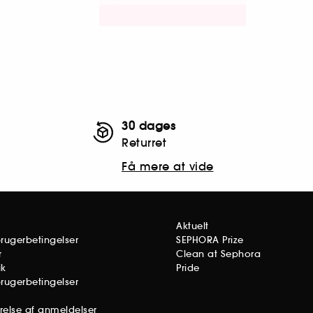
30 dages
Returret
Få mere at vide
Aktuelt
brugerbetingelser
SEPHORA Prize
r
Clean at Sephora
ik
Pride
brugerbetingelser
ørelse af anmeldelser