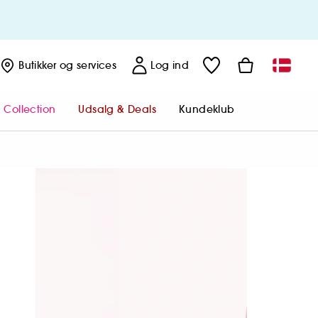
Butikker
og services
Log ind
 Collection
Udsalg & Deals
Kundeklub