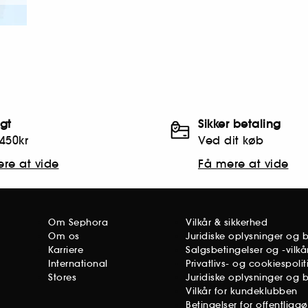
agt
Sikker betaling
450kr
Ved dit køb
re at vide
Få mere at vide
Om Sephora
Vilkår & sikkerhed
Om os
Juridiske oplysninger og 
Karriere
Salgsbetingelser og -vilkå
International
Privatlivs- og cookiespolit
Stores
Juridiske oplysninger og 
Vilkår for kundeklubben
Betingelser for offentligg