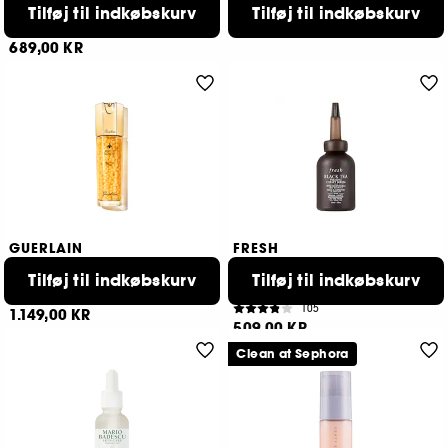
Tilføj til indkøbskurv
Anti-age regenererende serum med sort te
Essential Flow Serum
Tilføj til indkøbskurv
239,00 KR
579
689,00 KR
GUERLAIN
FRESH
Abeille Royale
Black Tea Firming Peptides
Serum
Daily Repair Serum
Tilføj til indkøbskurv
Tilføj til indkøbskurv
Strammende ansigts- og halsserum med sort tee
50
105
1.149,00 KR
509,00 KR
Clean at Sephora