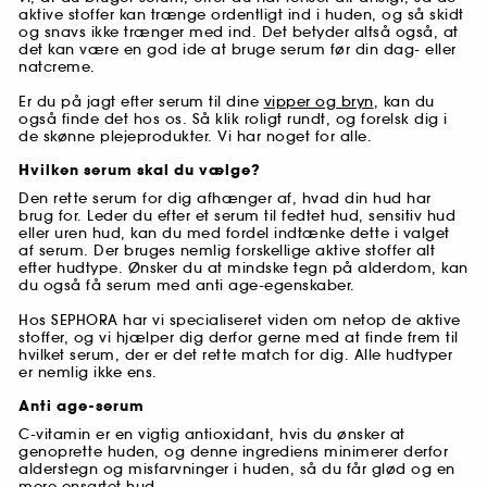
aktive stoffer kan trænge ordentligt ind i huden, og så skidt
og snavs ikke trænger med ind. Det betyder altså også, at
det kan være en god ide at bruge serum før din dag- eller
natcreme.
Er du på jagt efter serum til dine
vipper og bryn
, kan du
også finde det hos os. Så klik roligt rundt, og forelsk dig i
de skønne plejeprodukter. Vi har noget for alle.
Hvilken serum skal du vælge?
Den rette serum for dig afhænger af, hvad din hud har
brug for. Leder du efter et serum til fedtet hud, sensitiv hud
eller uren hud, kan du med fordel indtænke dette i valget
af serum. Der bruges nemlig forskellige aktive stoffer alt
efter hudtype. Ønsker du at mindske tegn på alderdom, kan
du også få serum med anti age-egenskaber.
Hos SEPHORA har vi specialiseret viden om netop de aktive
stoffer, og vi hjælper dig derfor gerne med at finde frem til
hvilket serum, der er det rette match for dig. Alle hudtyper
er nemlig ikke ens.
Anti age-serum
C-vitamin er en vigtig antioxidant, hvis du ønsker at
genoprette huden, og denne ingrediens minimerer derfor
alderstegn og misfarvninger i huden, så du får glød og en
mere ensartet hud.