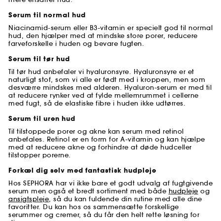
Serum til normal hud
Niacinamid-serum eller B3-vitamin er specielt god til normal
hud, den hjælper med at mindske store porer, reducere
farveforskelle i huden og bevare fugten.
Serum til tør hud
Til tør hud anbefaler vi hyaluronsyre. Hyaluronsyre er et
naturligt stof, som vi alle er født med i kroppen, men som
desværre mindskes med alderen. Hyaluron-serum er med til
at reducere rynker ved at fylde mellemrummet i cellerne
med fugt, så de elastiske fibre i huden ikke udtørres.
Serum til uren hud
Til tilstoppede porer og akne kan serum med retinol
anbefales. Retinol er en form for A-vitamin og kan hjælpe
med at reducere akne og forhindre at døde hudceller
tilstopper porerne.
Forkæl dig selv med fantastisk hudpleje
Hos SEPHORA har vi ikke bare et godt udvalg af fugtgivende
serum men også et bredt sortiment med både
hudpleje
og
ansigtspleje
, så du kan fuldende din rutine med alle dine
favoritter. Du kan hos os sammensætte forskellige
serummer og cremer, så du får den helt rette løsning for