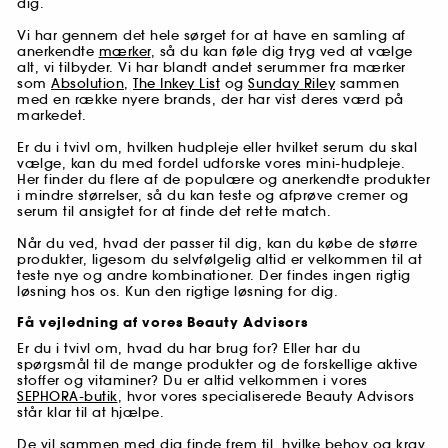
dig.
Vi har gennem det hele sørget for at have en samling af
anerkendte
mærker
, så du kan føle dig tryg ved at vælge
alt, vi tilbyder. Vi har blandt andet serummer fra mærker
som
Absolution
,
The Inkey List
og
Sunday Riley
sammen
med en række nyere brands, der har vist deres værd på
markedet.
Er du i tvivl om, hvilken hudpleje eller hvilket serum du skal
vælge, kan du med fordel udforske vores mini-hudpleje.
Her finder du flere af de populære og anerkendte produkter
i mindre størrelser, så du kan teste og afprøve cremer og
serum til ansigtet for at finde det rette match.
Når du ved, hvad der passer til dig, kan du købe de større
produkter, ligesom du selvfølgelig altid er velkommen til at
teste nye og andre kombinationer. Der findes ingen rigtig
løsning hos os. Kun den rigtige løsning for dig.
Få vejledning af vores Beauty Advisors
Er du i tvivl om, hvad du har brug for? Eller har du
spørgsmål til de mange produkter og de forskellige aktive
stoffer og vitaminer? Du er altid velkommen i vores
SEPHORA-butik
, hvor vores specialiserede Beauty Advisors
står klar til at hjælpe.
De vil sammen med dig finde frem til, hvilke behov og krav