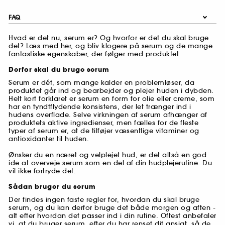
FAQ
Hvad er det nu, serum er? Og hvorfor er det du skal bruge
det? Læs med her, og bliv klogere på serum og de mange
fantastiske egenskaber, der følger med produktet.
Derfor skal du bruge serum
Serum er dét, som mange kalder en problemløser, da
produktet går ind og bearbejder og plejer huden i dybden.
Helt kort forklaret er serum en form for olie eller creme, som
har en tyndtflydende konsistens, der let trænger ind i
hudens overflade. Selve virkningen af serum afhænger af
produktets aktive ingredienser, men fælles for de fleste
typer af serum er, at de tilføjer væsentlige vitaminer og
antioxidanter til huden.
Ønsker du en næret og velplejet hud, er det altså en god
ide at overveje serum som en del af din hudplejerutine. Du
vil ikke fortryde det.
Sådan bruger du serum
Der findes ingen faste regler for, hvordan du skal bruge
serum, og du kan derfor bruge det både morgen og aften -
alt efter hvordan det passer ind i din rutine. Oftest anbefaler
vi, at du bruger serum, efter du har renset dit ansigt, så de