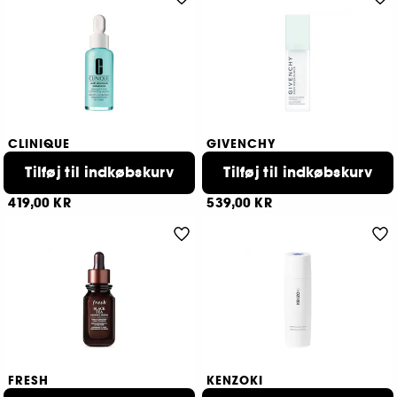
CLINIQUE
GIVENCHY
Anti-Blemish Solutions
Ressource Skin
Tilføj til indkøbskurv
Adult Blemish & Line Correcting Serum
Ressource Serum
Tilføj til indkøbskurv
120
1
419,00 KR
539,00 KR
FRESH
KENZOKI
Black Tea Renewal Serum
Kenzoki Hydratation Flow