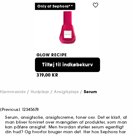
Only at Sephora**
GLOW RECIPE
Granatæblepeptid
Opstrammende serum
Tilføj til indkøbskurv
725
319,00 KR
Hjemmeside
Hudpleje
Ansigtspleje
Serum
[
Previous
]
1
2
3
4
5
6
7
8
Serum, ansigtsolie, ansigtscreme, toner osv. Det er klart, at
man bliver forvirret over mængden af produkter, som man
kan påføre ansigtet. Men hvordan styrker serum egentligt
din hud? Og hvorfor bruger man det. Her hos Sephora har