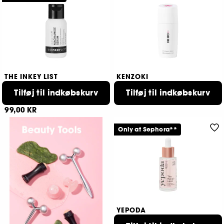
THE INKEY LIST
KENZOKI
Fedt-kontrollerende serum
Kenzoki Youth Flow
med niacinamidolie
Tilføj til indkøbskurv
Eye Firming Serum
Tilføj til indkøbskurv
259,00 KR
206
99,00 KR
Only at Sephora**
YEPODA
The Repair Hero