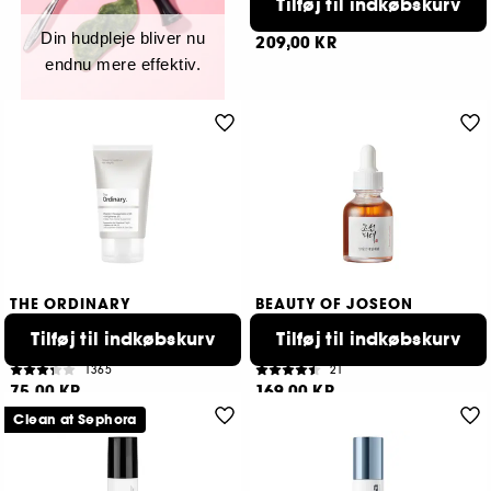
Tilføj til indkøbskurv
Plejende serum med probiotika og niacinamid
5
Din hudpleje bliver nu
209,00 KR
endnu mere effektiv.
THE ORDINARY
BEAUTY OF JOSEON
Vitamin C Suspension 23% +
Revive Serum: Ginseng +
HA Spheres 2%
Snail Mucin
Tilføj til indkøbskurv
Tilføj til indkøbskurv
Serum
Reparerende anti-age serum
1365
21
75,00 KR
169,00 KR
Clean at Sephora