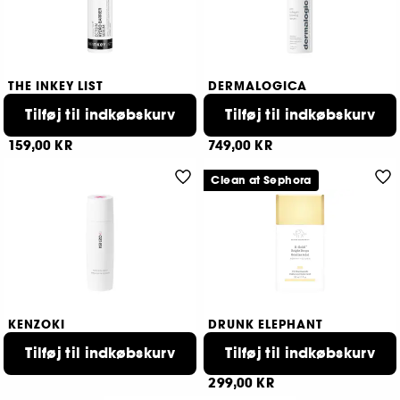
THE INKEY LIST
DERMALOGICA
Ectoin Hydro-Barrier Serum
Pro-Collagen Banking Serum
Tilføj til indkøbskurv
Fugtende og beskyttende serum
Collagen booster serum
Tilføj til indkøbskurv
203
287
159,00 KR
749,00 KR
Clean at Sephora
KENZOKI
DRUNK ELEPHANT
Kenzoki Youth Flow
B-Goldi™Bright Drops
Youth Flow Serum
Tilføj til indkøbskurv
Tilføj til indkøbskurv
309,00 KR
1060
299,00 KR