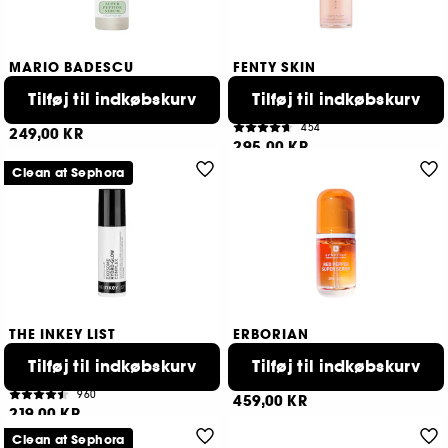
MARIO BADESCU
FENTY SKIN
Super Peptide
Dew N Plump Hydrating
Nectar Glow
Serum
Tilføj til indkøbskurv
Tilføj til indkøbskurv
Serum, der giver glød med fugtgivende nektar
146
454
249,00 KR
295,00 KR
Clean at Sephora
THE INKEY LIST
ERBORIAN
Exosome Hydro-Glow
Red Pepper Super Serum
Complex
Tilføj til indkøbskurv
Radiant Serum
Tilføj til indkøbskurv
Serum Glow
128
960
459,00 KR
219,00 KR
Clean at Sephora