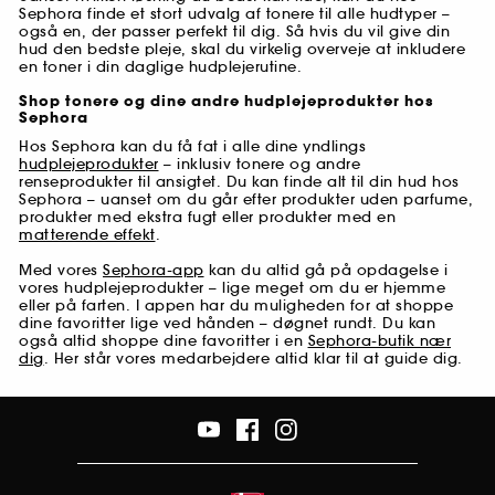
Sephora finde et stort udvalg af tonere til alle hudtyper –
også en, der passer perfekt til dig. Så hvis du vil give din
hud den bedste pleje, skal du virkelig overveje at inkludere
en toner i din daglige hudplejerutine.
Shop tonere og dine andre hudplejeprodukter hos
Sephora
Hos Sephora kan du få fat i alle dine yndlings
hudplejeprodukter
– inklusiv tonere og andre
renseprodukter til ansigtet. Du kan finde alt til din hud hos
Sephora – uanset om du går efter produkter uden parfume,
produkter med ekstra fugt eller produkter med en
matterende effekt
.
Med vores
Sephora-app
kan du altid gå på opdagelse i
vores hudplejeprodukter – lige meget om du er hjemme
eller på farten. I appen har du muligheden for at shoppe
dine favoritter lige ved hånden – døgnet rundt. Du kan
også altid shoppe dine favoritter i en
Sephora-butik nær
dig
. Her står vores medarbejdere altid klar til at guide dig.