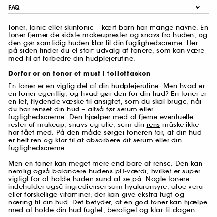
FAQ
Toner, tonic eller skintonic – kært barn har mange navne. En
toner fjerner de sidste makeuprester og snavs fra huden, og
den gør samtidig huden klar til din fugtighedscreme. Her
på siden finder du et stort udvalg af tonere, som kan være
med til at forbedre din hudplejerutine.
Derfor er en toner et must i toilettasken
En toner er en vigtig del af din hudplejerutine. Men hvad er
en toner egentlig, og hvad gør den for din hud? En toner er
en let, flydende væske til ansigtet, som du skal bruge, når
du har renset din hud – altså før serum eller
fugtighedscreme. Den hjælper med at fjerne eventuelle
rester af makeup, snavs og olie, som din
rens
måske ikke
har fået med. På den måde sørger toneren for, at din hud
er helt ren og klar til at absorbere dit
serum
eller din
fugtighedscreme.
Men en toner kan meget mere end bare at rense. Den kan
nemlig også balancere hudens pH-værdi, hvilket er super
vigtigt for at holde huden sund at se på. Nogle tonere
indeholder også ingredienser som hyaluronsyre, aloe vera
eller forskellige vitaminer, der kan give ekstra fugt og
næring til din hud. Det betyder, at en god toner kan hjælpe
med at holde din hud fugtet, beroliget og klar til dagen.