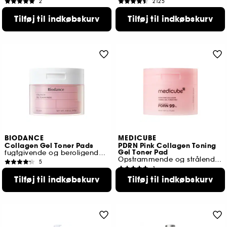
2
2125
199,00 KR
179,00 KR
Tilføj til indkøbskurv
Tilføj til indkøbskurv
BIODANCE
MEDICUBE
Collagen Gel Toner Pads
PDRN Pink Collagen Toning
Gel Toner Pad
fugtgivende og beroligende maske
Opstrammende og strålende ansigtspude
5
1
209,00 KR
209,00 KR
Tilføj til indkøbskurv
Tilføj til indkøbskurv