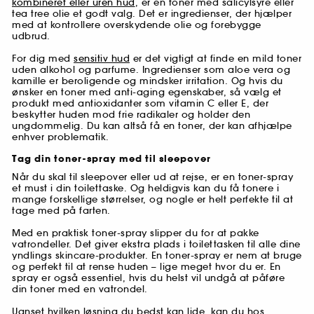
kombineret eller uren hud
, er en toner med salicylsyre eller
tea tree olie et godt valg. Det er ingredienser, der hjælper
med at kontrollere overskydende olie og forebygge
udbrud.
For dig med
sensitiv hud
er det vigtigt at finde en mild toner
uden alkohol og parfume. Ingredienser som aloe vera og
kamille er beroligende og mindsker irritation. Og hvis du
ønsker en toner med anti-aging egenskaber, så vælg et
produkt med antioxidanter som vitamin C eller E, der
beskytter huden mod frie radikaler og holder den
ungdommelig. Du kan altså få en toner, der kan afhjælpe
enhver problematik.
Tag din toner-spray med til sleepover
Når du skal til sleepover eller ud at rejse, er en toner-spray
et must i din toilettaske. Og heldigvis kan du få tonere i
mange forskellige størrelser, og nogle er helt perfekte til at
tage med på farten.
Med en praktisk toner-spray slipper du for at pakke
vatrondeller. Det giver ekstra plads i toilettasken til alle dine
yndlings skincare-produkter. En toner-spray er nem at bruge
og perfekt til at rense huden – lige meget hvor du er. En
spray er også essentiel, hvis du helst vil undgå at påføre
din toner med en vatrondel.
Uanset hvilken løsning du bedst kan lide, kan du hos