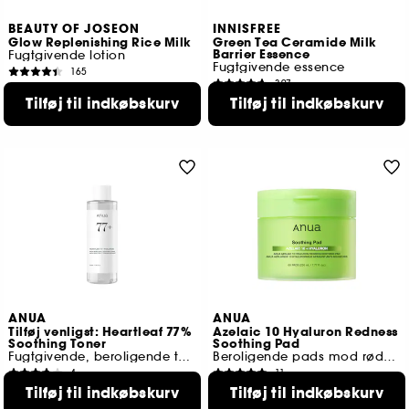
BEAUTY OF JOSEON
INNISFREE
Glow Replenishing Rice Milk
Green Tea Ceramide Milk
Barrier Essence
Fugtgivende lotion
Fugtgivende essence
165
397
149,00 KR
169,00 KR
Tilføj til indkøbskurv
Tilføj til indkøbskurv
ANUA
ANUA
Tilføj venligst: Heartleaf 77%
Azelaic 10 Hyaluron Redness
Soothing Toner
Soothing Pad
Fugtgivende, beroligende toner
Beroligende pads mod rødme
4
11
169,00 KR
179,00 KR
Tilføj til indkøbskurv
Tilføj til indkøbskurv