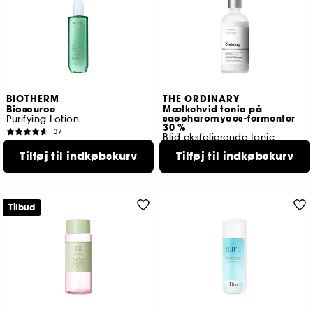
BIOTHERM
THE ORDINARY
Biosource
Mælkehvid tonic på
saccharomyces-fermenter
Purifying Lotion
30 %
37
Blid eksfolierende tonic
210,00 KR
1014
Tilføj til indkøbskurv
Tilføj til indkøbskurv
159,00 KR
Tilbud