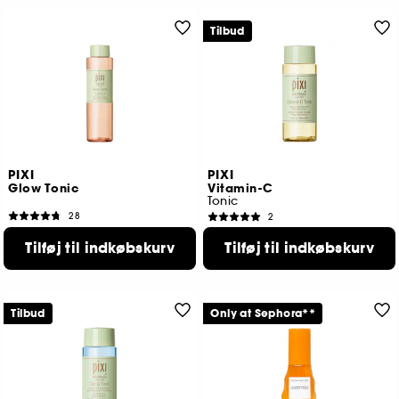
Tilbud
PIXI
PIXI
Glow Tonic
Vitamin-C
Tonic
28
2
219,00 KR
89,00 KR
Tilføj til indkøbskurv
Tilføj til indkøbskurv
Laveste pris : 109,00 KR
Tilbud
Only at Sephora**