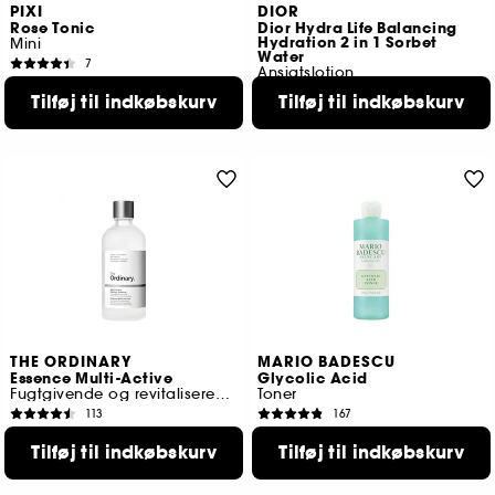
PIXI
DIOR
Rose Tonic
Dior Hydra Life Balancing
Hydration 2 in 1 Sorbet
Mini
Water
7
Ansigtslotion
89,00 KR
17
Tilføj til indkøbskurv
Tilføj til indkøbskurv
309,00 KR
Laveste pris : 109,00 KR
THE ORDINARY
MARIO BADESCU
Essence Multi-Active
Glycolic Acid
Fugtgivende og revitaliserende essens
Toner
113
167
115,00 KR
169,00 KR
Tilføj til indkøbskurv
Tilføj til indkøbskurv