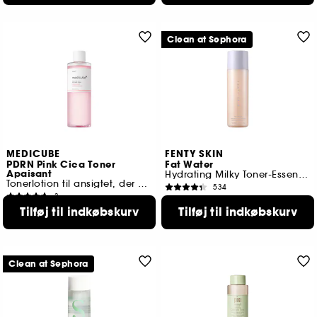
Clean at Sephora
MEDICUBE
FENTY SKIN
PDRN Pink Cica Toner
Fat Water
Apaisant
Hydrating Milky Toner-Essence
Tonerlotion til ansigtet, der giver glød
534
3
289,00 KR
169,00 KR
Tilføj til indkøbskurv
Tilføj til indkøbskurv
Clean at Sephora