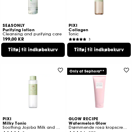
SEASONLY
PIXI
Purifying lotion
Collagen
Cleansing and purifying care
Tonic
199,00 KR
3
199,00 KR
Tilføj til indkøbskurv
Tilføj til indkøbskurv
Only at Sephora**
PIXI
GLOW RECIPE
Milky Tonic
Watermelon Glow
Soothing Jojoba Milk and Oatmeal Toner
Drømmende rosa kropscreme