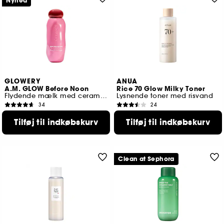
Nyhed
GLOWERY
ANUA
A.M. GLOW Before Noon
Rice 70 Glow Milky Toner
Flydende mælk med ceramider, der booster gløden
Lysnende toner med risvand
34
24
289,00 KR
169,00 KR
Tilføj til indkøbskurv
Tilføj til indkøbskurv
Clean at Sephora