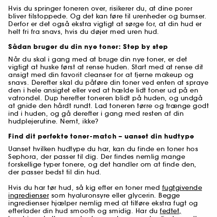
Hvis du springer toneren over, risikerer du, at dine porer
bliver tilstoppede. Og det kan føre til urenheder og bumser.
Derfor er det også ekstra vigtigt at sørge for, at din hud er
helt fri fra snavs, hvis du døjer med uren hud.
Sådan bruger du din nye toner: Step by step
Når du skal i gang med at bruge din nye toner, er det
vigtigt at huske først at rense huden. Start med at rense dit
ansigt med din favorit cleanser for at fjerne makeup og
snavs. Derefter skal du påføre din toner ved enten at spraye
den i hele ansigtet eller ved at hælde lidt toner ud på en
vatrondel. Dup herefter toneren blidt på huden, og undgå
at gnide den hårdt rundt. Lad toneren tørre og trænge godt
ind i huden, og gå derefter i gang med resten af din
hudplejerutine. Nemt, ikke?
Find dit perfekte toner-match – uanset din hudtype
Uanset hvilken hudtype du har, kan du finde en toner hos
Sephora, der passer til dig. Der findes nemlig mange
forskellige typer tonere, og det handler om at finde den,
der passer bedst til din hud.
Hvis du har tør hud, så kig efter en toner med
fugtgivende
ingredienser
som hyaluronsyre eller glycerin. Begge
ingredienser hjælper nemlig med at tilføre ekstra fugt og
efterlader din hud smooth og smidig. Har du
fedtet,