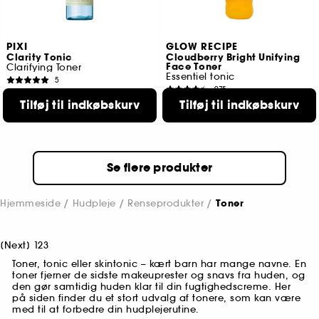
PIXI
GLOW RECIPE
Clarity Tonic
Cloudberry Bright Unifying
Face Toner
Clarifying Toner
Essentiel tonic
5
975
89,00 KR
125,00 KR
Tilføj til indkøbskurv
Tilføj til indkøbskurv
Fra:
Laveste pris :
109,00 KR
2 størrelser tilgængelige
Se flere produkter
Hjemmeside
Hudpleje
Renseprodukter
Toner
[
Next
]
1
2
3
Toner, tonic eller skintonic – kært barn har mange navne. En
toner fjerner de sidste makeuprester og snavs fra huden, og
den gør samtidig huden klar til din fugtighedscreme. Her
på siden finder du et stort udvalg af tonere, som kan være
med til at forbedre din hudplejerutine.