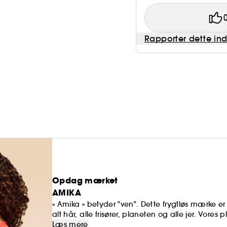
Rapporter dette in
Opdag mærket
AMIKA
« Amika » betyder "ven". Dette frygtløs mærke er 
alt hår, alle frisører, planeten og alle jer. Vores p
formuleret med vores berusende duft og vores su
Læs mere