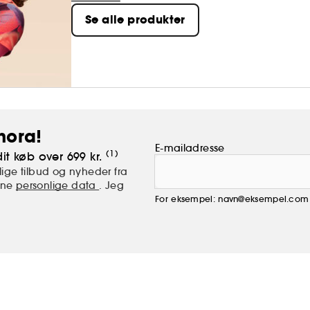
af de rigeste vegetabilske kilder til omegaer p
Se alle produkter
hår. Med 11 serier, der passer til enhver tekstur,
hora!
E-mailadresse
(1)
it køb over 699 kr.
ige tilbud og nyheder fra
mine
personlige data
. Jeg
For eksempel: navn@eksempel.com