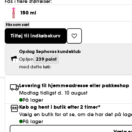
Fås i flere størrelser:
150 ml
Fås som sæt
Tilføj til indkøbskurv
Opdag Sephoras kundeklub
239 point
Optjen
med dette køb
Levering til hjemmeadresse eller pakkeshop
Modtag tidligst d. 10 august
På lager
Køb og hent i butik efter 2 timer*
Vælg en butik for at se, om de har det på lag
På lager
Vælg e