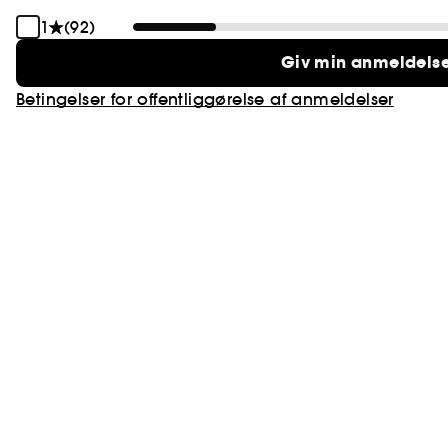
1
(92)
Giv min anmeldels
Betingelser for offentliggørelse af anmeldelser