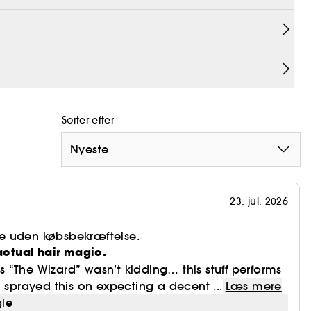
Sorter efter
hydfrigørende midler. Indeholder ikke phthalater,
 oxybenzone, tjære, hydroquinon, sulfater, SLS og
Nyeste
holder mindre end én procent syntetiske duftstoffer.
ig emballage.
23. jul. 2026
e uden købsbekræftelse.
 actual hair magic.
“The Wizard” wasn’t kidding… this stuff performs
I sprayed this on expecting a decent ...
Læs mere
le