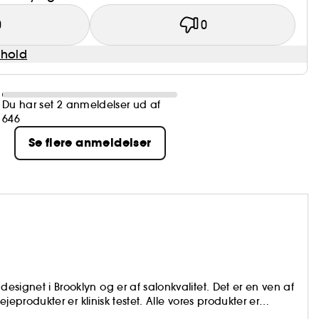
0
0
dhold
Du har set 2 anmeldelser ud af
646
Se flere anmeldelser
designet i Brooklyn og er af salonkvalitet. Det er en ven af
lejeprodukter er klinisk testet. Alle vores produkter er
perfrugt: havtorn. Dette kraftfulde bær er kendt som en