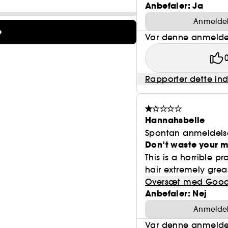
Anbefaler: Ja
Anmeldels
e
Var denne anmeldel
Rapporter dette in
Hannahsbelle
Spontan anmeldels
Don’t waste your 
This is a horrible p
hair extremely grea
Oversæt med Goog
Anbefaler: Nej
Anmeldels
Var denne anmeldel