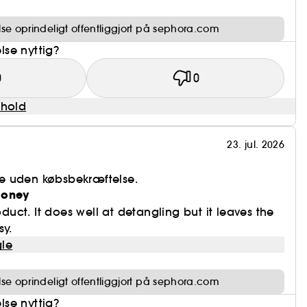
e oprindeligt offentliggjort på sephora.com
se nyttig?
0
0
dhold
23. jul. 2026
e uden købsbekræftelse.
money
roduct. It does well at detangling but it leaves the
sy.
le
e oprindeligt offentliggjort på sephora.com
se nyttig?