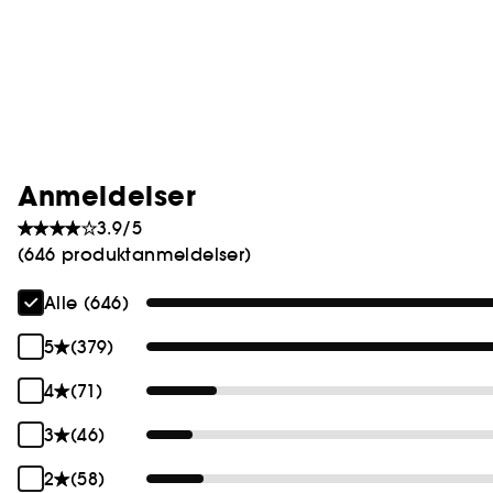
Anmeldelser
3.9/5
(646 produktanmeldelser)
Alle (646)
5
(379)
4
(71)
3
(46)
2
(58)