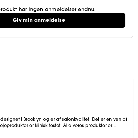
produkt har ingen anmeldelser endnu.
Giv min anmeldelse
varme for at indkapsle fugten
de resultater
designet i Brooklyn og er af salonkvalitet. Det er en ven af
lejeprodukter er klinisk testet. Alle vores produkter er
perfrugt: havtorn. Dette kraftfulde bær er kendt som en
å planeten og giver næring til din hud, hovedbund og dit