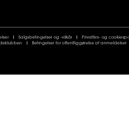
elser
Salgsbetingelser og -vilkår
Privatlivs- og cookiespol
undeklubben
Betingelser for offentliggørelse af anmeldelser