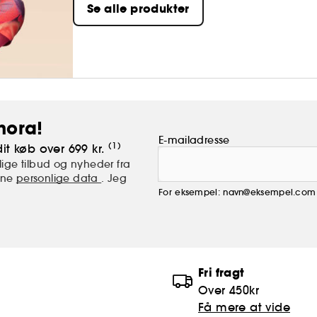
Se alle produkter
hår. Med 11 serier, der passer til enhver tekstur,
hora!
E-mailadresse
(1)
it køb over 699 kr.
ige tilbud og nyheder fra
mine
personlige data
. Jeg
For eksempel: navn@eksempel.com
Fri fragt
Over 450kr
Få mere at vide