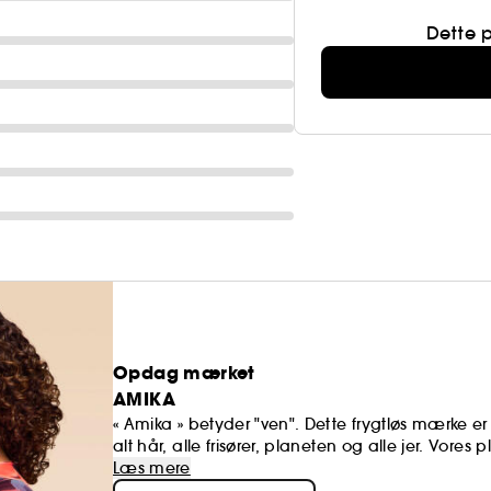
Dette 
Dens fordele:
- Den keramiske cylinder udsender en fjern infrarød 
- Den negative iongenerator giver glatte og skinnen
- Den glatter og styler alle hårtyper og -strukturer
Opdag mærket
AMIKA
« Amika » betyder "ven". Dette frygtløs mærke er 
alt hår, alle frisører, planeten og alle jer. Vores p
formuleret med vores berusende duft og vores su
Læs mere
af de rigeste vegetabilske kilder til omegaer p