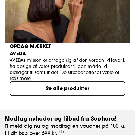
OPDAG MÆRKET
AVEDA
AVEDAs misson er at tage sig af den verden, vi lever i,
fra design af vores produkter til den måde, vi
bidrager til samfundet. De stræber efter at være et
eksempel på bevarelsen af miljøet, ikke kun i
Læs mere
skønhedens verden, men i hele verden.
Se alle produkter
Modtag nyheder og tilbud fra Sephora!
Tilmeld dig nu og modtag en voucher på 100 kr.
(1)
til dit køb over 699 kr.