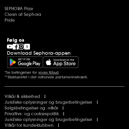
SEPHORA Prize
Clean at Sephora
Pride
Følg os
Download Sephora-appen
*Se betingelser for
vores tilbud
Yderligere bemærkninger
**Eksklusivitet i det nationale parfumerinetværk.
Vilkår & sikkerhed
Juridiske oplysninger og brugerbetingelser
Salgsbetingelser og -vilkår
Privatlivs- og cookiespolitik
Juridiske oplysninger og brugerbetingelser
Vilkår for kundeklubben