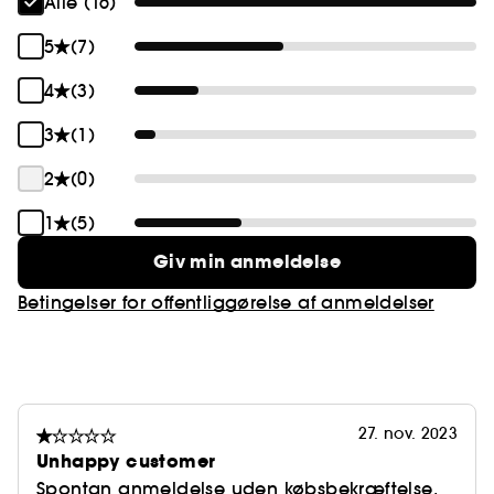
Alle (16)
5
(7)
4
(3)
3
(1)
2
(0)
1
(5)
Giv min anmeldelse
Betingelser for offentliggørelse af anmeldelser
27. nov. 2023
Unhappy customer
Spontan anmeldelse uden købsbekræftelse.