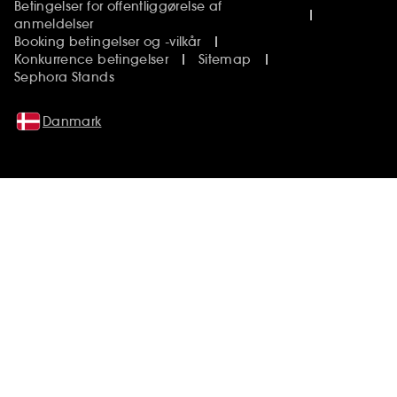
Betingelser for offentliggørelse af
anmeldelser
Booking betingelser og -vilkår
Konkurrence betingelser
Sitemap
Sephora Stands
Danmark