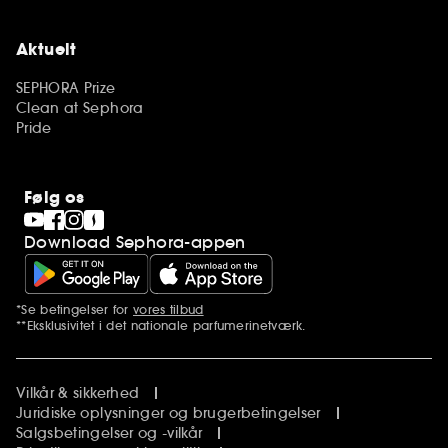
Aktuelt
SEPHORA Prize
Clean at Sephora
Pride
Følg os
Download Sephora-appen
*Se betingelser for
vores tilbud
Yderligere bemærkninger
**Eksklusivitet i det nationale parfumerinetværk.
Vilkår & sikkerhed
Juridiske oplysninger og brugerbetingelser
Salgsbetingelser og -vilkår