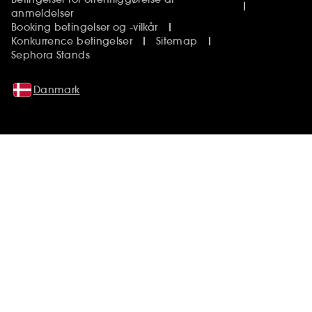
anmeldelser
Booking betingelser og -vilkår
Konkurrence betingelser
Sitemap
Sephora Stands
Danmark