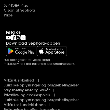
SEPHORA Prize
Clean at Sephora
Pride
Følg os
Download Sephora-appen
*Se betingelser for
vores tilbud
Yderligere bemærkninger
**Eksklusivitet i det nationale parfumerinetværk.
Vilkår & sikkerhed
Juridiske oplysninger og brugerbetingelser
Salgsbetingelser og -vilkår
Privatlivs- og cookiespolitik
Juridiske oplysninger og brugerbetingelser
Vilkår for kundeklubben
Betingelser for offentliggørelse af