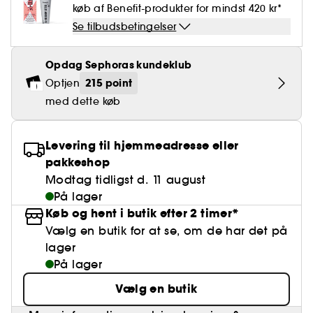
Falske øjenvipper
Blyantspidsere
Clean hudpleje
BB- & CC-cream
køb af Benefit-produkter for mindst 420 kr*
Rødme
Parfumer under 400 kr.
High-Performance Hårpleje
Powdery
Krølle & Bølgedefinition
Personal Care
Se alt
Makeup-trends
Hovedbundsscrub
Se tilbudsbetingelser
Neglefil & negleklippere
Clean parfume
Paletter
Dækning
Fragrance Layering
Hair Styling
Water
Hydrering
Best Skin Ever Shade Finder
Skincare meets Makeup
Se alt
Opdag Sephoras kundeklub
Blotting Paper
Clean hårpleje
Porer
Sæsonens dufte
Haircare Guide
Musk
Solbeskyttelse
Cream Lip Stain Shade Finder
Skin Longevity
215 point
Optjen
Make it last
med dette køb
Parfume Highlights
Hårpleje under 250 kr
Glatning
Self-Care Moment
Skincare meets Makeup
Dufte fortæller historier
Haircare Finder
Farvet hår
Affordable Skincare
Levering til hjemmeadresse eller
Makeup Routine
pakkeshop
Wonder Treatment
Do you speak Skincare
Modtag tidligst d. 11 august
Find your favourite finish
På lager
Dear skin, I love you
Køb og hent i butik efter 2 timer*
Instant Lip Love
Vælg en butik for at se, om de har det på
Feel good makeup
lager
På lager
Vælg en butik