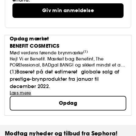
Giv min anmeldelse
Opdag mærket
BENEFIT COSMETICS
(1)
Mød verdens førende brynmærke
Hej! Vi er Benefit. Mærket bag Benetint, The
POREfessional, BADgal BANG! og sikkert mindst et af
brynprodukterne i din taske.
(1)Baseret på det estimeret globale salg af
Vi mener, at skønhed skal løfte os op og få os til at
prestige-brynprodukter fra januar til
føle os godt tilpas. For at føle sig godt tilpas er et
december 2022.
godt look et godt udgangspunkt.
Læs mere
Opdag
Modtag nyheder og tilbud fra Sephora!