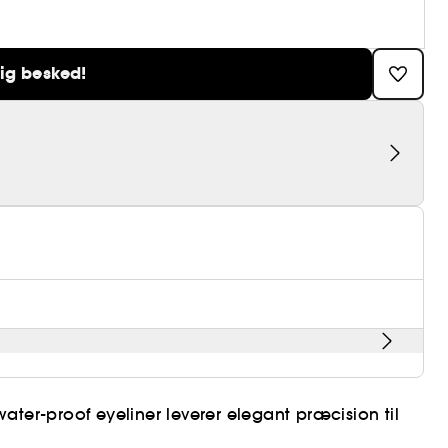
ig besked!
ater-proof eyeliner leverer elegant præcision til