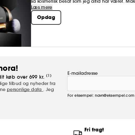
så kosmetisk besat som jeg altid har været. M
Makeup er vigtig. Mantra-esque, tre ord har gent
Læs mere
Besættelse. Inspiration. Afhængighed.
Opdag
hora!
E-mailadresse
(1)
it køb over 699 kr.
ige tilbud og nyheder fra
mine
personlige data
. Jeg
For eksempel: navn@eksempel.com
Fri fragt