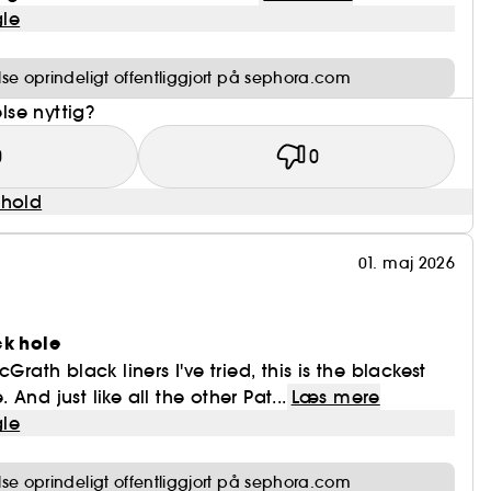
le
e oprindeligt offentliggjort på sephora.com
se nyttig?
0
0
dhold
01. maj 2026
ck hole
Grath black liners I've tried, this is the blackest
And just like all the other Pat...
Læs mere
le
e oprindeligt offentliggjort på sephora.com