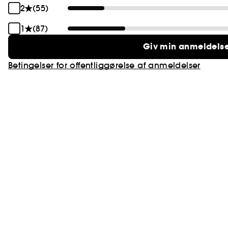
2
(55)
1
(87)
Giv min anmeldels
Betingelser for offentliggørelse af anmeldelser