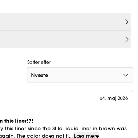
g er helt smudgeproof.
t og tilbyder en jævn, legende påførsel uden at
 Den bløde, tynde Flexi-Art-tip giver en unik bøjning
du kan skabe elegante konturer, en ultrafin
Sorter efter
Nyeste
04. maj 2026
 this liner!?!
y this liner since the Stila liquid liner in brown was
again. The color does not fl...
Læs mere