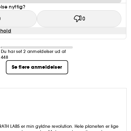
se nyttig?
0
0
dhold
Du har set 2 anmeldelser ud af
448
Se flere anmeldelser
TH LABS er min gyldne revolution. Hele planeten er lige