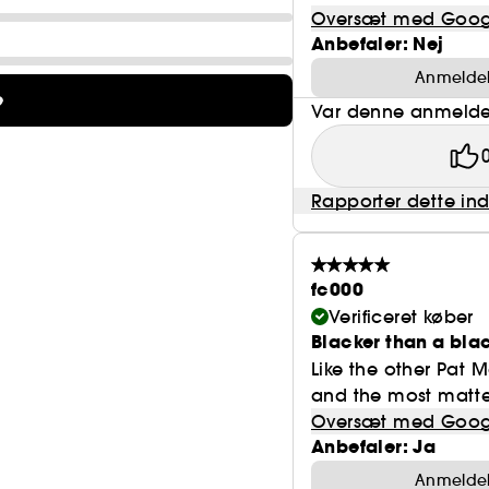
Oversæt med Goog
Anbefaler: Nej
Anmeldels
e
Var denne anmeldel
Rapporter dette in
fc000
Verificeret køber
Blacker than a bla
Like the other Pat Mc
and the most matte. 
Oversæt med Goog
Anbefaler: Ja
Anmeldels