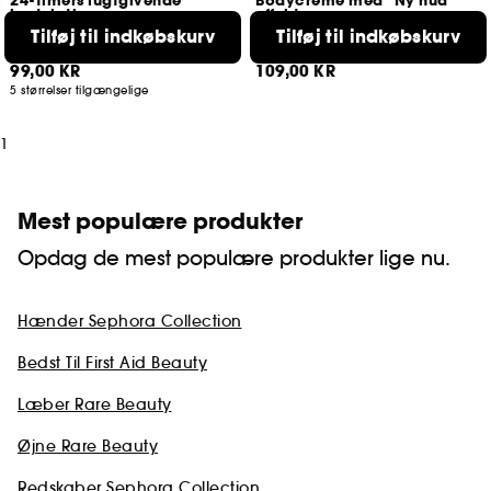
24-timers fugtgivende
Bodycreme med "Ny hud"
bodylotion
effekt
nærende og glattende
Fugtning i 12 timer
Tilføj til indkøbskurv
Tilføj til indkøbskurv
16
128
99,00 KR
109,00 KR
5 størrelser tilgængelige
1
Mest populære produkter
Opdag de mest populære produkter lige nu.
Hænder Sephora Collection
Bedst Til First Aid Beauty
Læber Rare Beauty
Øjne Rare Beauty
Redskaber Sephora Collection