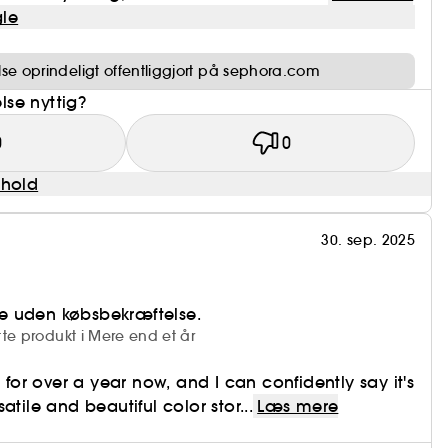
le
e oprindeligt offentliggjort på sephora.com
se nyttig?
0
0
dhold
30. sep. 2025
e uden købsbekræftelse.
te produkt i Mere end et år
e for over a year now, and I can confidently say it's
atile and beautiful color stor...
Læs mere