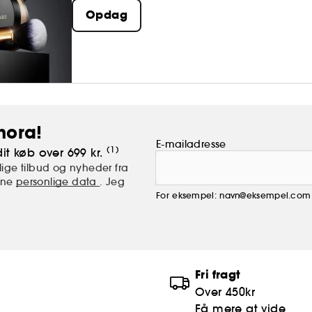
Besættelse. Inspiration. Afhængighed.
Opdag
hora!
E-mailadresse
(1)
it køb over 699 kr.
ige tilbud og nyheder fra
mine
personlige data
. Jeg
For eksempel: navn@eksempel.com
Fri fragt
Over 450kr
Få mere at vide