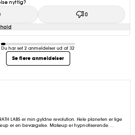
se nyttig?
0
0
dhold
Du har set 2 anmeldelser ud af 32
Se flere anmeldelser
TH LABS er min gyldne revolution. Hele planeten er lige
akeup er en bevægelse. Makeup er hypnotiserende.
aget igen og igen i mit sind lige siden jeg var ung.