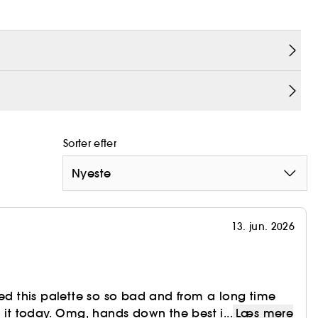
de nuancer, der er designet til at forme, oplyse
nishes, der glider perfekt på henover øjnene. De
rbejde med, og giver en flerdimensionel glans og
Sorter efter
Nyeste
13. jun. 2026
ted this palette so so bad and from a long time
d it today. Omg, hands down the best i...
Læs mere