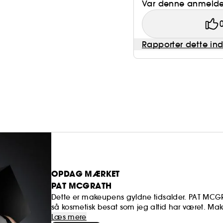
Var denne anmeldel
Rapporter dette in
OPDAG MÆRKET
PAT MCGRATH
Dette er makeupens gyldne tidsalder. PAT MCGRA
så kosmetisk besat som jeg altid har været. M
Makeup er vigtig. Mantra-esque, tre ord har gent
Læs mere