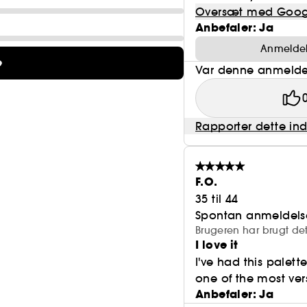
Oversæt med Goog
Anbefaler: Ja
Anmeldels
e
Var denne anmeldel
Rapporter dette in
F.O.
35 til 44
Spontan anmeldels
Brugeren har brugt det
I love it
I've had this palett
one of the most vers
Anbefaler: Ja