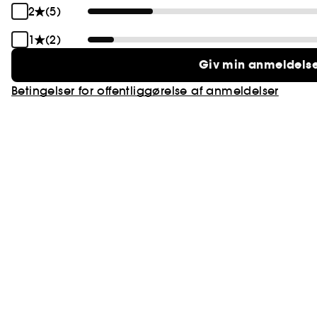
2
(5)
1
(2)
Giv min anmeldels
Betingelser for offentliggørelse af anmeldelser