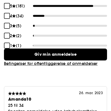
5
(181)
4
(34)
3
(5)
2
(2)
1
(1)
Giv min anmeldelse
Betingelser for offentliggørelse af anmeldelser
26. mar. 2023
Amanda10
25 til 34