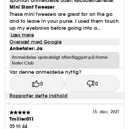
Spontan anmeldelse uden købsbekræftelse.
Mini Slant Tweezer
These mini tweezers are great for on the go
and to leave in your purse. I used them touch
up my eyebrows before going into a...
Læs mere
Oversæt med Google
Anbefaler: Ja
Anmeldelse oprindeligt offentliggjort på Home
Tester Club
Var denne anmeldelse nyttig?
0
0
Rapporter dette indhold
15. dec. 2021
Tmiller011
35 til 44