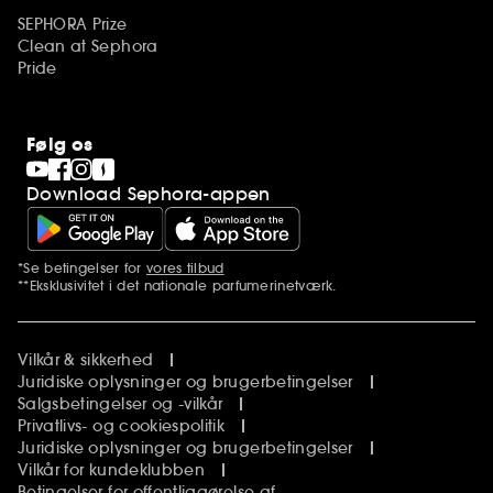
SEPHORA Prize
Clean at Sephora
Pride
Følg os
Download Sephora-appen
*Se betingelser for
vores tilbud
Yderligere bemærkninger
**Eksklusivitet i det nationale parfumerinetværk.
Vilkår & sikkerhed
Juridiske oplysninger og brugerbetingelser
Salgsbetingelser og -vilkår
Privatlivs- og cookiespolitik
Juridiske oplysninger og brugerbetingelser
Vilkår for kundeklubben
Betingelser for offentliggørelse af