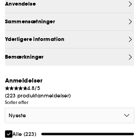
værktøj med perfekt tilpassede, håndslebne
Anvendelse
spidser til præcist stylede wow-bryn. Håndslebne
og 25-graders skrå pincetspidser lukker jævnt og
Sammensætninger
fast for at fjerne hår ved roden.
Yderligere information
Bemærkninger
Anmeldelser
4.8/5
(223 produktanmeldelser)
Sorter efter
Nyeste
Alle (223)