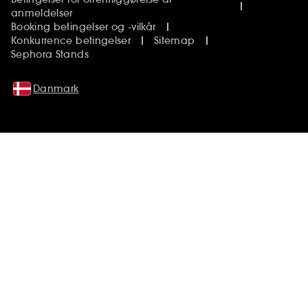
anmeldelser
Booking betingelser og -vilkår
Konkurrence betingelser
Sitemap
Sephora Stands
Danmark