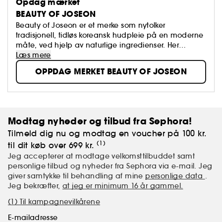
Opdag mærket
BEAUTY OF JOSEON
Beauty of Joseon er et merke som nytolker
tradisjonell, tidløs koreansk hudpleie på en moderne
måte, ved hjelp av naturlige ingredienser. Her
kombineres Hanbang (tradisjonell koreansk
Læs mere
plantebasert medisin) med effektive, trendy
OPPDAG MERKET BEAUTY OF JOSEON
ingredienser for å skape produkter som forbedrer
huden og gjør den sunnere og mer strålende.
Modtag nyheder og tilbud fra Sephora!
Tilmeld dig nu og modtag en voucher på 100 kr.
(1)
til dit køb over 699 kr.
Jeg accepterer at modtage velkomsttilbuddet samt
personlige tilbud og nyheder fra Sephora via e-mail. Jeg
giver samtykke til behandling af mine
personlige data
.
Jeg bekræfter,
at jeg er minimum 16 år gammel.
(1) Til kampagnevilkårene
E-mailadresse