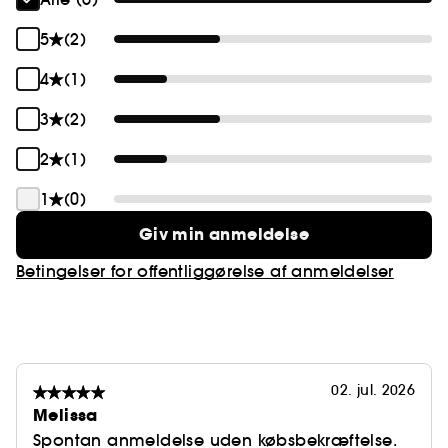
5
(2)
4
(1)
3
(2)
2
(1)
1
(0)
Giv min anmeldelse
Betingelser for offentliggørelse af anmeldelser
02. jul. 2026
Melissa
Spontan anmeldelse uden købsbekræftelse.