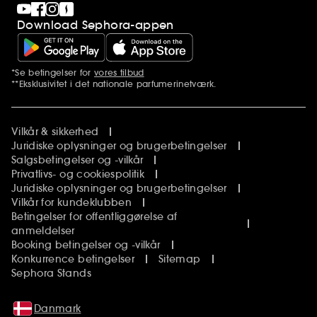
Download Sephora-appen
*Se betingelser for
vores tilbud
Yderligere bemærkninger
**Eksklusivitet i det nationale parfumerinetværk.
Vilkår & sikkerhed
Juridiske oplysninger og brugerbetingelser
Salgsbetingelser og -vilkår
Privatlivs- og cookiespolitik
Juridiske oplysninger og brugerbetingelser
Vilkår for kundeklubben
Betingelser for offentliggørelse af
anmeldelser
Booking betingelser og -vilkår
Konkurrence betingelser
Sitemap
Sephora Stands
Danmark