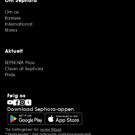
Om Sephora
Om os
Karriere
International
Stores
Aktuelt
SEPHORA Prize
Clean at Sephora
Pride
Følg os
Download Sephora-appen
*Se betingelser for
vores tilbud
Yderligere bemærkninger
**Eksklusivitet i det nationale parfumerinetværk.