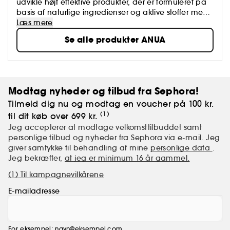
udvikle højt effektive produkter, der er formuleret på
basis af naturlige ingredienser og aktive stoffer med
høj ydeevne. Vores mission er at behandle
Læs mere
hudproblemer med milde, men effektive formler. Vi
Se alle produkter ANUA
lytter til vores forbrugere og udvikler produkter, der er
målrettet hudens behov, med formler, der er både
enkle og yderst effektive.
Modtag nyheder og tilbud fra Sephora!
Tilmeld dig nu og modtag en voucher på 100 kr.
(1)
til dit køb over 699 kr.
Jeg accepterer at modtage velkomsttilbuddet samt
personlige tilbud og nyheder fra Sephora via e-mail. Jeg
giver samtykke til behandling af mine
personlige data
.
Jeg bekræfter,
at jeg er minimum 16 år gammel.
(1) Til kampagnevilkårene
E-mailadresse
For eksempel: navn@eksempel.com