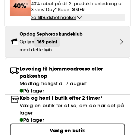
Falske øjenvipper
Blyantspidsere
Clean hudpleje
BB- & CC-cream
40% rabat på dit 2. produkt i anledning af
Rødme
Parfumer under 400 kr.
High-Performance Hårpleje
Powdery
Krølle & Bølgedefinition
Personal Care
Se alt
Sisters' Day* Kode: SISTER
Makeup-trends
Hovedbundsscrub
Neglefil & negleklippere
Clean parfume
Paletter
Dækning
Se tilbudsbetingelser
Fragrance Layering
Hair Styling
Water
Hydrering
Best Skin Ever Shade Finder
Skincare meets Makeup
Se alt
Blotting Paper
Clean hårpleje
Porer
Sæsonens dufte
Haircare Guide
Opdag Sephoras kundeklub
Musk
Solbeskyttelse
Cream Lip Stain Shade Finder
Skin Longevity
Make it last
169 point
Optjen
Parfume Highlights
Hårpleje under 250 kr
Glatning
Self-Care Moment
med dette køb
Skincare meets Makeup
Dufte fortæller historier
Haircare Finder
Farvet hår
Affordable Skincare
Makeup Routine
Levering til hjemmeadresse eller
Wonder Treatment
Do you speak Skincare
pakkeshop
Find your favourite finish
Modtag tidligst d. 7 august
Dear skin, I love you
På lager
Instant Lip Love
Køb og hent i butik efter 2 timer*
Vælg en butik for at se, om de har det på
Feel good makeup
lager
På lager
Vælg en butik