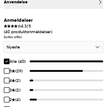
Denne pensel har et fladt, blødt hoved til
Anvendelse
målrettet påføring af formler og cremede
øjenskygger. De bløde børstehår på den anden
side er perfekte til at blende, fastgøre og sprede
Anmeldelser
ud. Alle Makeup By-pensler er lavet af en
4.3/5
specialfremstillet blanding af syntetiske og
(40 produktanmeldelser)
veganske fibre og har 100 % FSC-certificeret skaft i
Sorter efter
birketræ.
Nyeste
Produktinformation: Dette produkt er ikke testet
på dyr.
Alle (40)
5
(29)
4
(2)
3
(2)
2
(4)