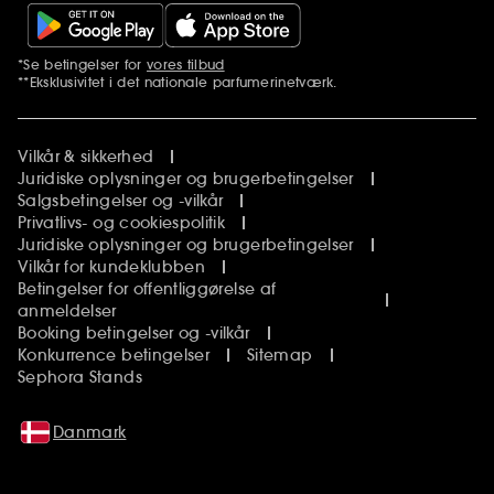
*Se betingelser for
vores tilbud
Yderligere bemærkninger
**Eksklusivitet i det nationale parfumerinetværk.
Vilkår & sikkerhed
Juridiske oplysninger og brugerbetingelser
Salgsbetingelser og -vilkår
Privatlivs- og cookiespolitik
Juridiske oplysninger og brugerbetingelser
Vilkår for kundeklubben
Betingelser for offentliggørelse af
anmeldelser
Booking betingelser og -vilkår
Konkurrence betingelser
Sitemap
Sephora Stands
Danmark