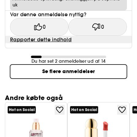
uk
Var denne anmeldelse nyttig?
0
0
Rapporter dette indhold
Du har set 2 anmeldelser ud af 14
Se flere anmeldelser
Andre købte også
Hot on Social
Hot on Social
H