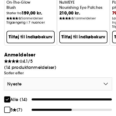
On-The-Glow
NutrifEYE
Pi
Blush
Nourishing Eye Patches
pH
159,00 kr.
210,00 kr.
7
Starter fra
5
anmeldelser
1
anmeldelser
La
Tilgængelig i 7 nuancer
In
Ti
Tilføj til indkøbskurv
Tilføj til indkøbskurv
Anmeldelser
4.1/5
(14 produktanmeldelser)
Sorter efter
Nyeste
Alle (14)
5
(7)