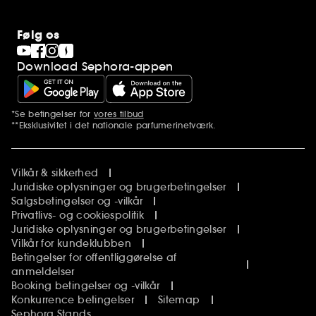
Følg os
Download Sephora-appen
*Se betingelser for
vores tilbud
Yderligere bemærkninger
**Eksklusivitet i det nationale parfumerinetværk.
Vilkår & sikkerhed
Juridiske oplysninger og brugerbetingelser
Salgsbetingelser og -vilkår
Privatlivs- og cookiespolitik
Juridiske oplysninger og brugerbetingelser
Vilkår for kundeklubben
Betingelser for offentliggørelse af
anmeldelser
Booking betingelser og -vilkår
Konkurrence betingelser
Sitemap
Sephora Stands