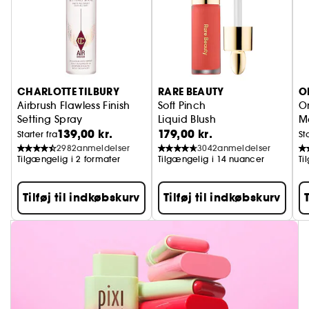
CHARLOTTE TILBURY
RARE BEAUTY
O
Airbrush Flawless Finish
Soft Pinch
On
Setting Spray
Liquid Blush
M
139,00 kr.
179,00 kr.
Fikseringsspray til makeup
Starter fra
St
2982
anmeldelser
3042
anmeldelser
Tilgængelig i 2 formater
Tilgængelig i 14 nuancer
Ti
Tilføj til indkøbskurv
Tilføj til indkøbskurv