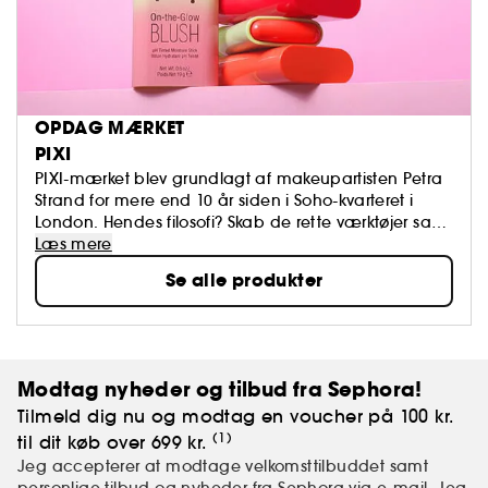
OPDAG MÆRKET
PIXI
PIXI-mærket blev grundlagt af makeupartisten Petra
Strand for mere end 10 år siden i Soho-kvarteret i
London. Hendes filosofi? Skab de rette værktøjer samt
den optimale hudpleje, der giver dig en strålende
Læs mere
teint, så du ikke får brug for mængder af makeup -
Se alle produkter
lidt ligesom hvis du havde fået en god nattesøvn.
Designeren er en moderne kvinde, der brænder for
hudpleje. Hendes udgangspunkt er, at formler med
ingredienser af naturlig oprindelse er nemmere at
anvende, ligesom de kan genskabe hudens
Modtag nyheder og tilbud fra Sephora!
udstråling til fulde.
Tilmeld dig nu og modtag en voucher på 100 kr.
(1)
til dit køb over 699 kr.
Jeg accepterer at modtage velkomsttilbuddet samt
personlige tilbud og nyheder fra Sephora via e-mail. Jeg