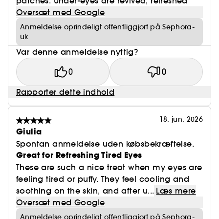
patches. Under-eyes are revived, refreshed
Oversæt med Google
Anmeldelse oprindeligt offentliggjort på Sephora-
uk
Var denne anmeldelse nyttig?
0
0
Rapporter dette indhold
18. jun. 2026
Giulia
Spontan anmeldelse uden købsbekræftelse.
Great for Refreshing Tired Eyes
These are such a nice treat when my eyes are
feeling tired or puffy. They feel cooling and
soothing on the skin, and after u...
Læs mere
Oversæt med Google
Anmeldelse oprindeligt offentliggjort på Sephora-