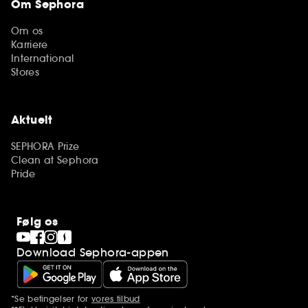
Om Sephora
Om os
Karriere
International
Stores
Aktuelt
SEPHORA Prize
Clean at Sephora
Pride
Følg os
Download Sephora-appen
*Se betingelser for
vores tilbud
Yderligere bemærkninger