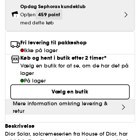
Falske øjenvipper
Blyantspidsere
Clean hudpleje
BB- & CC-cream
Rødme
Parfumer under 400 kr.
High-Performance Hårpleje
Opdag Sephoras kundeklub
Powdery
Krølle & Bølgedefinition
Personal Care
Se alt
Makeup-trends
Hovedbundsscrub
459 point
Optjen
Neglefil & negleklippere
Clean parfume
Paletter
Dækning
Fragrance Layering
Hair Styling
Water
Hydrering
Best Skin Ever Shade Finder
med dette køb
Skincare meets Makeup
Se alt
Blotting Paper
Clean hårpleje
Porer
Sæsonens dufte
Haircare Guide
Musk
Solbeskyttelse
Cream Lip Stain Shade Finder
Skin Longevity
Make it last
Fri levering til pakkeshop
Parfume Highlights
Hårpleje under 250 kr
Glatning
Ikke på lager
Self-Care Moment
Skincare meets Makeup
Køb og hent i butik efter 2 timer*
Dufte fortæller historier
Haircare Finder
Farvet hår
Affordable Skincare
Vælg en butik for at se, om de har det på
Makeup Routine
lager
Wonder Treatment
Do you speak Skincare
På lager
Find your favourite finish
Vælg en butik
Dear skin, I love you
Instant Lip Love
Mere information omkring levering &
Feel good makeup
retur
Beskrivelse
Dior Solar, solcremeserien fra House of Dior, har