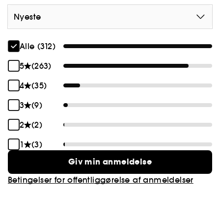
Nyeste
Alle (312)
5
(263)
4
(35)
3
(9)
2
(2)
1
(3)
Giv min anmeldelse
Betingelser for offentliggørelse af anmeldelser