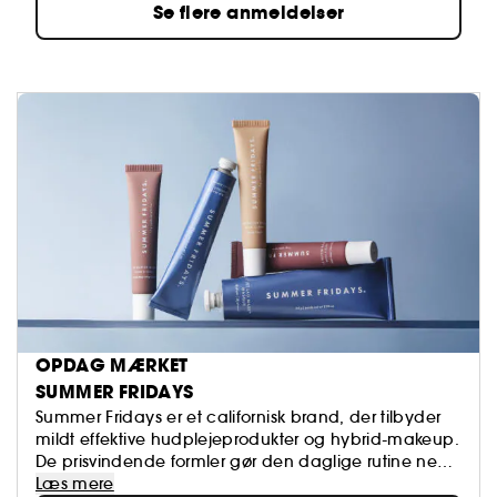
Se flere anmeldelser
OPDAG MÆRKET
SUMMER FRIDAYS
Summer Fridays er et californisk brand, der tilbyder
mildt effektive hudplejeprodukter og hybrid-makeup.
De prisvindende formler gør den daglige rutine nem
og giver huden en strålende glød, så hver dag kan
Læs mere