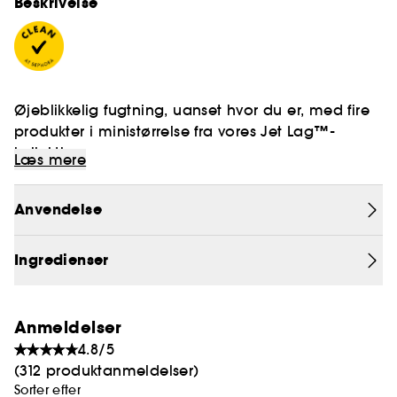
Beskrivelse
Øjeblikkelig fugtning, uanset hvor du er, med fire
produkter i ministørrelse fra vores Jet Lag™-
kollektion.
Læs mere
For at opdage vores Clean at Sephora politikker,
Anvendelse
klik på
her
Ingredienser
Anmeldelser
4.8/5
(312 produktanmeldelser)
Sorter efter