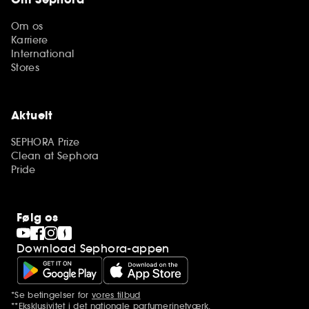
Om os
Karriere
International
Stores
Aktuelt
SEPHORA Prize
Clean at Sephora
Pride
Følg os
Download Sephora-appen
*Se betingelser for
vores tilbud
Yderligere bemærkninger
**Eksklusivitet i det nationale parfumerinetværk.