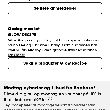
115
Se flere anmeldelser
Opdag mærket
GLOW RECIPE
Glow Recipe er grundlagt af hudplejespecialisterne
Sarah Lee og Christine Chang (som tilsammen har
over 20 års erfaring i den globale skønhedsbranche)
og bygger på en passion og et engagement for at
Læs mere
afmystificere opskriften på den sundeste hud.
Se alle produkter Glow Recipe
Brandet parrer antioxidantrige frugter med blide,
men kraftfulde aktiver for at skabe en hudpleje, der
redder vores huds evigt skiftende behov. Desuden
omfavner Glow Recipe, hvad ægte hud er. Tænk:
frugt, klinisk effektive formler og glødende resultater.
Modtag nyheder og tilbud fra Sephora!
Tilmeld dig nu og modtag en voucher på 100 kr.
(1)
til dit køb over 699 kr.
Jeg accepterer at modtage velkomsttilbuddet samt