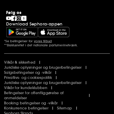
Følg os
Download Sephora-appen
*Se betingelser for
vores tilbud
Yderligere bemærkninger
**Eksklusivitet i det nationale parfumerinetværk.
Vilkår & sikkerhed
Juridiske oplysninger og brugerbetingelser
Salgsbetingelser og -vilkår
Privatlivs- og cookiespolitik
Juridiske oplysninger og brugerbetingelser
Vilkår for kundeklubben
Betingelser for offentliggørelse af
anmeldelser
Booking betingelser og -vilkår
Konkurrence betingelser
Sitemap
Sephora Stands