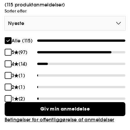
(115 produktanmeldelser)
Sorter efter
Nyeste
Alle (115)
5
(97)
4
(14)
3
(1)
2
(1)
1
(2)
Giv min anmeldelse
Betingelser for offentliggørelse af anmeldelser