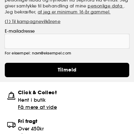
personlige tilbud og nyheder fra Sephora via e-mail. Jeg
giver samtykke til behandling af mine
personlige data
.
Jeg bekræfter,
at jeg er minimum 16 år gammel.
(1) Til kampagnevilkårene
E-mailadresse
For eksempel: navn@eksempel.com
Tilmeld
Click & Collect
Hent i butik
Få mere at vide
Fri fragt
Over 450kr