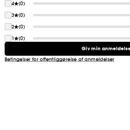
4
(0)
3
(0)
2
(0)
1
(0)
Giv min anmeldels
Betingelser for offentliggørelse af anmeldelser