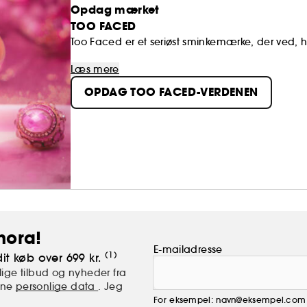
Opdag mærket
TOO FACED
Too Faced er et seriøst sminkemærke, der ved, 
Too Faced tror på makeuppens forvandlende kraft. 
Læs mere
kreativitet og frihed til at drømme større end no
OPDAG TOO FACED-VERDENEN
at skabe revolutionerende og dyrevelfærdsrigt
hora!
E-mailadresse
(1)
it køb over 699 kr.
ige tilbud og nyheder fra
mine
personlige data
. Jeg
For eksempel: navn@eksempel.com