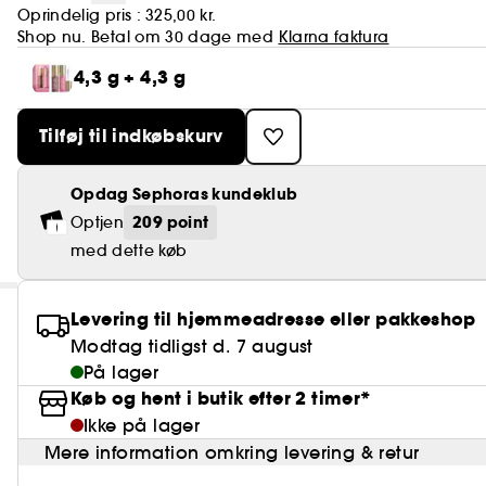
Oprindelig pris :
325,00 kr.
Shop nu. Betal om 30 dage med
Klarna faktura
4,3 g + 4,3 g
Tilføj til indkøbskurv
Opdag Sephoras kundeklub
209 point
Optjen
med dette køb
Levering til hjemmeadresse eller pakkeshop
Modtag tidligst d. 7 august
På lager
Køb og hent i butik efter 2 timer*
Ikke på lager
Mere information omkring levering & retur