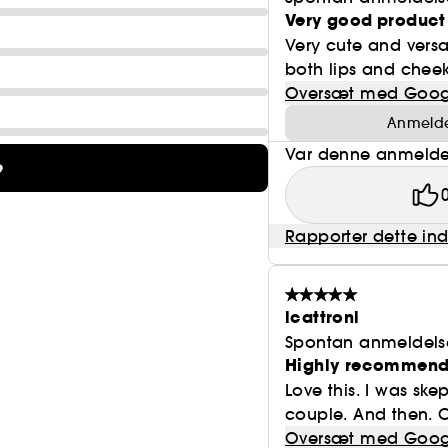
• Løber ikke
Very good product
• Ingen udtværing
Very cute and versa
• Ændrer ikke forundation
both lips and cheeks
• Vegansk & og ikke testet på dyr
Oversæt med Goog
Anmeldel
Var denne anmeldel
e
Rapporter dette in
lcattronl
Spontan anmeldels
Highly recommen
Love this. I was skep
couple. And then. O
Oversæt med Goog