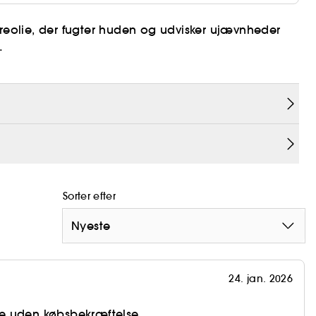
yreolie, der fugter huden og udvisker ujævnheder
eolie, fugter huden og udvisker teksturer for en
iver en skyblød finish, der holder hele dagen og
Sorter efter
Nyeste
24. jan. 2026
e uden købsbekræftelse.