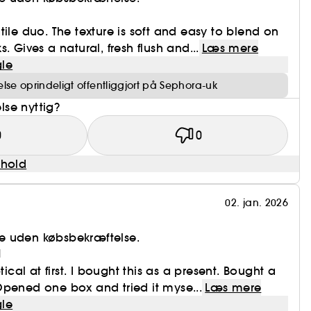
tile duo. The texture is soft and easy to blend on
. Gives a natural, fresh flush and...
Læs mere
le
se oprindeligt offentliggjort på Sephora-uk
se nyttig?
0
0
dhold
02. jan. 2026
e uden købsbekræftelse.
d
tical at first. I bought this as a present. Bought a
pened one box and tried it myse...
Læs mere
le