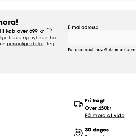
hora!
E-mailadresse
(1)
it køb over 699 kr.
ige tilbud og nyheder fra
mine
personlige data
. Jeg
For eksempel: navn@eksempel.com
Fri fragt
Over 450kr
Få mere at vide
30 dages