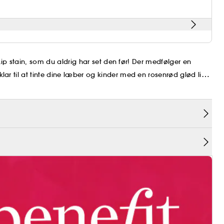
 Lip stain, som du aldrig har set den før! Der medfølger en
ar til at tinte dine læber og kinder med en rosenrød glød lige
 i limited edition
t opnå den rødme og glød man får, når man har