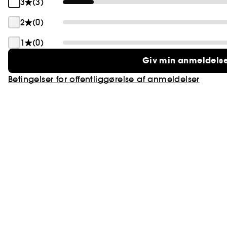
3
(3)
2
(0)
1
(0)
Giv min anmeldels
Betingelser for offentliggørelse af anmeldelser