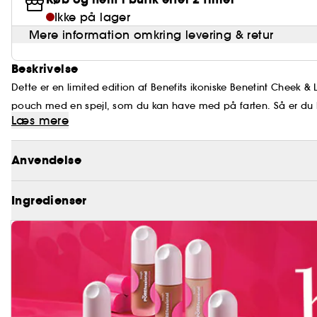
Ikke på lager
Mere information omkring levering & retur
Beskrivelse
Dette er en limited edition af Benefits ikoniske Benetint Cheek &
pouch med en spejl, som du kan have med på farten. Så er du kl
Læs mere
HVAD FØLGER MED?
meget hvor du er.
- Rose-tinted Benetint cheek & lip stain, fuld størrelse
- Pouch med kæderem og spejl
Anvendelse
SKØNHEDSTIPS:
Dup øverst på kinderne og op til tindingerne for a
Ingredienser
brugt hele dagen udenfor i vintervejret.