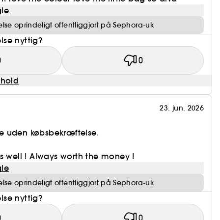
le
se oprindeligt offentliggjort på Sephora-uk
se nyttig?
0
0
dhold
23. jun. 2026
e uden købsbekræftelse.
s well ! Always worth the money !
le
se oprindeligt offentliggjort på Sephora-uk
se nyttig?
0
0