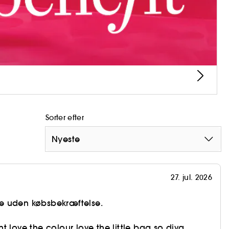
Sorter efter
Nyeste
27. jul. 2026
e uden købsbekræftelse.
t love the colour love the little bag so diva