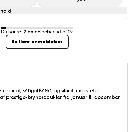
dhold
Du har set 2 anmeldelser ud af 29
Se flere anmeldelser
Efessional, BADgal BANG! og sikkert mindst et af
af prestige-brynprodukter fra januar til december
at føle os godt tilpas. For at føle sig godt tilpas er et godt