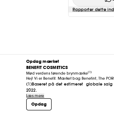
Rapporter dette in
Opdag mærket
BENEFIT COSMETICS
(1)
Mød verdens førende brynmærke
Hej! Vi er Benefit. Mærket bag Benetint, The POR
brynprodukterne i din taske.
(1)Baseret på det estimeret globale salg 
Vi mener, at skønhed skal løfte os op og få os til 
2022.
look et godt udgangspunkt.
Læs mere
Opdag