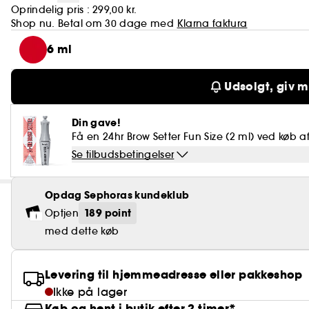
Oprindelig pris :
299,00 kr.
Shop nu. Betal om 30 dage med
Klarna faktura
6 ml
Udsolgt, giv m
Din gave!
Få en 24hr Brow Setter Fun Size (2 ml) ved køb af
Se tilbudsbetingelser
Opdag Sephoras kundeklub
189 point
Optjen
med dette køb
Levering til hjemmeadresse eller pakkeshop
Ikke på lager
Køb og hent i butik efter 2 timer*