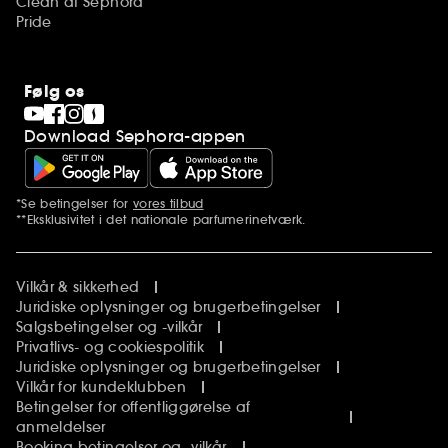
Clean at Sephora
Pride
Følg os
Download Sephora-appen
*Se betingelser for
vores tilbud
Yderligere bemærkninger
**Eksklusivitet i det nationale parfumerinetværk.
Vilkår & sikkerhed
Juridiske oplysninger og brugerbetingelser
Salgsbetingelser og -vilkår
Privatlivs- og cookiespolitik
Juridiske oplysninger og brugerbetingelser
Vilkår for kundeklubben
Betingelser for offentliggørelse af
anmeldelser
Booking betingelser og -vilkår