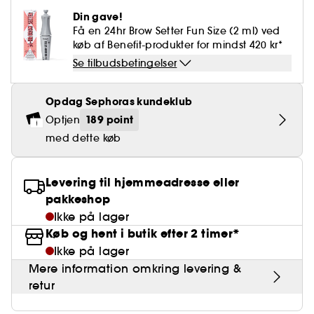
Falske øjenvipper
Blyantspidsere
Clean hudpleje
BB- & CC-cream
Rødme
Parfumer under 400 kr.
High-Performance Hårpleje
Din gave!
Powdery
Krølle & Bølgedefinition
Personal Care
Se alt
Makeup-trends
Hovedbundsscrub
Få en 24hr Brow Setter Fun Size (2 ml) ved
Neglefil & negleklippere
Clean parfume
Paletter
Dækning
Fragrance Layering
Hair Styling
køb af Benefit-produkter for mindst 420 kr*
Water
Hydrering
Best Skin Ever Shade Finder
Skincare meets Makeup
Se alt
Se tilbudsbetingelser
Blotting Paper
Clean hårpleje
Porer
Sæsonens dufte
Haircare Guide
Musk
Solbeskyttelse
Cream Lip Stain Shade Finder
Skin Longevity
Make it last
Opdag Sephoras kundeklub
Parfume Highlights
Hårpleje under 250 kr
Glatning
Self-Care Moment
189 point
Optjen
Skincare meets Makeup
Dufte fortæller historier
Haircare Finder
med dette køb
Farvet hår
Affordable Skincare
Makeup Routine
Wonder Treatment
Do you speak Skincare
Levering til hjemmeadresse eller
Find your favourite finish
pakkeshop
Dear skin, I love you
Instant Lip Love
Ikke på lager
Køb og hent i butik efter 2 timer*
Feel good makeup
Ikke på lager
Mere information omkring levering &
retur