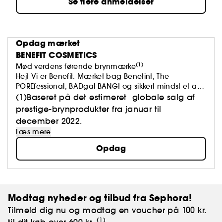
Se flere anmeldelser
Opdag mærket
BENEFIT COSMETICS
(1)
Mød verdens førende brynmærke
Hej! Vi er Benefit. Mærket bag Benetint, The
POREfessional, BADgal BANG! og sikkert mindst et af
brynprodukterne i din taske.
(1)Baseret på det estimeret globale salg af
Vi mener, at skønhed skal løfte os op og få os til at
prestige-brynprodukter fra januar til
føle os godt tilpas. For at føle sig godt tilpas er et
december 2022.
godt look et godt udgangspunkt.
Læs mere
Opdag
Modtag nyheder og tilbud fra Sephora!
Tilmeld dig nu og modtag en voucher på 100 kr.
(1)