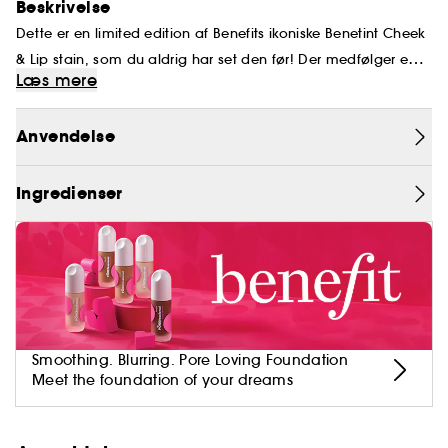
Beskrivelse
Dette er en limited edition af Benefits ikoniske Benetint Cheek
& Lip stain, som du aldrig har set den før! Der medfølger en
Læs mere
HVAD FØLGER MED?
pouch med en spejl, som du kan have med på farten. Så er
- Rose-tinted Benetint cheek & lip stain, fuld
du klar til at tinte dine læber og kinder med en rosenrød glød
størrelse i limited edition
Anvendelse
lige meget hvor du er.
- Pouch med kæderem og spejl
SKØNHEDSTIPS:
Dup øverst på kinderne og op til tindingerne for
Ingredienser
at opnå den rødme og glød man får, når man
har brugt hele dagen udenfor i vintervejret.
Smoothing. Blurring. Pore Loving Foundation
Meet the foundation of your dreams