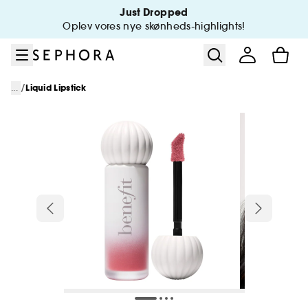
Gå til menu
Gå til hovedindhold
Gå til sidefod
Just Dropped
Oplev vores nye skønheds-highlights!
/
...
Liquid Lipstick