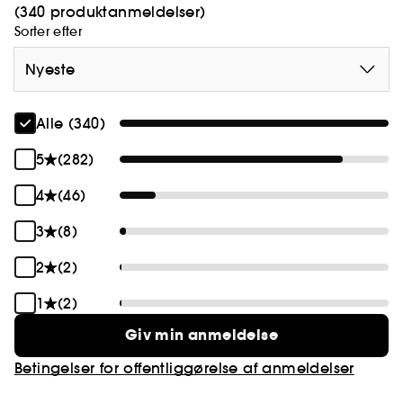
(340 produktanmeldelser)
Sorter efter
Nyeste
Alle (340)
5
(282)
4
(46)
3
(8)
2
(2)
1
(2)
Giv min anmeldelse
Betingelser for offentliggørelse af anmeldelser