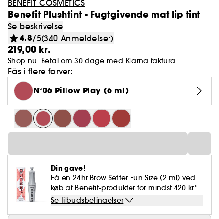
BENEFIT COSMETICS
Benefit Plushtint - Fugtgivende mat lip tint
Se beskrivelse
4.8
/5
(340 Anmeldelser)
219,00 kr.
Shop nu. Betal om 30 dage med
Klarna faktura
Fås i flere farver:
N°06 Pillow Play (6 ml)
Din gave!
Få en 24hr Brow Setter Fun Size (2 ml) ved
køb af Benefit-produkter for mindst 420 kr*
Se tilbudsbetingelser