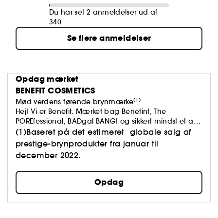
Du har set 2 anmeldelser ud af
340
Se flere anmeldelser
Opdag mærket
BENEFIT COSMETICS
(1)
Mød verdens førende brynmærke
Hej! Vi er Benefit. Mærket bag Benetint, The
POREfessional, BADgal BANG! og sikkert mindst et af
brynprodukterne i din taske.
(1)Baseret på det estimeret globale salg af
Vi mener, at skønhed skal løfte os op og få os til at
prestige-brynprodukter fra januar til
føle os godt tilpas. For at føle sig godt tilpas er et
december 2022.
godt look et godt udgangspunkt.
Opdag