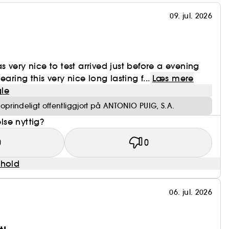
09. jul. 2026
 very nice to test arrived just before a evening
aring this very nice long lasting f...
Læs mere
le
prindeligt offentliggjort på ANTONIO PUIG, S.A.
se nyttig?
0
0
dhold
06. jul. 2026