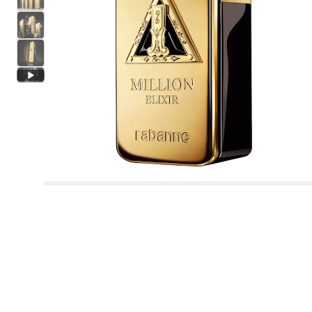
Parfume
Multifunktion
Mand
Badebomber
Gisou Honey Infused Vanilla Glaze Perfume
Westman Atelier
Op til 70%
Beach Looks
Primer & setting spray
Lotion
Eau de Parfum
Bodylotion
Ansigt
Rare Beauty
Se alt
Se alt
Se alt
Se alt
Se alt
Se alt
Se alt
Top Brands
Masker
Shampoo & Balsam
Kropssolpleje
Hudpleje
Makeupbørster
Unisex
Hårpleje på 5 minutter
Merit
Byoma
Hudpleje
Læber
Sæbe
Laneige Lip Sleeping Mask Açaï Mango Smoothie
Paula's Choice
Sephora Collection
Festival Looks
Foundation
Toner
Eau de Toilette
Body Milk
Øjne
DIOR
Skincare meets Makeup
Gloss
Dagcreme
Eau de Toilette
Spray
SPF Glow & Tinted Sunscreen
Brush Finder
Anua
Se alt
Se alt
Se alt
Se alt
Se alt
Øjne
Solpleje
Hår Tools & Accessories
Bedst til
Hår
Inspiration
Nicheparfumer
Pride
Hår
Øjne
Merit
Post Sun Looks
Concealer
Makeupfjernere
Duftende kropspleje
Body scrubs
Læber
No makeup look
Læbestift
Serum
Eau de Parfum
Creme
Body shimmer
Beauty of Joseon
Ansigstmasker
Shampoo
Solbeskyttelse
Masker
Krop
Anua
Se alt
Se alt
Se alt
Se alt
Se alt
Øjenbryn
Bedst til
Wellness
Hårtype
Krop & Bad
Mund- og tandpleje
The Next BIG Thing
Bronzer
Hair Mist
Body mist
Øjenbryn
Minis & More
Lipliner
Øjenpleje
Eau de Cologne
Gel
Cooling Hydration Skincare & Ice Beauty
Sol de Janeiro
Sheet masker
Tørshampoo
Selvbruner
Serum
Palette
Solbeskyttelse
Elastikker & Hårbånd
Fugtgivende & nærende
Shampoo
Blush
Olie
Tilbehør til makeup
Se alt
Se alt
Se alt
Se alt
Se alt
Tilbehør
Duftfamilie
Bedst til
Inspiration
Paletter
Til hjemmet
Only at Sephora**
Liquid lipstick
Læbepleje
Deodorant
Solar Scents - Sommer Parfumer
Sephora Collection
Shampoo-bar
Aftersun
Dagpleje
Øjenskygge
Selvbruner
Børster & kamme
Strækmærke-pleje
Conditioner
Contour
Deodorant
Negle
Mascara & gel
Fugtgivende pleje
Essentielle olier
Bølget, krøllet & coily hår
Bad
Læbeprimer & plumper
Natcreme
Gel & Aftershave
Healthy Glossy Hair
Se alt
Se alt
Se alt
Se alt
Wellness
Negle
Barbering
Hair & Body Mist
Sephora Collection
Best rated products
Kosas
Balsam
Natpleje
Mascara
Glattejern
Leave-In
Highlighter
Hænder
Makeup Sets
Blyanter & pudder
Problemhud
Duft til hjemmet
Tørt hår
Krops- & badesæt
Læbepomade
Scrub & peeling
Juicy Color Makeup
Redskaber
Floral
Hårtab
Find your skincare routine
Summer Fridays
Leave-in creme & behandling
Øjenpleje
Se alt
Tilbehør
Clean at Sephora💛
Sephora Collection
Clean at Sephora💛
Clean at Sephora💛
Sephora Collection
Eyeliner
Hårtørrer
Mask
Pudder
Fødder
Benefit Browbar
Anti-Aging
Fint hår
Vippe- & brynpleje
Skincare meets Makeup
Ansigtsbørster
Wood
Volume
Bad & kropspleje
Gisou
Hårmasker
Læbepleje
Sexlegetøj
Blyanter & khôl
Se alt
Se alt
Parfumetrends
Hårtrends
Løst pudder
Bryst & decollete
Sephora Collection
Clean at Sephora💛
Clean at Sephora💛
Mattifying
Bleget hår
Clean Skincare
Korean & Japanese Skincare🩵
Gua Sha & ansigtsruller
Spicy
Hovedbundspleje
Glow-rutine med vitamin C
Serum & Olie
Renseprodukter
Intimhygiejne
Primer
Øjenvippecurler
Clean makeup
Tinted moisturizer
Sensitiv hud
Kombineret til fedtet hår
Se alt
Se alt
Hudpleje-trends
Minis & travel sizes
Clean at Sephora💛
Pincet
Fresh
Anti-dandruff
Lift and Firm
Hår Mist
Tilbehør