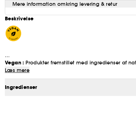
Mere information omkring levering & retur
Beskrivelse
Vegan :
Produkter fremstillet med ingredienser af nat
2 Million Elixir, mere intens end nogensinde før – 
Læs mere
De håndplukkede ingredienser tyrkisk Damascena-r
uden tvivl denne mesterværkskomposition til at skill
Ingredienser
råmaterialer. Med dyb sensualitet kombineres likør 
vaniljefrø. Supreme sensualitet møder langtidsholdba