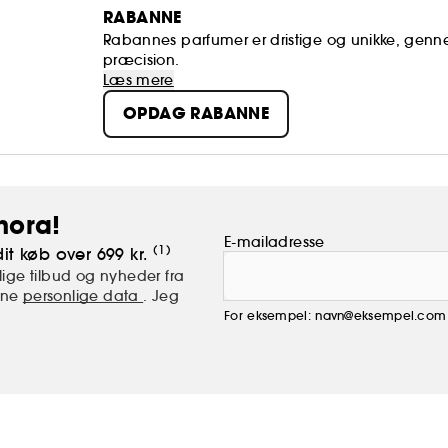
RABANNE
Rabannes parfumer er dristige og unikke, gennem
præcision.
Læs mere
OPDAG RABANNE
hora!
E-mailadresse
(1)
it køb over 699 kr.
ige tilbud og nyheder fra
mine
personlige data
. Jeg
For eksempel: navn@eksempel.com