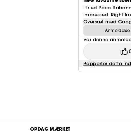
New favourite scen
I tried Paco Rabanne'
impressed. Right from
Oversæt med Goog
Anmeldelse o
Var denne anmeldel
Rapporter dette in
OPDAG MÆRKET