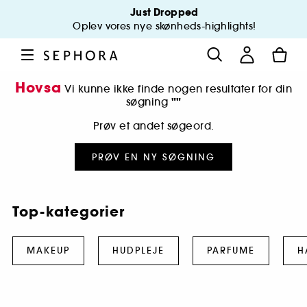
Just Dropped
Oplev vores nye skønheds-highlights!
Hovsa
Vi kunne ikke finde nogen resultater for din
""
søgning
Prøv et andet søgeord.
PRØV EN NY SØGNING
Top-kategorier
MAKEUP
HUDPLEJE
PARFUME
H