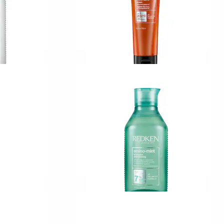
REDKEN
Frizz Dismiss Rebel Tame
tioner
Heat Protective Leave-In Cream
20
249,00 KR
REDKEN
enefit
Amino Mint