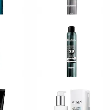
REDKEN
Styling by Redken
Quick Dry Hairspray
5
219,00 KR
REDKEN
Styling by Redken
t
Control Hairspray
5