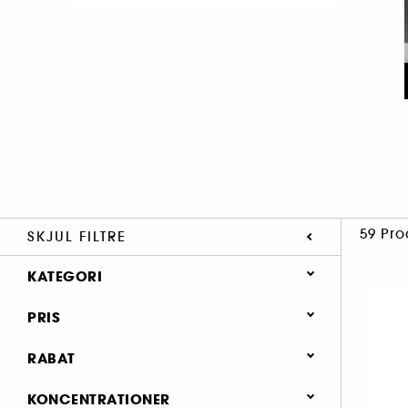
59 Pro
SKJUL FILTRE
KATEGORI
PRIS
Parfume (1)
Hår (59)
RABAT
Nyt & Trending (8)
0 (56)
KONCENTRATIONER