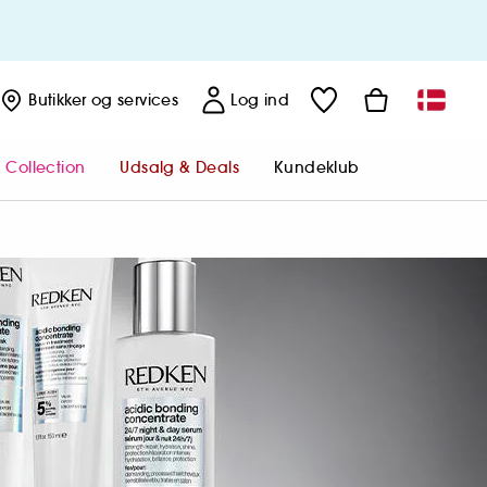
Butikker
og services
Log ind
 Collection
Udsalg & Deals
Kundeklub