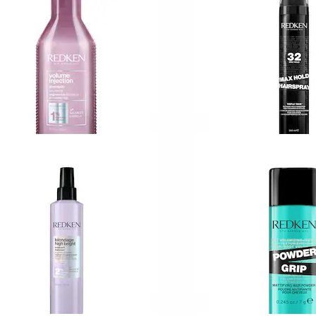
oncentrate Shampoo
Treatment
240
110
59,00 KR
219,00 KR
EDKEN
REDKEN
gh Rise Volume Injection
Styling by Redken
hampoo
Max Hold Hairspra
209,00 KR
32
99,00 KR