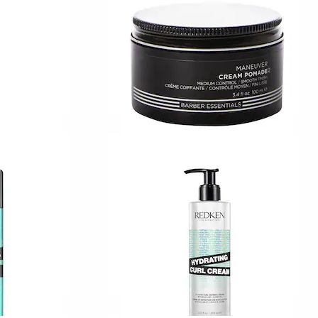
Shampoo til fedtede rødder og tørre ender
36
199,00 KR
REDKEN
Brews
y
Maneuver Cream Pomade
1
209,00 KR