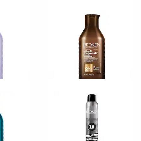
REDKEN
Styling by Redken
Hydrating Curl Cream
p
25
239,00 KR
REDKEN
ght
All Soft Mega Curls-
Shampoo
5
218,00 KR