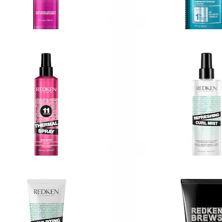
EDKEN
REDKEN
yling by Redken
Extreme Length
yling Quick Blowout Spray
Shampoo
6
30
39,00 KR
219,00 KR
EDKEN
REDKEN
yling by Redken
Styling by Redken
yling Thermal Spray
Refreshing Curl Mis
6
26