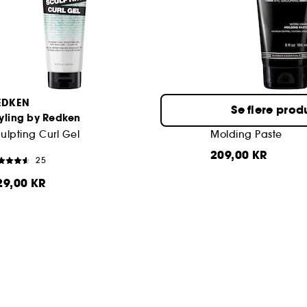
09,00 KR
239,00 KR
EDKEN
REDKEN
Se flere prod
yling by Redken
Brews
ulpting Curl Gel
Molding Paste
209,00 KR
25
29,00 KR