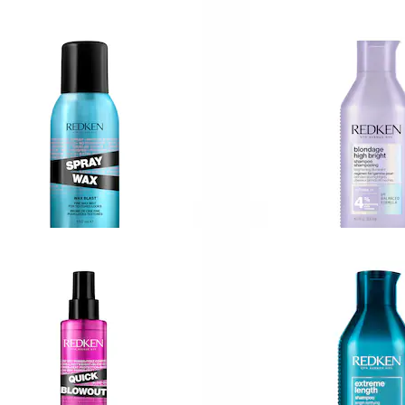
EDKEN
REDKEN
londage High Bright
Styling by Redken
tamin C Treatment
Styling Powder Gri
75,00 KR
219,00 KR
EDKEN
REDKEN
tyling Spray Wax
Blondage High Bri
Shampoo
19,00 KR
5
218,00 KR