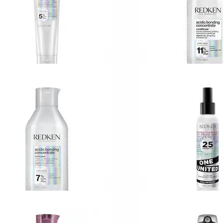
EDKEN
REDKEN
idic Perfecting
Acidic Bonding
oncentrate Leave-In
Concentrate Condi
reatment
82
227
49,00 KR
259,00 KR
EDKEN
REDKEN
cidic Bonding
One United Multi-B