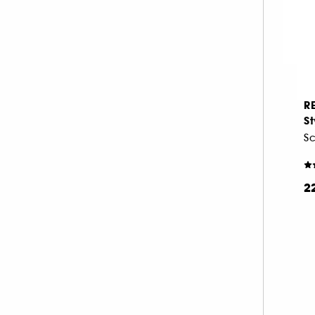
2
R
St
Sc
2