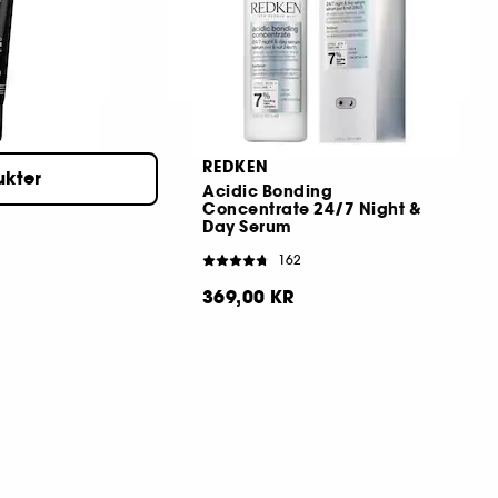
219,00 KR
REDKEN
ukter
Acidic Bonding
Concentrate 24/7 Night &
Day Serum
162
369,00 KR