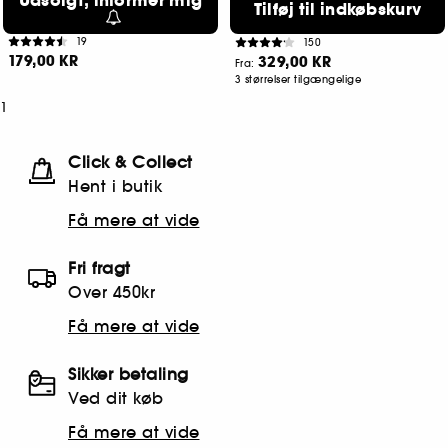
Udsolgt, informer mig
Tilføj til indkøbskurv
Mini Magic Set
GrandeLASH-MD
Lash Enhancing Serum
19
150
179,00 KR
329,00 KR
Fra:
3 størrelser tilgængelige
1
Click & Collect
Hent i butik
Få mere at vide
Fri fragt
Over 450kr
Få mere at vide
Sikker betaling
Ved dit køb
Få mere at vide