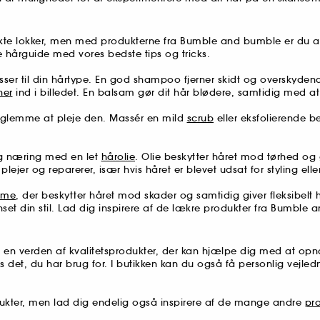
lokker, men med produkterne fra Bumble and bumble er du allere
e hårguide med vores bedste tips og tricks.
sser til din hårtype. En god shampoo fjerner skidt og overskydende o
ner
ind i billedet. En balsam gør dit hår blødere, samtidig med at
e glemme at pleje den. Massér en mild
scrub
eller eksfolierende b
 og næring med en let
hårolie
. Olie beskytter håret mod tørhed og
ejer og reparerer, især hvis håret er blevet udsat for styling el
eme
, der beskytter håret mod skader og samtidig giver fleksibelt h
set din stil. Lad dig inspirere af de lækre produkter fra Bumble
 verden af kvalitetsprodukter, der kan hjælpe dig med at opnå 
is det, du har brug for. I butikken kan du også få personlig vejl
ukter, men lad dig endelig også inspirere af de mange andre
pro