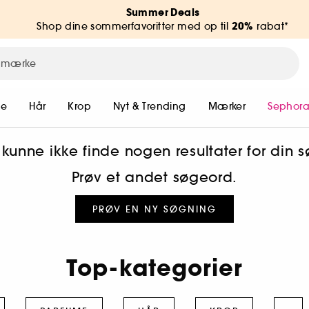
Summer Deals
20%
Shop dine sommerfavoritter med op til
rabat*
me
Hår
Krop
Nyt & Trending
Mærker
Sephora
 kunne ikke finde nogen resultater for din
Prøv et andet søgeord.
PRØV EN NY SØGNING
Top-kategorier