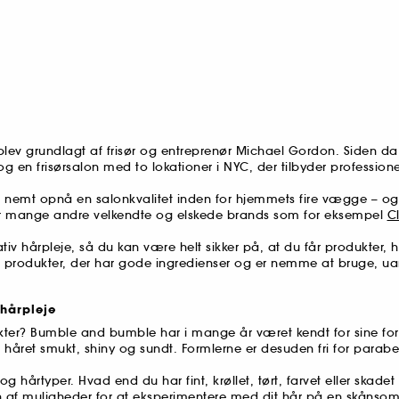
blev grundlagt af frisør og entreprenør Michael Gordon. Siden da
 frisørsalon med to lokationer i NYC, der tilbyder professionell
nemt opnå en salonkvalitet inden for hjemmets fire vægge – og u
har mange andre velkendte og elskede brands som for eksempel
C
rpleje, så du kan være helt sikker på, at du får produkter, hvor
rodukter, der har gode ingredienser og er nemme at bruge, uanset 
hårpleje
dukter? Bumble and bumble har i mange år været kendt for sine 
 håret smukt, shiny og sundt. Formlerne er desuden fri for parabe
rtyper. Hvad end du har fint, krøllet, tørt, farvet eller skadet
n af muligheder for at eksperimentere med dit hår på en skånsom