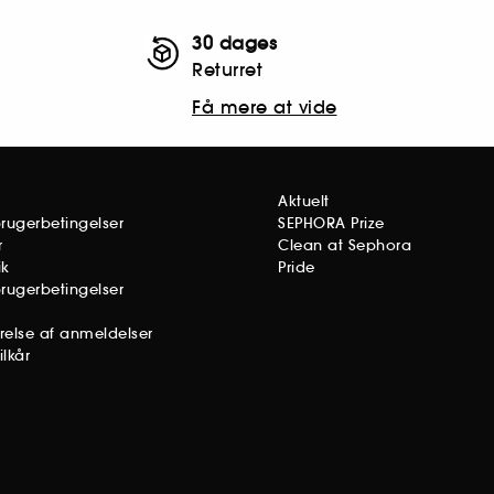
30 dages
Returret
Få mere at vide
Aktuelt
brugerbetingelser
SEPHORA Prize
r
Clean at Sephora
ik
Pride
brugerbetingelser
ørelse af anmeldelser
lkår