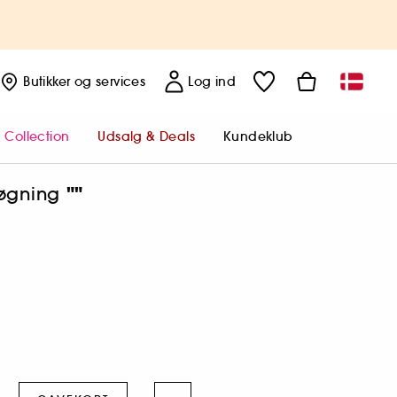
Butikker
og services
Log ind
 Collection
Udsalg & Deals
Kundeklub
""
 søgning