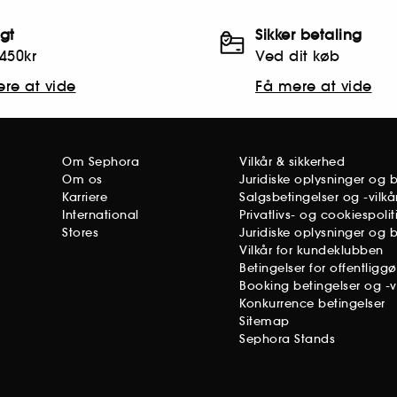
agt
Sikker betaling
450kr
Ved dit køb
re at vide
Få mere at vide
Om Sephora
Vilkår & sikkerhed
Om os
Juridiske oplysninger og 
Karriere
Salgsbetingelser og -vilkå
International
Privatlivs- og cookiespolit
Stores
Juridiske oplysninger og 
Vilkår for kundeklubben
Betingelser for offentligg
Booking betingelser og -vi
Konkurrence betingelser
Sitemap
Sephora Stands