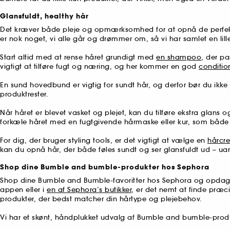
Glansfuldt, healthy hår
Det kræver både pleje og opmærksomhed for at opnå de perfekte 
er nok noget, vi alle går og drømmer om, så vi har samlet en lill
Start altid med at rense håret grundigt med
en shampoo
, der pa
vigtigt at tilføre fugt og næring, og her kommer en god
conditio
En sund hovedbund er vigtig for sundt hår, og derfor bør du ikk
produktrester.
Når håret er blevet vasket og plejet, kan du tilføre ekstra glans
forkæle håret med en fugtgivende hårmaske eller kur, som både pl
For dig, der bruger styling tools, er det vigtigt at vælge en
hårcr
kan du opnå hår, der både føles sundt og ser glansfuldt ud – uan
Shop dine Bumble and bumble-produkter hos Sephora
Shop dine Bumble and Bumble-favoritter hos Sephora og opdag en
appen eller i
en af Sephora’s butikker
, er det nemt at finde præc
produkter, der bedst matcher din hårtype og plejebehov.
Vi har et skønt, håndplukket udvalg af Bumble and bumble-prod