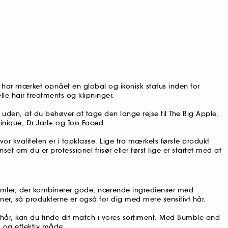
 har mærket opnået en global og ikonisk status inden for
e hair treatments og klipninger.
den, at du behøver at tage den lange rejse til The Big Apple.
linique
,
Dr Jart+
og
Too Faced
.
 kvaliteten er i topklasse. Lige fra mærkets første produkt
om du er professionel frisør eller først lige er startet med at
formler, der kombinerer gode, nærende ingredienser med
ner, så produkterne er også for dig med mere sensitivt hår.
 hår, kan du finde dit match i vores sortiment. Med Bumble and
 og effektiv måde.