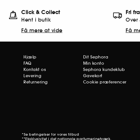
Click & Collect
Fri fr
Hent i butik
Over 
Få mere at vide
Få me
Hjælp
Dit Sephora
FAQ
Min konto
Kontakt os
Sephora kundeklub
Levering
Gavekort
Returnering
Cookie præferencer
*Se betingelser for
vores tilbud
**Eksklusivitet i det nationale parfumerinetværk.