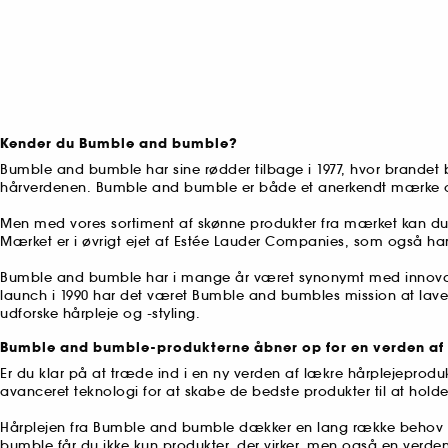
Kender du Bumble and bumble?
Bumble and bumble har sine rødder tilbage i 1977, hvor brandet 
hårverdenen. Bumble and bumble er både et anerkendt mærke og en
Men med vores sortiment af skønne produkter fra mærket kan du 
Mærket er i øvrigt ejet af Estée Lauder Companies, som også 
Bumble and bumble har i mange år været synonymt med innovativ hå
launch i 1990 har det været Bumble and bumbles mission at lave p
udforske hårpleje og -styling.
Bumble and bumble-produkterne åbner op for en verden af 
Er du klar på at træde ind i en ny verden af lækre hårplejepro
avanceret teknologi for at skabe de bedste produkter til at holde
Hårplejen fra Bumble and bumble dækker en lang række behov og hå
bumble får du ikke kun produkter, der virker, men også en verde