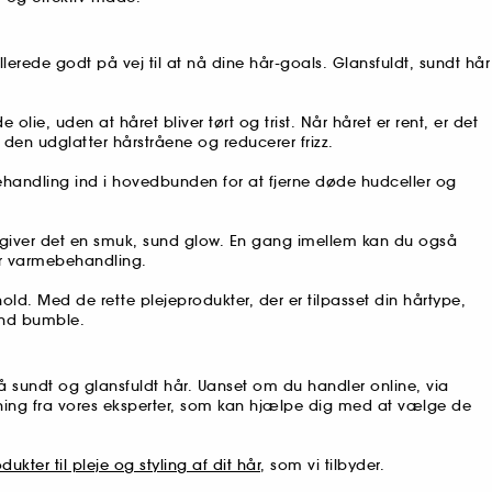
de godt på vej til at nå dine hår-goals. Glansfuldt, sundt hår
lie, uden at håret bliver tørt og trist. Når håret er rent, er det
 den udglatter hårstråene og reducerer frizz.
ehandling ind i hovedbunden for at fjerne døde hudceller og
 giver det en smuk, sund glow. En gang imellem kan du også
ler varmebehandling.
old. Med de rette plejeprodukter, der er tilpasset din hårtype,
 and bumble.
sundt og glansfuldt hår. Uanset om du handler online, via
edning fra vores eksperter, som kan hjælpe dig med at vælge de
dukter til pleje og styling af dit hår
, som vi tilbyder.