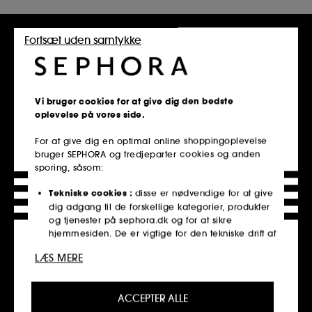
Fortsæt uden samtykke
Vi bruger cookies for at give dig den bedste
oplevelse på vores side.
For at give dig en optimal online shoppingoplevelse
bruger SEPHORA og tredjeparter cookies og anden
sporing, såsom:
Tekniske cookies :
disse er nødvendige for at give
dig adgang til de forskellige kategorier, produkter
og tjenester på sephora.dk og for at sikre
hjemmesiden. De er vigtige for den tekniske drift af
hjemmesiden og kan ikke deaktiveres.
LÆS MERE
Personaliseringscookies :
tillader os at give dig en
forbedret og personlig oplevelse ved at anbefale
Click & Collect
ACCEPTER ALLE
produkter, tjenester og indhold, der bedst passer til
Hent i butik