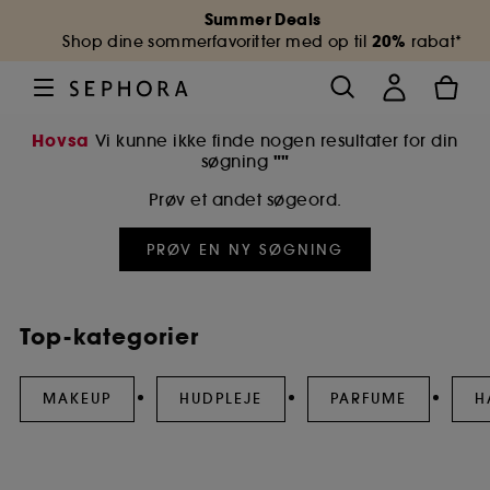
Summer Deals
20%
Shop dine sommerfavoritter med op til
rabat*
Hovsa
Vi kunne ikke finde nogen resultater for din
""
søgning
Prøv et andet søgeord.
PRØV EN NY SØGNING
Top-kategorier
MAKEUP
HUDPLEJE
PARFUME
H