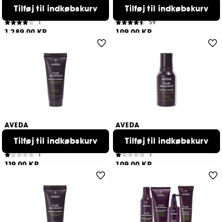
Invati Ultra Advanced
Invati Ultra Advanced
System
Exfoliating Light Travel Size
Tilføj til indkøbskurv
Tilføj til indkøbskurv
Set Light
Shampoo
1
59
1.289,00 KR
109,00 KR
AVEDA
AVEDA
Invati Ultra Advanced
Invati Ultra Advanced
Thickening Conditioner Rich
Exfoliating Shampoo Rich
Tilføj til indkøbskurv
Tilføj til indkøbskurv
Travel Size
Travel Size
1
1
119,00 KR
109,00 KR