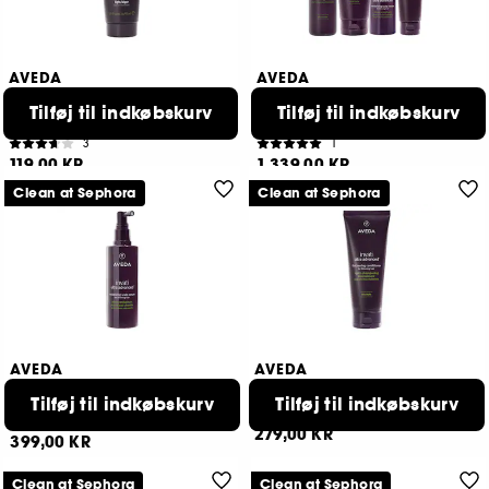
AVEDA
AVEDA
Invati Ultra Advanced
Invati Ultra Advanced
Thickening Conditioner Light
System
Tilføj til indkøbskurv
Tilføj til indkøbskurv
Travel Size
Set Rich
3
1
119,00 KR
1.339,00 KR
Clean at Sephora
Clean at Sephora
AVEDA
AVEDA
Invati Ultra Advanced
Invati Ultra Advanced
Revitalizing Scalp Serum
Thickening Rich
Tilføj til indkøbskurv
Tilføj til indkøbskurv
Conditioner
32
279,00 KR
399,00 KR
Clean at Sephora
Clean at Sephora