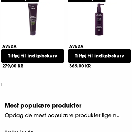
AVEDA
AVEDA
Invati Ultra Advanced
Invati Advanced
Fortifying LeaveIn Treatment
Tilføj til indkøbskurv
Exfoliating Shampoo
Tilføj til indkøbskurv
66
3
279,00 KR
369,00 KR
1
Mest populære produkter
Opdag de mest populære produkter lige nu.