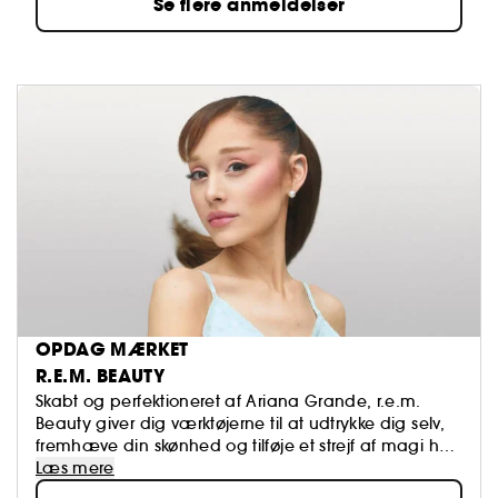
Se flere anmeldelser
OPDAG MÆRKET
R.E.M. BEAUTY
Skabt og perfektioneret af Ariana Grande, r.e.m.
Beauty giver dig værktøjerne til at udtrykke dig selv,
fremhæve din skønhed og tilføje et strejf af magi hver
dag, så du kan drømme, selv når du er vågen.
Læs mere
Oplev morgendagens makeup: futuristiske nuancer,