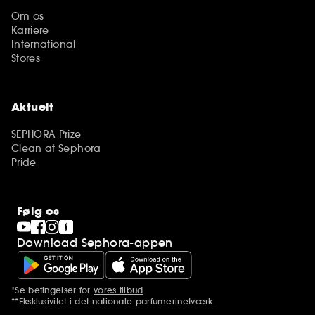
Om os
Karriere
International
Stores
Aktuelt
SEPHORA Prize
Clean at Sephora
Pride
Følg os
Download Sephora-appen
*Se betingelser for
vores tilbud
Yderligere bemærkninger
**Eksklusivitet i det nationale parfumerinetværk.