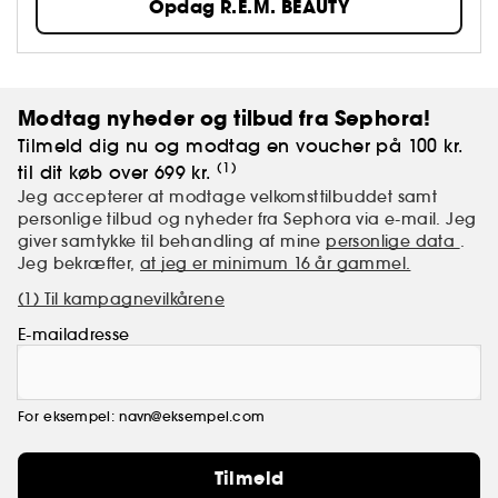
Opdag R.E.M. BEAUTY
alsidige produkter, hybridformler beriget med
hudpleje, innovative påføringsteknikker og
ultrasensoriske formler. Vegansk og ikke testet på dyr.
Modtag nyheder og tilbud fra Sephora!
Tilmeld dig nu og modtag en voucher på 100 kr.
(1)
til dit køb over 699 kr.
Jeg accepterer at modtage velkomsttilbuddet samt
personlige tilbud og nyheder fra Sephora via e-mail. Jeg
giver samtykke til behandling af mine
personlige data
.
Jeg bekræfter,
at jeg er minimum 16 år gammel.
(1) Til kampagnevilkårene
E-mailadresse
For eksempel: navn@eksempel.com
Tilmeld